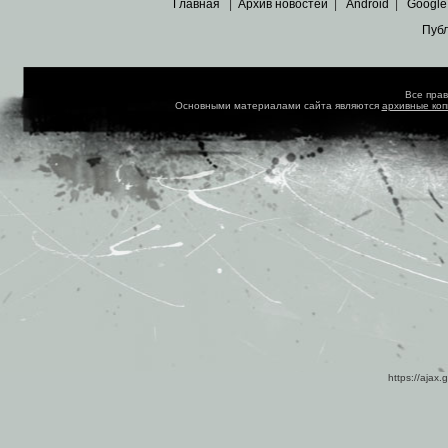
Главная
|
Архив новостей
|
Android
|
Google
Пуб
Все пра
Основными материалами сайта являются
архивные ко
https://ajax.