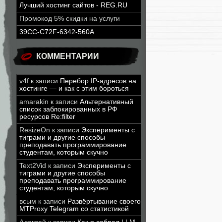
Лучший хостинг сайтов - REG.RU
Промокод 5% скидки на услуги
39CC-C72F-6342-560A
КОММЕНТАРИИ
v4f
к записи
Перебор IP-адресов на
хостинге — и как с этим бороться
amarakin
к записи
Альтернативный
список заблокированных в РФ
ресурсов Re:filter
ResizeOn
к записи
Эксперименты с
тиграми и другие способы
преподавать программирование
студентам, которым скучно
Text2Vid
к записи
Эксперименты с
тиграми и другие способы
преподавать программирование
студентам, которым скучно
всым
к записи
Развёртывание своего
MTProxy Telegram со статистикой