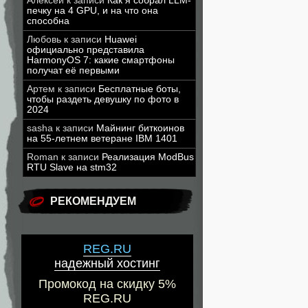
Алексей
к записи
Как я собрал LLM-
печку на 4 GPU, и на что она
способна
Любовь
к записи
Huawei
официально представила
HarmonyOS 7: какие смартфоны
получат её первыми
Артем
к записи
Бесплатные боты,
чтобы раздеть девушку по фото в
2024
sasha
к записи
Майнинг биткоинов
на 55-летнем ветеране IBM 1401
Roman
к записи
Реализация ModBus
RTU Slave на stm32
РЕКОМЕНДУЕМ
REG.RU
надежный хостинг
Промокод на скидку 5%
REG.RU