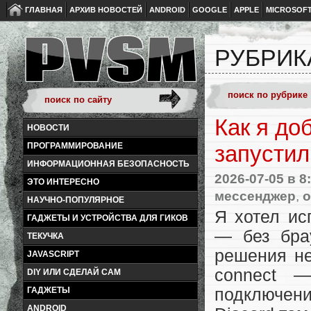
ГЛАВНАЯ
АРХИВ НОВОСТЕЙ
ANDROID
GOOGLE
APPLE
MICROSOF
РУБРИК
Как я до
НОВОСТИ
ПРОГРАММИРОВАНИЕ
запустил
ИНФОРМАЦИОННАЯ БЕЗОПАСНОСТЬ
2026-07-05
в 8
ЭТО ИНТЕРЕСНО
мессенджер
,
o
НАУЧНО-ПОПУЛЯРНОЕ
Я хотел ис
ГАДЖЕТЫ И УСТРОЙСТВА ДЛЯ ГИКОВ
— без брау
ТЕКУЧКА
решения не
JAVASCRIPT
connect —
DIY ИЛИ СДЕЛАЙ САМ
ГАДЖЕТЫ
подключения
ANDROID