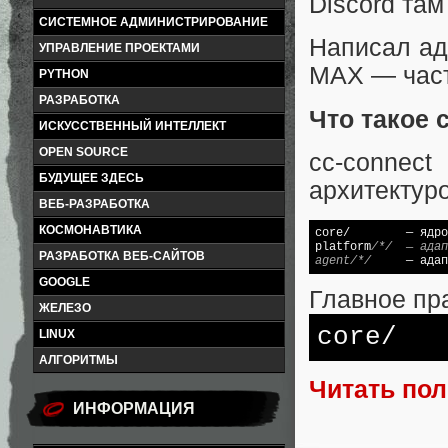
Discord там
СИСТЕМНОЕ АДМИНИСТРИРОВАНИЕ
Написал ад
УПРАВЛЕНИЕ ПРОЕКТАМИ
MAX — част
PYTHON
РАЗРАБОТКА
Что такое 
ИСКУССТВЕННЫЙ ИНТЕЛЛЕКТ
OPEN SOURCE
cc-connec
БУДУЩЕЕ ЗДЕСЬ
архитектуро
ВЕБ-РАЗРАБОТКА
КОСМОНАВТИКА
core/        — ядро
platform
/*/  — адап
РАЗРАБОТКА ВЕБ-САЙТОВ
agent/*/
     — адап
GOOGLE
Главное пр
ЖЕЛЕЗО
core/
LINUX
АЛГОРИТМЫ
Читать по
ИНФОРМАЦИЯ