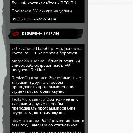
Лучший хостинг сайтов - REG.RU
Промокод 5% скидки на услуги
39CC-C72F-6342-560A
КОММЕНТАРИИ
v4f
к записи
Перебор IP-адресов на
хостинге — и как с этим бороться
amarakin
к записи
Альтернативный
список заблокированных в РФ
ресурсов Re:filter
ResizeOn
к записи
Эксперименты с
тиграми и другие способы
преподавать программирование
студентам, которым скучно
Text2Vid
к записи
Эксперименты с
тиграми и другие способы
преподавать программирование
студентам, которым скучно
всым
к записи
Развёртывание своего
MTProxy Telegram со статистикой