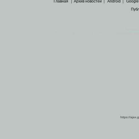
Главная
|
Архив новостей
|
Android
|
Google
Пуб
Все пра
Основными материалами сайта являются
архивные ко
https://ajax.