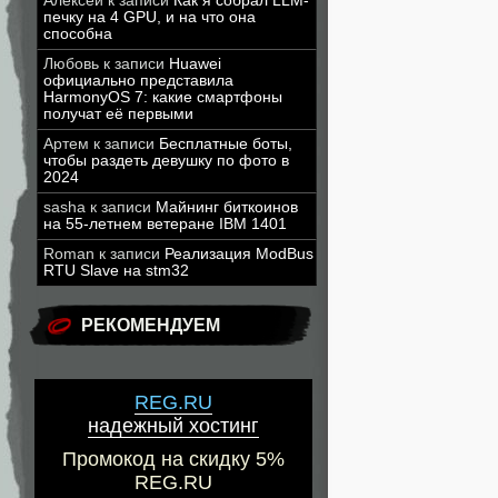
Алексей
к записи
Как я собрал LLM-
печку на 4 GPU, и на что она
способна
Любовь
к записи
Huawei
официально представила
HarmonyOS 7: какие смартфоны
получат её первыми
Артем
к записи
Бесплатные боты,
чтобы раздеть девушку по фото в
2024
sasha
к записи
Майнинг биткоинов
на 55-летнем ветеране IBM 1401
Roman
к записи
Реализация ModBus
RTU Slave на stm32
РЕКОМЕНДУЕМ
REG.RU
надежный хостинг
Промокод на скидку 5%
REG.RU