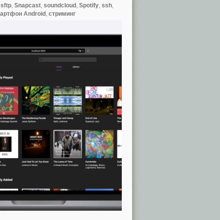
,
sftp
,
Snapcast
,
soundcloud
,
Spotify
,
ssh
,
артфон Android
,
стриминг