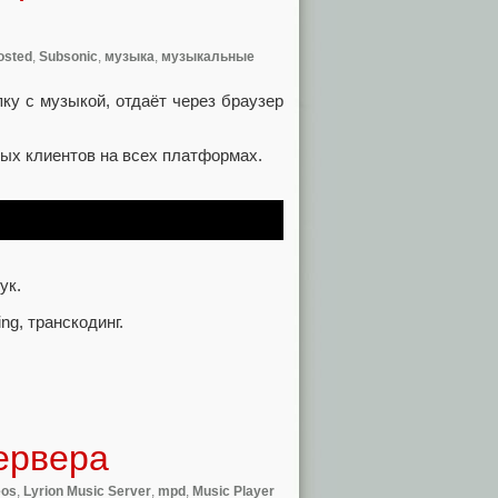
osted
,
Subsonic
,
музыка
,
музыкальные
ку с музыкой, отдаёт через браузер
вых клиентов на всех платформах.
ук.
ng, транскодинг.
ервера
eos
,
Lyrion Music Server
,
mpd
,
Music Player