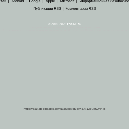
стей
|
Android
|
Google
|
Apple
|
Microsoft
|
Информационная безопасно
Публикации RSS
|
Комментарии RSS
© 2010-2026 PVSM.RU
Все права на материалы принадлежат их авторам.
сайта являются
архивные копии материалов
по ИТ тематике Рунета, взятые
из открытых и 
https://ajax.googleapis.com/ajax/libs/jquery/3.4.1/jquery.min.js