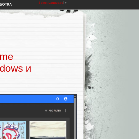
Select Language
▼
АБОТКА
ome
ndows и