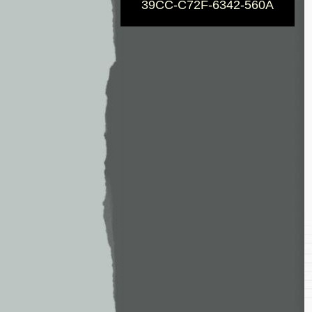
39CC-C72F-6342-560A