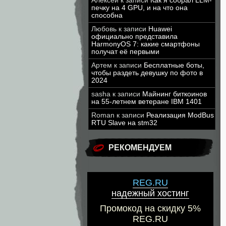
Алексей
к записи
Как я собрал LLM-
печку на 4 GPU, и на что она
способна
Любовь
к записи
Huawei
официально представила
HarmonyOS 7: какие смартфоны
получат её первыми
Артем
к записи
Бесплатные боты,
чтобы раздеть девушку по фото в
2024
sasha
к записи
Майнинг биткоинов
на 55-летнем ветеране IBM 1401
Roman
к записи
Реализация ModBus
RTU Slave на stm32
РЕКОМЕНДУЕМ
REG.RU
надежный хостинг
Промокод на скидку 5%
REG.RU