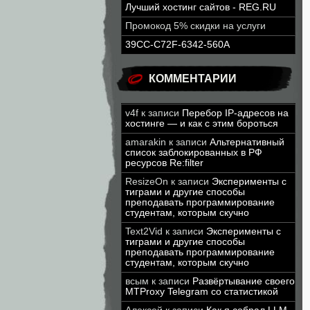
Лучший хостинг сайтов - REG.RU
Промокод 5% скидки на услуги
39CC-C72F-6342-560A
КОММЕНТАРИИ
v4f
к записи
Перебор IP-адресов на
хостинге — и как с этим бороться
amarakin
к записи
Альтернативный
список заблокированных в РФ
ресурсов Re:filter
ResizeOn
к записи
Эксперименты с
тиграми и другие способы
преподавать программирование
студентам, которым скучно
Text2Vid
к записи
Эксперименты с
тиграми и другие способы
преподавать программирование
студентам, которым скучно
всым
к записи
Развёртывание своего
MTProxy Telegram со статистикой