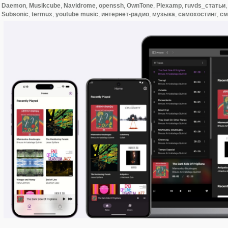
Daemon
,
Musikcube
,
Navidrome
,
openssh
,
OwnTone
,
Plexamp
,
ruvds_статьи
Subsonic
,
termux
,
youtube music
,
интернет-радио
,
музыка
,
самохостинг
,
см