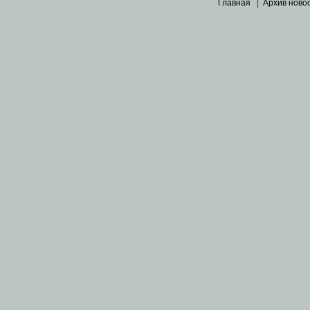
Главная
|
Архив ново
Основными материалами 