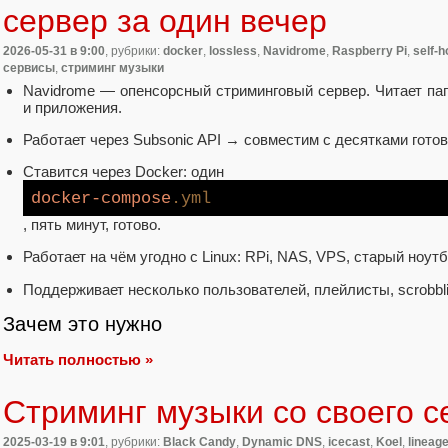
сервер за один вечер
2026-05-31
в 9:00
, рубрики:
docker
,
lossless
,
Navidrome
,
Raspberry Pi
,
self-h
сервисы
,
стриминг музыки
Navidrome — опенсорсный стриминговый сервер. Читает пап
и приложения.
Работает через Subsonic API → совместим с десятками гото
Ставится через Docker: один
docker-compose
.yml
, пять минут, готово.
Работает на чём угодно с Linux: RPi, NAS, VPS, старый ноутб
Поддерживает несколько пользователей, плейлисты, scrobbli
Зачем это нужно
Читать полностью »
Стриминг музыки со своего с
2025-03-19
в 9:01
, рубрики:
Black Candy
,
Dynamic DNS
,
icecast
,
Koel
,
lineag