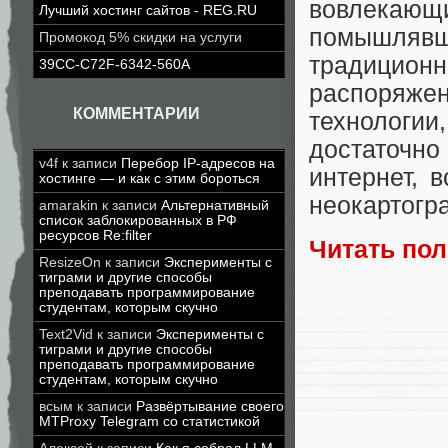
вовлекающ
Лучший хостинг сайтов - REG.RU
помышлявш
Промокод 5% скидки на услуги
традиционн
39CC-C72F-6342-560A
распоряжен
КОММЕНТАРИИ
технологи
достаточ
v4f
к записи
Перебор IP-адресов на
интернет, 
хостинге — и как с этим бороться
неокартогр
amarakin
к записи
Альтернативный
список заблокированных в РФ
ресурсов Re:filter
Читать по
ResizeOn
к записи
Эксперименты с
тиграми и другие способы
преподавать программирование
студентам, которым скучно
Text2Vid
к записи
Эксперименты с
тиграми и другие способы
преподавать программирование
студентам, которым скучно
всым
к записи
Развёртывание своего
MTProxy Telegram со статистикой