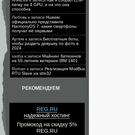
Алексей
к записи
Как я собрал LLM-
печку на 4 GPU, и на что она
способна
Любовь
к записи
Huawei
официально представила
HarmonyOS 7: какие смартфоны
получат её первыми
Артем
к записи
Бесплатные боты,
чтобы раздеть девушку по фото в
2024
sasha
к записи
Майнинг биткоинов
на 55-летнем ветеране IBM 1401
Roman
к записи
Реализация ModBus
RTU Slave на stm32
РЕКОМЕНДУЕМ
REG.RU
надежный хостинг
Промокод на скидку 5%
REG.RU