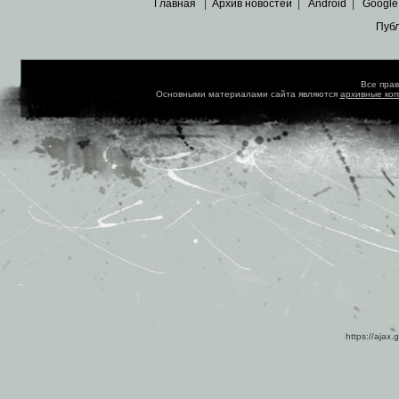
Главная
|
Архив новостей
|
Android
|
Google
Пуб
Все пра
Основными материалами сайта являются
архивные ко
https://ajax.