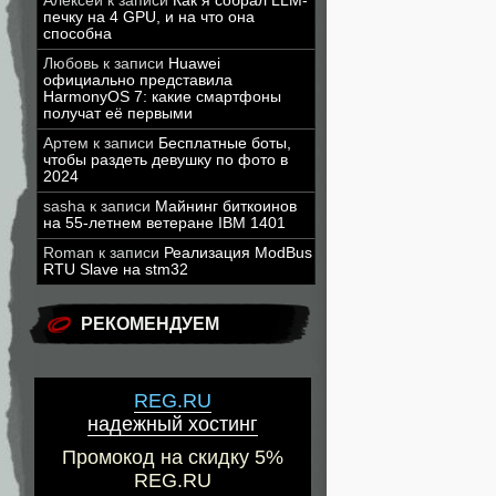
Алексей
к записи
Как я собрал LLM-
печку на 4 GPU, и на что она
способна
Любовь
к записи
Huawei
официально представила
HarmonyOS 7: какие смартфоны
получат её первыми
Артем
к записи
Бесплатные боты,
чтобы раздеть девушку по фото в
2024
sasha
к записи
Майнинг биткоинов
на 55-летнем ветеране IBM 1401
Roman
к записи
Реализация ModBus
RTU Slave на stm32
РЕКОМЕНДУЕМ
REG.RU
надежный хостинг
Промокод на скидку 5%
REG.RU