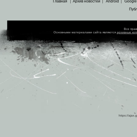
Главная
|
Архив новостей
|
Android
|
Google
Пуб
Все пра
Основными материалами сайта являются
архивные ко
https://ajax.