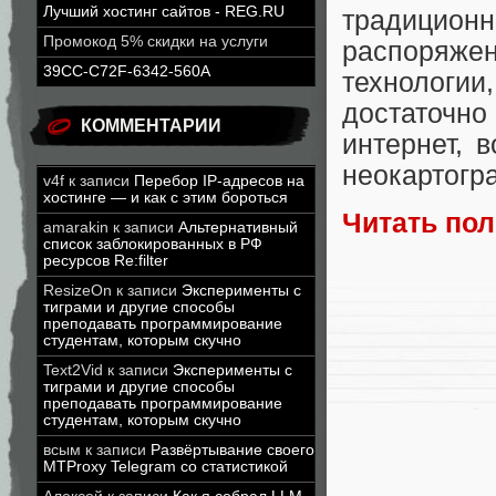
Лучший хостинг сайтов - REG.RU
традиционн
Промокод 5% скидки на услуги
распоряжен
39CC-C72F-6342-560A
технологи
достаточ
КОММЕНТАРИИ
интернет, 
неокартогр
v4f
к записи
Перебор IP-адресов на
хостинге — и как с этим бороться
Читать по
amarakin
к записи
Альтернативный
список заблокированных в РФ
ресурсов Re:filter
ResizeOn
к записи
Эксперименты с
тиграми и другие способы
преподавать программирование
студентам, которым скучно
Text2Vid
к записи
Эксперименты с
тиграми и другие способы
преподавать программирование
студентам, которым скучно
всым
к записи
Развёртывание своего
MTProxy Telegram со статистикой