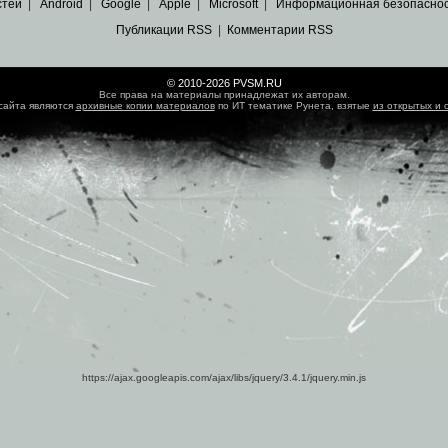
стей
|
Android
|
Google
|
Apple
|
Microsoft
|
Информационная безопасно
Публикации RSS
|
Комментарии RSS
© 2010-2026 PVSM.RU
Все права на материалы принадлежат их авторам.
сайта являются
архивные копии материалов
по ИТ тематике Рунета, взятые
из открытых и 
https://ajax.googleapis.com/ajax/libs/jquery/3.4.1/jquery.min.js