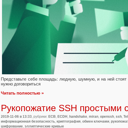
Представьте себе площадь: людную, шумную, и на ней стоят 
нужно договориться
Читать полностью »
Рукопожатие SSH простыми 
2019-11-06
в 13:33
, рубрики:
ECB
,
ECDH
,
handshake
,
miran
,
openssh
,
ssh
,
Te
информационная безопасность
,
криптография
,
обмен ключами
,
рукопожа
шифрование
,
эллиптические кривые