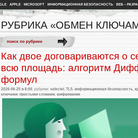
GLE
APPLE
MICROSOFT
ИНФОРМАЦИОННАЯ БЕЗОПАСНОСТЬ
ВЕБ – РАЗР
РУБРИКА «ОБМЕН КЛЮЧА
Как двое договариваются о с
всю площадь: алгоритм Диф
формул
2026-06-25
в 8:00
, рубрики:
selectel
,
TLS
,
информационная безопасность
,
к
ключами
,
простыми словами
,
шифрование