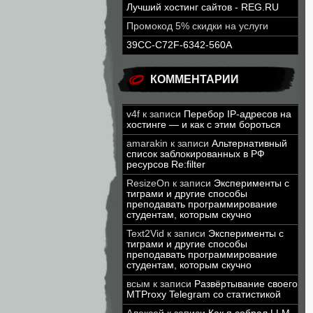
Лучший хостинг сайтов - REG.RU
Промокод 5% скидки на услуги
39CC-C72F-6342-560A
КОММЕНТАРИИ
v4f
к записи
Перебор IP-адресов на
хостинге — и как с этим бороться
amarakin
к записи
Альтернативный
список заблокированных в РФ
ресурсов Re:filter
ResizeOn
к записи
Эксперименты с
тиграми и другие способы
преподавать программирование
студентам, которым скучно
Text2Vid
к записи
Эксперименты с
тиграми и другие способы
преподавать программирование
студентам, которым скучно
всым
к записи
Развёртывание своего
MTProxy Telegram со статистикой