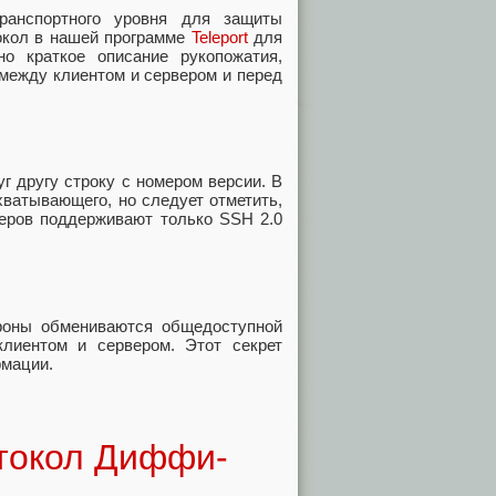
ранспортного уровня для защиты
окол в нашей программе
Teleport
для
о краткое описание рукопожатия,
 между клиентом и сервером и перед
г другу строку с номером версии. В
хватывающего, но следует отметить,
веров поддерживают только SSH 2.0
роны обмениваются общедоступной
лиентом и сервером. Этот секрет
рмации.
токол Диффи-