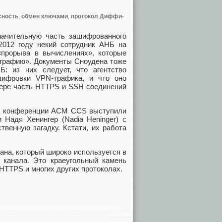
сность
,
обмен ключами
,
протокол Диффи-
ачительную часть зашифрованного
 2012 году некий сотрудник АНБ на
«прорыва в вычислениях», которые
графию». Документы Сноудена тоже
: из них следует, что агентство
шифровки VPN-трафика, и что оно
мере часть HTTPS и SSH соединений
на конференции ACM CCS выступили
 Надя Хенингер (Nadia Heninger) с
твенную загадку. Кстати, их работа
на, который широко используется в
 канала. Это краеугольный камень
HTTPS и многих других протоколах.