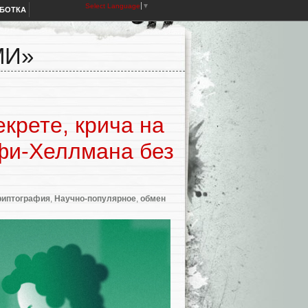
Select Language
▼
АБОТКА
МИ»
екрете, крича на
фи-Хеллмана без
риптография
,
Научно-популярное
,
обмен