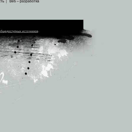
сть
|
Веб – разработка
общедоступных источников
.