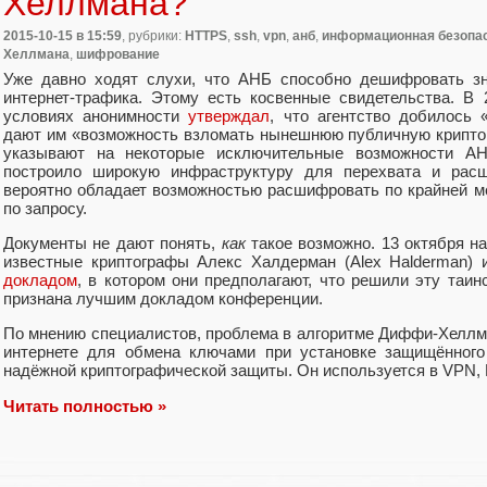
Хеллмана?
2015-10-15
в 15:59
, рубрики:
HTTPS
,
ssh
,
vpn
,
анб
,
информационная безопа
Хеллмана
,
шифрование
Уже давно ходят слухи, что АНБ способно дешифровать зн
интернет-трафика. Этому есть косвенные свидетельства. В
условиях анонимности
утверждал
, что агентство добилось 
дают им «возможность взломать нынешнюю публичную крипто
указывают на некоторые исключительные возможности АНБ
построило широкую инфраструктуру для перехвата и рас
вероятно обладает возможностью расшифровать по крайней 
по запросу.
Документы не дают понять,
как
такое возможно. 13 октября 
известные криптографы Алекс Халдерман (Alex Halderman) и
докладом
, в котором они предполагают, что решили эту таинс
признана лучшим докладом конференции.
По мнению специалистов, проблема в алгоритме Диффи-Хеллма
интернете для обмена ключами при установке защищённого
надёжной криптографической защиты. Он используется в VPN, 
Читать полностью »