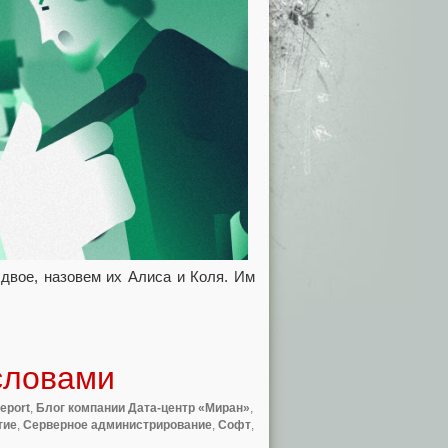
двое, назовем их Алиса и Коля. Им
словами
leport
,
Блог компании Дата-центр «Миран»
,
тие
,
Серверное администрирование
,
Софт
,