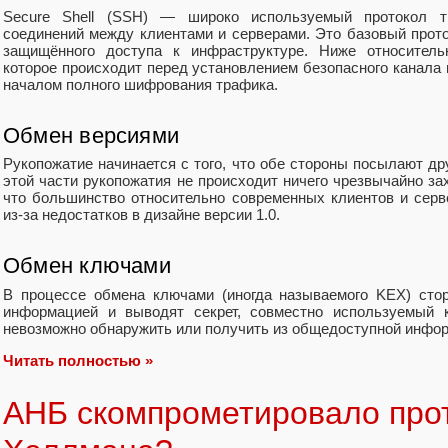
Secure Shell (SSH) — широко используемый протокол т
соединений между клиентами и серверами. Это базовый прот
защищённого доступа к инфраструктуре. Ниже относительн
которое происходит перед установлением безопасного канала
началом полного шифрования трафика.
Обмен версиями
Рукопожатие начинается с того, что обе стороны посылают дру
этой части рукопожатия не происходит ничего чрезвычайно за
что большинство относительно современных клиентов и сер
из-за недостатков в дизайне версии 1.0.
Обмен ключами
В процессе обмена ключами (иногда называемого KEX) сто
информацией и выводят секрет, совместно используемый к
невозможно обнаружить или получить из общедоступной инфо
Читать полностью »
АНБ скомпрометировало про