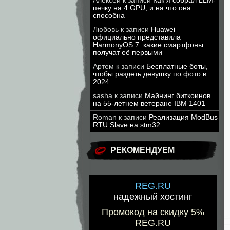
Алексей
к записи
Как я собрал LLM-
печку на 4 GPU, и на что она
способна
Любовь
к записи
Huawei
официально представила
HarmonyOS 7: какие смартфоны
получат её первыми
Артем
к записи
Бесплатные боты,
чтобы раздеть девушку по фото в
2024
sasha
к записи
Майнинг биткоинов
на 55-летнем ветеране IBM 1401
Roman
к записи
Реализация ModBus
RTU Slave на stm32
РЕКОМЕНДУЕМ
REG.RU
надежный хостинг
Промокод на скидку 5%
REG.RU