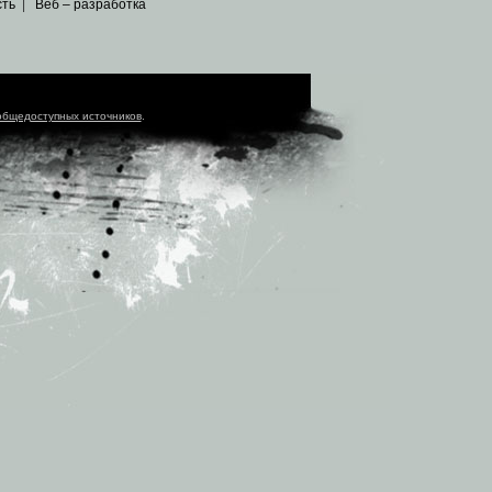
сть
|
Веб – разработка
общедоступных источников
.