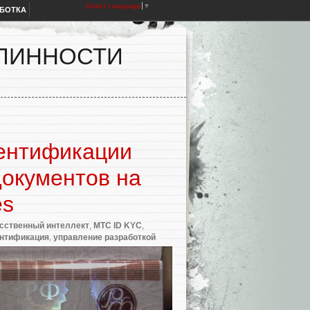
Select Language
▼
АБОТКА
ДЛИННОСТИ
дентификации
документов на
es
сственный интеллект
,
МТС ID KYC
,
ентификация
,
управление разработкой