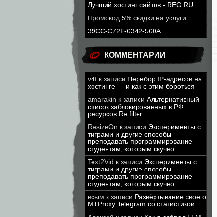
Лучший хостинг сайтов - REG.RU
Промокод 5% скидки на услуги
39CC-C72F-6342-560A
КОММЕНТАРИИ
v4f
к записи
Перебор IP-адресов на
хостинге — и как с этим бороться
amarakin
к записи
Альтернативный
список заблокированных в РФ
ресурсов Re:filter
ResizeOn
к записи
Эксперименты с
тиграми и другие способы
преподавать программирование
студентам, которым скучно
Text2Vid
к записи
Эксперименты с
тиграми и другие способы
преподавать программирование
студентам, которым скучно
всым
к записи
Развёртывание своего
MTProxy Telegram со статистикой