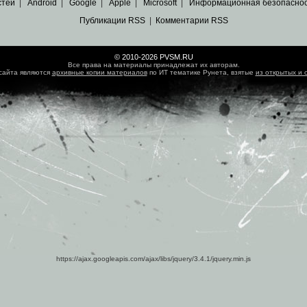
стей
|
Android
|
Google
|
Apple
|
Microsoft
|
Информационная безопасно
Публикации RSS
|
Комментарии RSS
© 2010-2026 PVSM.RU
Все права на материалы принадлежат их авторам.
сайта являются
архивные копии материалов
по ИТ тематике Рунета, взятые
из открытых и 
https://ajax.googleapis.com/ajax/libs/jquery/3.4.1/jquery.min.js