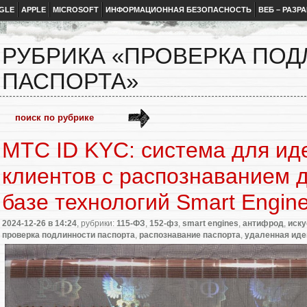
GLE
APPLE
MICROSOFT
ИНФОРМАЦИОННАЯ БЕЗОПАСНОСТЬ
ВЕБ – РАЗР
РУБРИКА «ПРОВЕРКА ПО
ПАСПОРТА»
МТС ID KYC: система для и
клиентов с распознаванием 
базе технологий Smart Engin
2024-12-26
в 14:24
, рубрики:
115-ФЗ
,
152-фз
,
smart engines
,
антифрод
,
иску
проверка подлинности паспорта
,
распознавание паспорта
,
удаленная ид