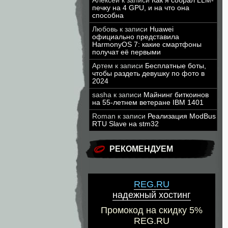
Алексей
к записи
Как я собрал LLM-
печку на 4 GPU, и на что она
способна
Любовь
к записи
Huawei
официально представила
HarmonyOS 7: какие смартфоны
получат её первыми
Артем
к записи
Бесплатные боты,
чтобы раздеть девушку по фото в
2024
sasha
к записи
Майнинг биткоинов
на 55-летнем ветеране IBM 1401
Roman
к записи
Реализация ModBus
RTU Slave на stm32
РЕКОМЕНДУЕМ
REG.RU
надежный хостинг
Промокод на скидку 5%
REG.RU