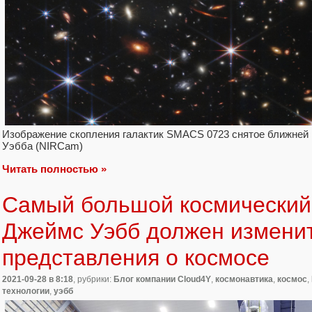
Изображение скопления галактик SMACS 0723 снятое ближней
Уэбба (NIRCam)
Читать полностью »
Самый большой космический
Джеймс Уэбб должен измени
представления о космосе
2021-09-28
в 8:18
, рубрики:
Блог компании Cloud4Y
,
космонавтика
,
космос
,
технологии
,
уэбб