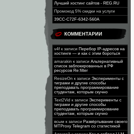
Лучший хостинг сайтов - REG.RU
Промокод 5% скидки на услуги
39CC-C72F-6342-560A
КОММЕНТАРИИ
v4f
к записи
Перебор IP-адресов на
хостинге — и как с этим бороться
amarakin
к записи
Альтернативный
список заблокированных в РФ
ресурсов Re:filter
ResizeOn
к записи
Эксперименты с
тиграми и другие способы
преподавать программирование
студентам, которым скучно
Text2Vid
к записи
Эксперименты с
тиграми и другие способы
преподавать программирование
студентам, которым скучно
всым
к записи
Развёртывание своего
MTProxy Telegram со статистикой