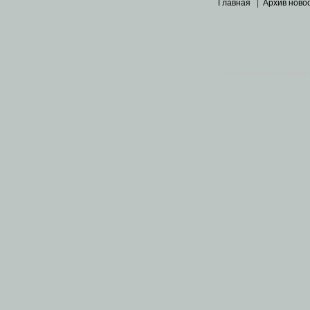
Главная
|
Архив ново
Основными материалами 