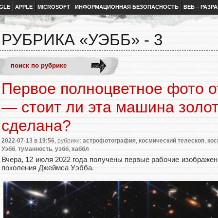
GLE
APPLE
MICROSOFT
ИНФОРМАЦИОННАЯ БЕЗОПАСНОСТЬ
ВЕБ – РАЗР
РУБРИКА «УЭББ» - 3
Первое полноцветное фото о
— стоит ли эта машина золот
сделана?
2022-07-13
в 19:56
, рубрики:
астрофотография
,
космический телескоп
,
кос
Уэбб
,
туманность
,
уэбб
,
хаббл
Вчера, 12 июля 2022 года получены первые рабочие изображени
поколения Джеймса Уэбба.