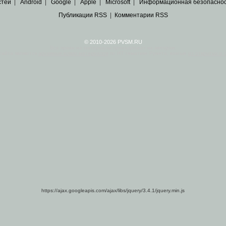
стей
|
Android
|
Google
|
Apple
|
Microsoft
|
Информационная безопасно
Публикации RSS
|
Комментарии RSS
© 2010-2026 PVSM.RU
Все права на материалы принадлежат их авторам.
сайта являются
архивные копии материалов
по ИТ тематике Рунета, взятые
из открытых и 
https://ajax.googleapis.com/ajax/libs/jquery/3.4.1/jquery.min.js