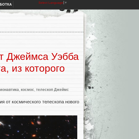
Select Language
▼
АБОТКА
т Джеймса Уэбба
а, из которого
монавтика
,
космос
,
телескоп Джеймс
я от космического телескопа нового