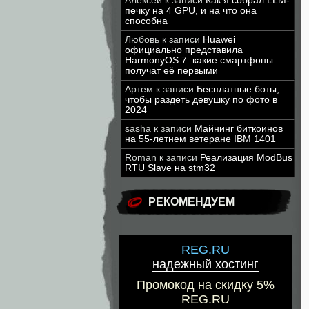
Алексей
к записи
Как я собрал LLM-
печку на 4 GPU, и на что она
способна
Любовь
к записи
Huawei
официально представила
HarmonyOS 7: какие смартфоны
получат её первыми
Артем
к записи
Бесплатные боты,
чтобы раздеть девушку по фото в
2024
sasha
к записи
Майнинг биткоинов
на 55-летнем ветеране IBM 1401
Roman
к записи
Реализация ModBus
RTU Slave на stm32
РЕКОМЕНДУЕМ
REG.RU
надежный хостинг
Промокод на скидку 5%
REG.RU