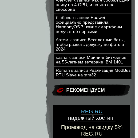
Алексей
к записи
Как я собрал LLM-
печку на 4 GPU, и на что она
способна
Любовь
к записи
Huawei
официально представила
HarmonyOS 7: какие смартфоны
получат её первыми
Артем
к записи
Бесплатные боты,
чтобы раздеть девушку по фото в
2024
sasha
к записи
Майнинг биткоинов
на 55-летнем ветеране IBM 1401
Roman
к записи
Реализация ModBus
RTU Slave на stm32
РЕКОМЕНДУЕМ
REG.RU
надежный хостинг
Промокод на скидку 5%
REG.RU