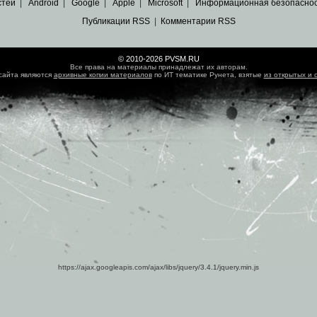
стей
|
Android
|
Google
|
Apple
|
Microsoft
|
Информационная безопасно
Публикации RSS
|
Комментарии RSS
© 2010-2026 PVSM.RU
Все права на материалы принадлежат их авторам.
сайта являются
архивные копии материалов
по ИТ тематике Рунета, взятые
из открытых и 
https://ajax.googleapis.com/ajax/libs/jquery/3.4.1/jquery.min.js