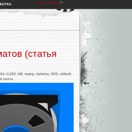
Select Language
▼
АБОТКА
атов (статья
264
,
H.265
,
hi8
,
mpeg
,
slylama
,
VHS
,
video8
,
я лента