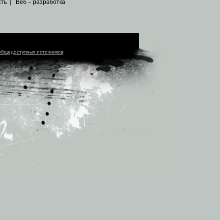
сть
|
Веб – разработка
общедоступных источников
.