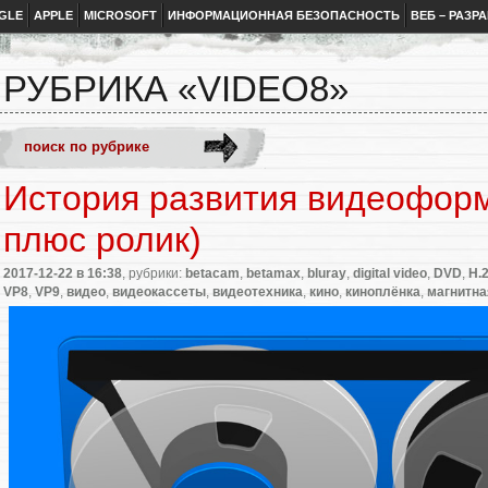
GLE
APPLE
MICROSOFT
ИНФОРМАЦИОННАЯ БЕЗОПАСНОСТЬ
ВЕБ – РАЗР
РУБРИКА «VIDEO8»
История развития видеоформ
плюс ролик)
2017-12-22
в 16:38
, рубрики:
betacam
,
betamax
,
bluray
,
digital video
,
DVD
,
H.
VP8
,
VP9
,
видео
,
видеокассеты
,
видеотехника
,
кино
,
киноплёнка
,
магнитна