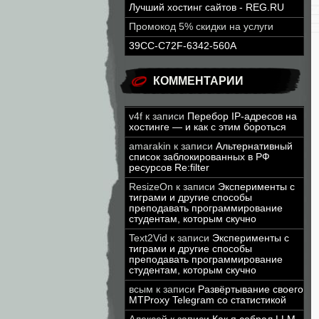
Лучший хостинг сайтов - REG.RU
Промокод 5% скидки на услуги
39CC-C72F-6342-560A
КОММЕНТАРИИ
v4f
к записи
Перебор IP-адресов на
хостинге — и как с этим бороться
amarakin
к записи
Альтернативный
список заблокированных в РФ
ресурсов Re:filter
ResizeOn
к записи
Эксперименты с
тиграми и другие способы
преподавать программирование
студентам, которым скучно
Text2Vid
к записи
Эксперименты с
тиграми и другие способы
преподавать программирование
студентам, которым скучно
всым
к записи
Развёртывание своего
MTProxy Telegram со статистикой