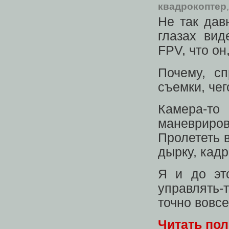
квадрокоптер
Не так дав
глазах вид
FPV, что он
Почему, с
съемки, чег
Камера-то
маневриро
Пролететь в
дырку, кад
Я и до эт
управлять-т
точно вовсе
Читать по