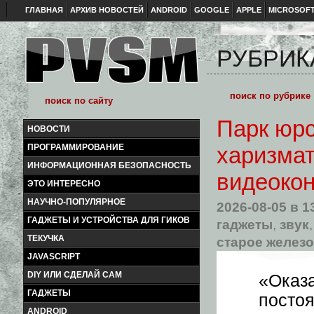
ГЛАВНАЯ
АРХИВ НОВОСТЕЙ
ANDROID
GOOGLE
APPLE
MICROSOF
РУБРИК
Парк юрс
НОВОСТИ
ПРОГРАММИРОВАНИЕ
харизмат
ИНФОРМАЦИОННАЯ БЕЗОПАСНОСТЬ
видеоко
ЭТО ИНТЕРЕСНО
НАУЧНО-ПОПУЛЯРНОЕ
2026-08-05
в 1
ГАДЖЕТЫ И УСТРОЙСТВА ДЛЯ ГИКОВ
гаджеты
,
звук
ТЕКУЧКА
старое железо
JAVASCRIPT
DIY ИЛИ СДЕЛАЙ САМ
«Оказ
ГАДЖЕТЫ
пост
ANDROID