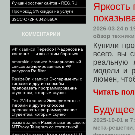
Яркость 
Лучший хостинг сайтов - REG.RU
Промокод 5% скидки на услуги
показыва
39CC-C72F-6342-560A
2026-03-24
в 1
КОММЕНТАРИИ
обзор техники
Купили про
v4f
к записи
Перебор IP-адресов на
всего, вы 
хостинге — и как с этим бороться
реальную 
amarakin
к записи
Альтернативный
список заблокированных в РФ
модели и р
ресурсов Re:filter
люмен, чтоб
ResizeOn
к записи
Эксперименты с
тиграми и другие способы
преподавать программирование
Читать по
студентам, которым скучно
Text2Vid
к записи
Эксперименты с
тиграми и другие способы
Будущее 
преподавать программирование
студентам, которым скучно
2025-10-01
в 7
всым
к записи
Развёртывание своего
мета-решетки
MTProxy Telegram со статистикой
Фототехника