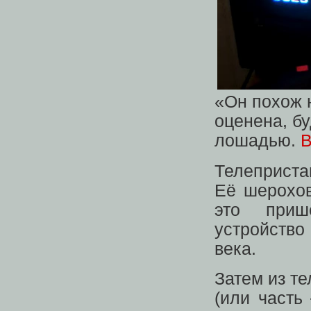
«Он похож 
оценена, бу
лошадью.
В
Телеприста
Её шерохов
это приш
устройств
века.
Затем из т
(или часть