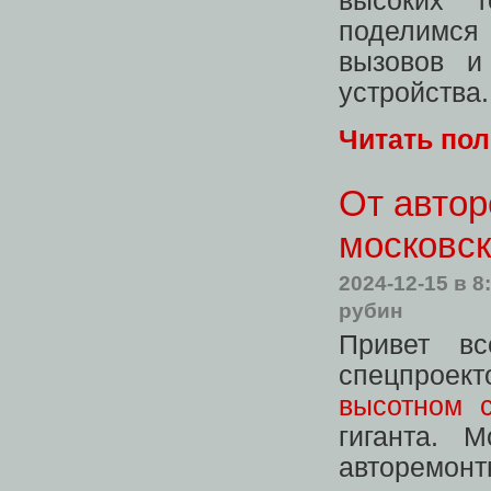
высоких 
поделимся
вызовов и
устройства.
Читать по
От автор
московск
2024-12-15
в 8
рубин
Привет вс
спецпроек
высотном 
гиганта. 
авторемон