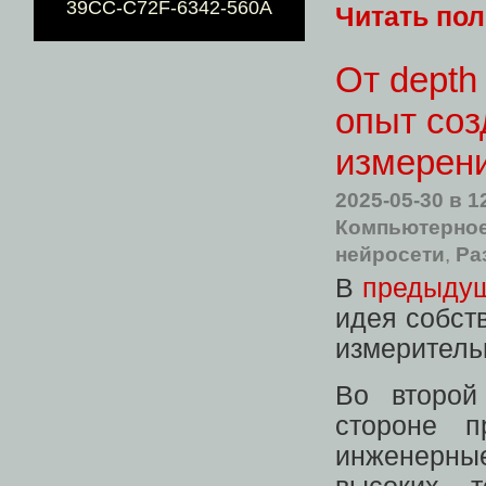
39CC-C72F-6342-560A
Читать по
От depth
опыт соз
измерени
2025-05-30
в 1
Компьютерное
нейросети
,
Ра
В
предыдущ
идея собст
измеритель
Во второй
стороне п
инженерны