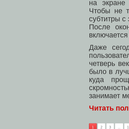
на экране 
Чтобы не т
субтитры с
После око
включается
Даже сего
пользовате
четверь ве
было в луч
куда про
скромност
занимает м
Читать по
1
2
3
...
1