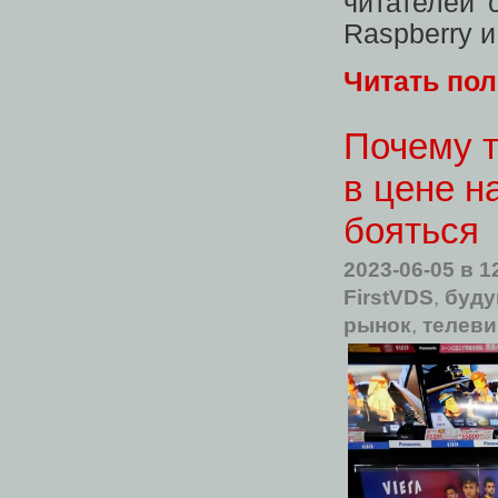
читателей 
Raspberry 
Читать по
Почему т
в цене н
бояться
2023-06-05
в 1
FirstVDS
,
буду
рынок
,
телев