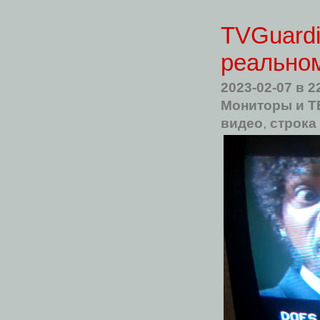
TVGuardi
реально
2023-02-07
в 2
Мониторы и Т
видео
,
строка