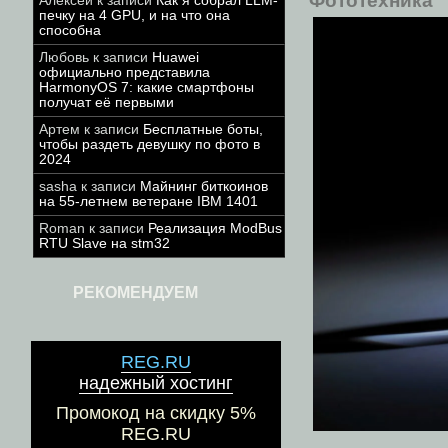
Алексей
к записи
Как я собрал LLM-
печку на 4 GPU, и на что она
способна
Любовь
к записи
Huawei
официально представила
HarmonyOS 7: какие смартфоны
получат её первыми
Артем
к записи
Бесплатные боты,
чтобы раздеть девушку по фото в
2024
sasha
к записи
Майнинг биткоинов
на 55-летнем ветеране IBM 1401
Roman
к записи
Реализация ModBus
RTU Slave на stm32
РЕКОМЕНДУЕМ
REG.RU
надежный хостинг
Промокод на скидку 5%
REG.RU