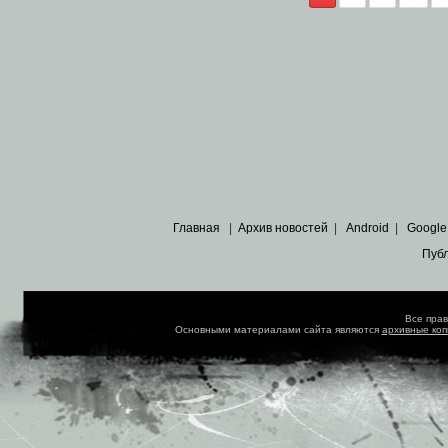
Главная
|
Архив новостей
|
Android
|
Google
Пуб
Все пра
Основными материалами сайта являются
архивные ко