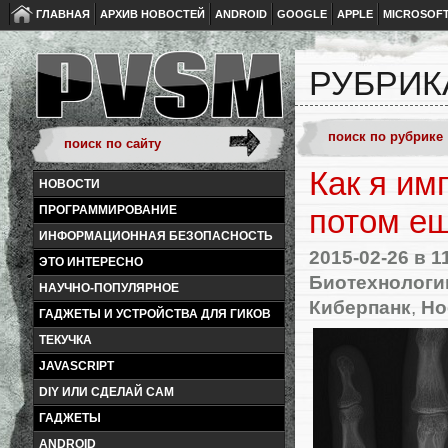
ГЛАВНАЯ
АРХИВ НОВОСТЕЙ
ANDROID
GOOGLE
APPLE
MICROSOF
РУБРИК
Как я им
НОВОСТИ
ПРОГРАММИРОВАНИЕ
потом ещ
ИНФОРМАЦИОННАЯ БЕЗОПАСНОСТЬ
2015-02-26
в 1
ЭТО ИНТЕРЕСНО
Биотехнологи
НАУЧНО-ПОПУЛЯРНОЕ
Киберпанк
,
Но
ГАДЖЕТЫ И УСТРОЙСТВА ДЛЯ ГИКОВ
ТЕКУЧКА
JAVASCRIPT
DIY ИЛИ СДЕЛАЙ САМ
ГАДЖЕТЫ
ANDROID