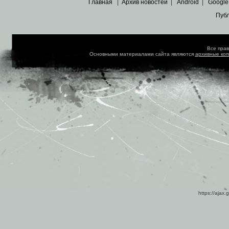
Главная
|
Архив новостей
|
Android
|
Google
Пуб
Все пра
Основными материалами сайта являются
архивные ко
https://ajax.