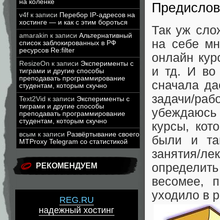
на коленке
Предисло
v4f
к записи
Перебор IP-адресов на
хостинге — и как с этим бороться
Так уж сло
amarakin
к записи
Альтернативный
на себе мн
список заблокированных в РФ
ресурсов Re:filter
онлайн кур
ResizeOn
к записи
Эксперименты с
и тд. И во
тиграми и другие способы
преподавать программирование
сначала да
студентам, которым скучно
задачи/ра
Text2Vid
к записи
Эксперименты с
тиграми и другие способы
убеждаюсь 
преподавать программирование
студентам, которым скучно
курсы, кот
всым
к записи
Развёртывание своего
были и та
MTProxy Telegram со статистикой
занятия/л
определит
РЕКОМЕНДУЕМ
весомее, 
уходило в 
REG.RU
надежный хостинг