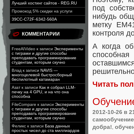
Лучший хостинг сайтов - REG.RU
под собств
Промокод 5% скидки на услуги
нибудь общ
39CC-C72F-6342-560A
метку EM4
контроля до
КОММЕНТАРИИ
А когда о
FreeAIVideo
к записи
Эксперименты
способная
с тиграми и другие способы
преподавать программирование
оставшимс
студентам, которым скучно
решительно
Влад
к записи
NAVIS —
многоцелевой быстросборный
беспилотный катамаран
Читать по
Азат
к записи
Как я собрал LLM-
печку на 4 GPU, и на что она
способна
Обучени
FileCompare
к записи
Эксперименты
с тиграми и другие способы
2012-10-26
в 2
преподавать программирование
студентам, которым скучно
самообучение
добра!
,
обуче
Феликс
к записи
База данных
простых чисел до ста миллиардов