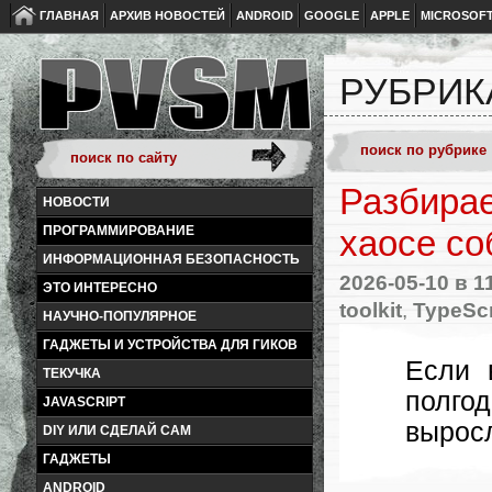
ГЛАВНАЯ
АРХИВ НОВОСТЕЙ
ANDROID
GOOGLE
APPLE
MICROSOF
РУБРИК
Разбираем
НОВОСТИ
ПРОГРАММИРОВАНИЕ
хаосе со
ИНФОРМАЦИОННАЯ БЕЗОПАСНОСТЬ
2026-05-10
в 1
ЭТО ИНТЕРЕСНО
toolkit
,
TypeScr
НАУЧНО-ПОПУЛЯРНОЕ
ГАДЖЕТЫ И УСТРОЙСТВА ДЛЯ ГИКОВ
Если 
ТЕКУЧКА
полго
JAVASCRIPT
вырос
DIY ИЛИ СДЕЛАЙ САМ
ГАДЖЕТЫ
ANDROID