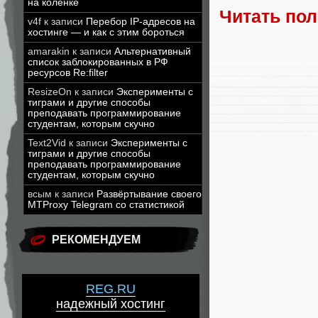
на коленке
Читать по
v4f
к записи
Перебор IP-адресов на
хостинге — и как с этим бороться
amarakin
к записи
Альтернативный
список заблокированных в РФ
ресурсов Re:filter
ResizeOn
к записи
Эксперименты с
тиграми и другие способы
преподавать программирование
студентам, которым скучно
Text2Vid
к записи
Эксперименты с
тиграми и другие способы
преподавать программирование
студентам, которым скучно
всым
к записи
Развёртывание своего
MTProxy Telegram со статистикой
РЕКОМЕНДУЕМ
REG.RU
надежный хостинг