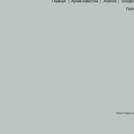
Главная
|
Архив новостей
|
Android
|
Google
Пуб
Все пра
Основными материалами сайта являются
архивные ко
https://ajax.