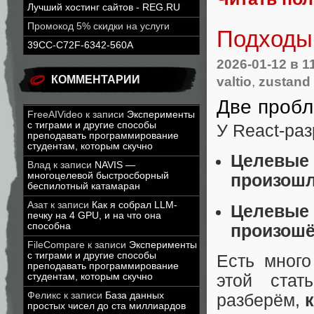
Лучший хостинг сайтов - REG.RU
Промокод 5% скидки на услуги
Подходы 
39CC-C72F-6342-560A
2026-01-12
в 1
valtio
,
zustand
КОММЕНТАРИИ
Две пробл
FreeAIVideo
к записи
Эксперименты
с тиграми и другие способы
У React-раз
преподавать программирование
студентам, которым скучно
Целевые
Влад
к записи
NAVIS —
многоцелевой быстросборный
произошл
беспилотный катамаран
Азат
к записи
Как я собрал LLM-
Целевые
печку на 4 GPU, и на что она
способна
произошё
FileCompare
к записи
Эксперименты
с тиграми и другие способы
Есть много
преподавать программирование
этой стат
студентам, которым скучно
Феликс
к записи
База данных
разберём,
простых чисел до ста миллиардов