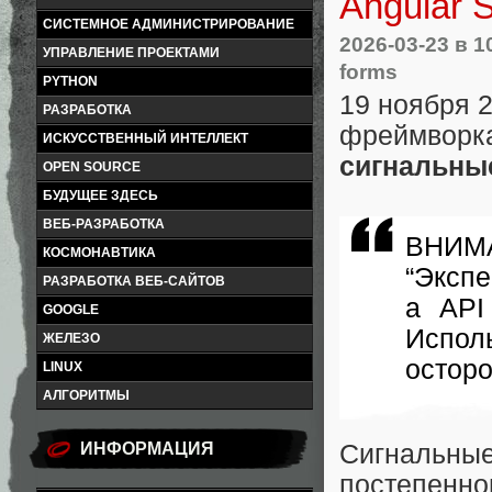
Angular 
СИСТЕМНОЕ АДМИНИСТРИРОВАНИЕ
2026-03-23
в 1
УПРАВЛЕНИЕ ПРОЕКТАМИ
forms
PYTHON
19 ноября 
РАЗРАБОТКА
фреймвор
ИСКУССТВЕННЫЙ ИНТЕЛЛЕКТ
сигнальн
OPEN SOURCE
БУДУЩЕЕ ЗДЕСЬ
ВЕБ-РАЗРАБОТКА
ВНИМА
КОСМОНАВТИКА
“Экспе
РАЗРАБОТКА ВЕБ-САЙТОВ
а API
GOOGLE
Испо
ЖЕЛЕЗО
остор
LINUX
АЛГОРИТМЫ
ИНФОРМАЦИЯ
Сигнальн
постепенн