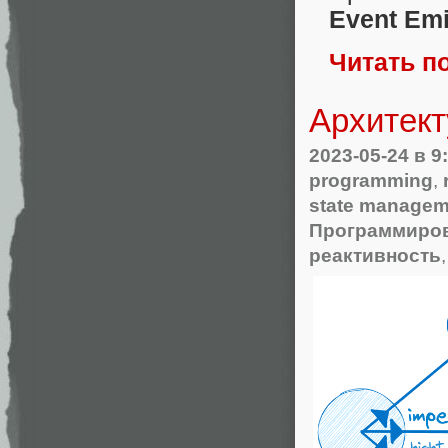
Event Emi
Читать п
Архитект
2023-05-24
в 9
programming
,
state managem
Программиро
реактивность