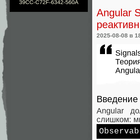
39CC-C72F-6342-560A
Angular 
реактивн
2025-08-08
в 1
Signa
Теори
Angula
Введение
Angular д
слишком: м
Observab