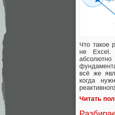
Что такое 
не Excel.
абсолютно
фундамента
всё же явл
когда нуж
реактивног
Читать по
Разбирае