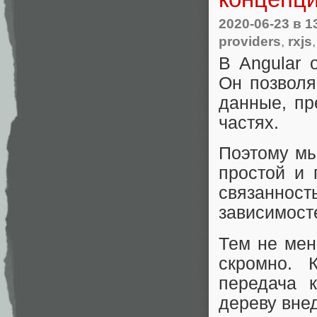
2020-06-23
в 1
providers
,
rxjs
В Angular 
Он позвол
данные, пр
частях.
Поэтому мы
простой и 
связанност
зависимост
Тем не мен
скромно. 
передача 
дереву вне