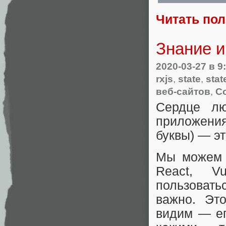
Читать по
Знание и
2020-03-27
в 9
rxjs
,
state
,
sta
веб-сайтов
,
С
Сердце лю
приложени
буквы) — эт
Мы можем 
React, V
пользовать
важно. Эт
видим — ег