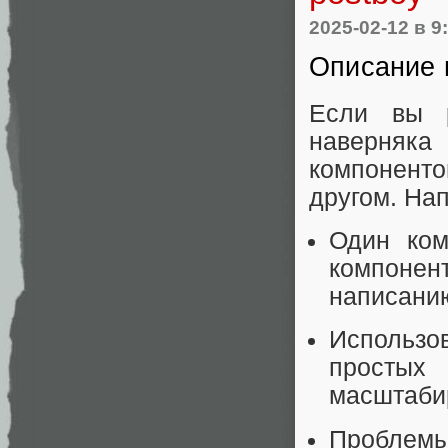
2025-02-12
в 9
Описание
Если вы р
наверняка 
компонент
другом. На
Один ком
компонен
написанию
Использо
простых 
масштаби
Проблемы