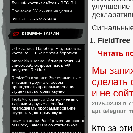
Лучший хостинг сайтов - REG.RU
улучшение
Промокод 5% скидки на услуги
декларатив
39CC-C72F-6342-560A
Сигнальные
КОММЕНТАРИИ
FieldTree
v4f
к записи
Перебор IP-адресов на
Читать п
хостинге — и как с этим бороться
amarakin
к записи
Альтернативный
список заблокированных в РФ
Мы запих
ресурсов Re:filter
ResizeOn
к записи
Эксперименты с
сделать 
тиграми и другие способы
преподавать программирование
и не сой
студентам, которым скучно
Text2Vid
к записи
Эксперименты с
2026-02-03
в 7
тиграми и другие способы
преподавать программирование
api
,
telegram m
студентам, которым скучно
всым
к записи
Развёртывание своего
MTProxy Telegram со статистикой
Кто за эт