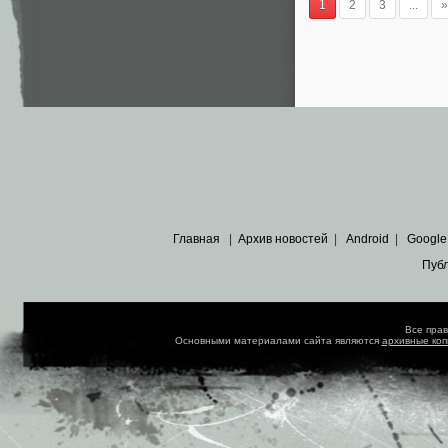
1
2
3
...
»
Главная
|
Архив новостей
|
Android
|
Google
Пуб
Все пра
Основными материалами сайта являются
архивные ко