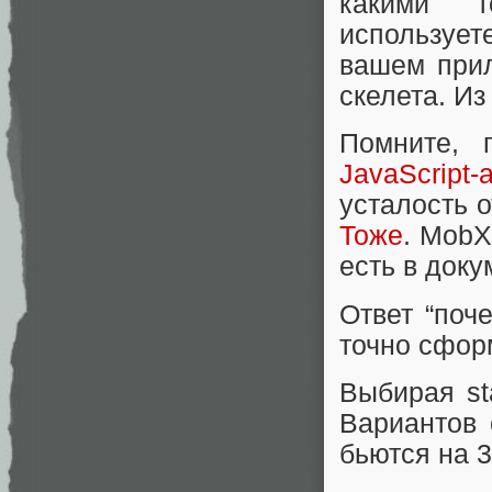
какими т
использует
вашем прил
скелета. Из
Помните,
JavaScript-
усталость о
Тоже
. MobX
есть в док
Ответ “поч
точно сфор
Выбирая s
Вариантов 
бьются на 3