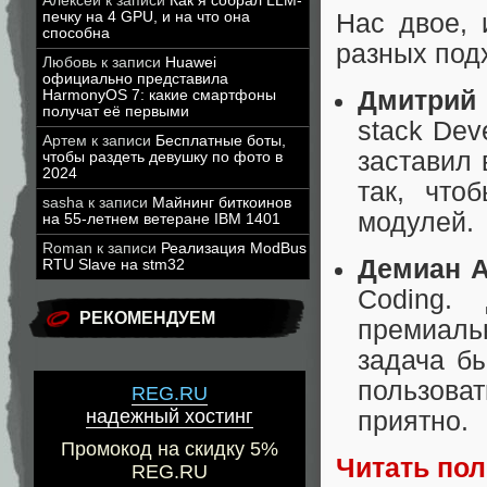
Алексей
к записи
Как я собрал LLM-
Нас двое, 
печку на 4 GPU, и на что она
способна
разных подх
Любовь
к записи
Huawei
официально представила
Дмитрий 
HarmonyOS 7: какие смартфоны
получат её первыми
stack Dev
Артем
к записи
Бесплатные боты,
заставил 
чтобы раздеть девушку по фото в
2024
так, что
sasha
к записи
Майнинг биткоинов
модулей.
на 55-летнем ветеране IBM 1401
Roman
к записи
Реализация ModBus
Демиан 
RTU Slave на stm32
Coding.
РЕКОМЕНДУЕМ
премиальн
задача б
пользова
REG.RU
надежный хостинг
приятно.
Промокод на скидку 5%
Читать по
REG.RU