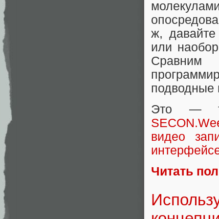
молекулами
опосредова
ж, давайте
или наобор
Сравним
программи
подводные 
Это — те
SECON.Wee
видео зап
интерфейсе
Читать по
Использу
концепци