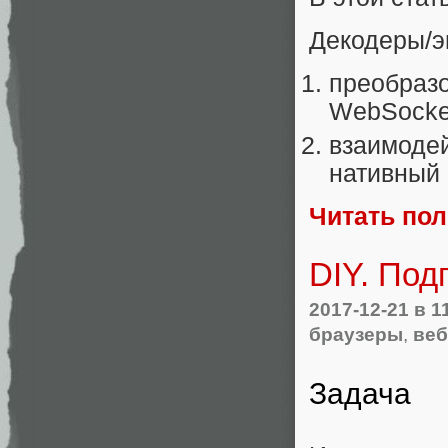
Декодеры/э
преобразо
WebSocket
взаимодей
нативный 
Читать по
DIY. Под
2017-12-21
в 1
браузеры
,
веб
Задача