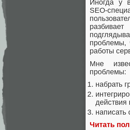
Иногда у 
SEO-специ
пользоват
разбивает
подгляды
проблемы, 
работы серв
Мне изве
проблемы:
набрать г
интегриро
действия 
написать 
Читать по