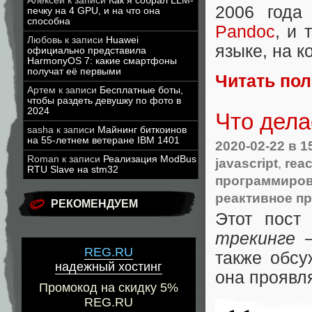
Алексей
к записи
Как я собрал LLM-
2006 года
печку на 4 GPU, и на что она
способна
Pandoc
, и
Любовь
к записи
Huawei
языке, на к
официально представила
HarmonyOS 7: какие смартфоны
получат её первыми
Читать по
Артем
к записи
Бесплатные боты,
чтобы раздеть девушку по фото в
2024
Что дела
sasha
к записи
Майнинг биткоинов
на 55-летнем ветеране IBM 1401
2020-02-22
в 1
Roman
к записи
Реализация ModBus
javascript
,
reac
RTU Slave на stm32
программиро
реактивное п
РЕКОМЕНДУЕМ
Этот пост
трекинге
—
REG.RU
также обсу
надежный хостинг
она проявля
Промокод на скидку 5%
REG.RU