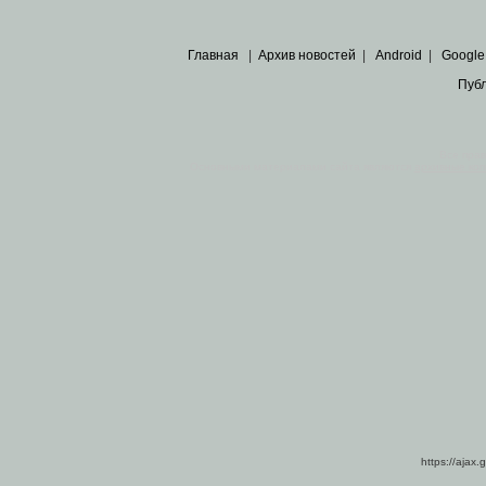
Главная
|
Архив новостей
|
Android
|
Google
Пуб
Все пра
Основными материалами сайта являются
архивные ко
https://ajax.