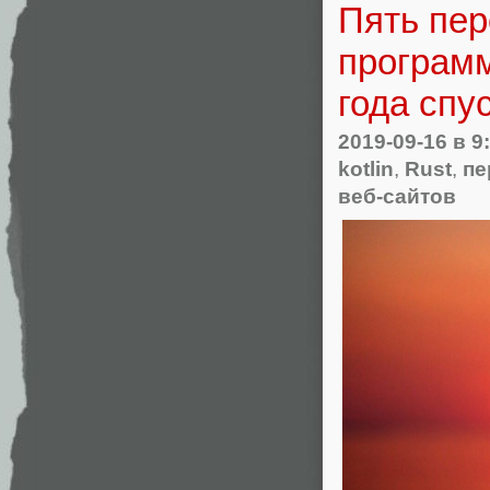
Пять пер
програм
года спу
2019-09-16
в 9
kotlin
,
Rust
,
пе
веб-сайтов