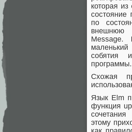
которая из
состояние 
по состоя
внешнюю 
Message. 
маленький 
собятия 
программы.
Схожая п
использова
Язык Elm п
функция up
сочетания
этому прих
как правил