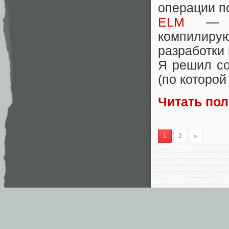
операции п
ELM
— оч
компилирую
разработки
Я решил со
(по которой
Читать по
1
2
»