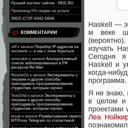
Лучший хостинг сайтов - REG.RU
Промокод 5% скидки на услуги
39CC-C72F-6342-560A
Haskell — 
м веке шо
КОММЕНТАРИИ
(вероятно
v4f
к записи
Перебор IP-адресов на
изучать Ha
хостинге — и как с этим бороться
Сегодня я
amarakin
к записи
Альтернативный
Haskell и 
список заблокированных в РФ
ресурсов Re:filter
когда-ниб
ResizeOn
к записи
Эксперименты с
программа.
тиграми и другие способы
преподавать программирование
студентам, которым скучно
Я не знаю,
Text2Vid
к записи
Эксперименты с
в целом и 
тиграми и другие способы
преподавать программирование
проектами w
студентам, которым скучно
Леа Нойки
всым
к записи
Развёртывание своего
MTProxy Telegram со статистикой
познакомил