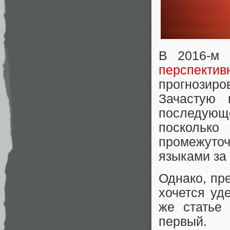
В 2016-м 
перспекти
прогнозиров
Зачастую 
последующе
поскольк
промежуточ
языками за 
Однако, пр
хочется уд
же статье
первый.