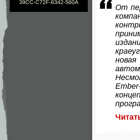
39CC-C72F-6342-560A
От пе
компа
контр
прини
издан
краеу
нова
автом
Несмо
Ember
конце
прогр
Читат