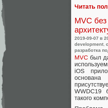
Читать по
MVC без 
архитект
2019-09-07
в 2
development
,
разработка по
MVC
был да
используем
iOS прило
основана
присутствуе
WWDC19 б
такого комп