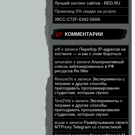
Лучший хостинг сайтов - REG.RU
Промокод 5% скидки на услуги
39CC-C72F-6342-560A
КОММЕНТАРИИ
v4f
к записи
Перебор IP-адресов на
хостинге — и как с этим бороться
amarakin
к записи
Альтернативный
список заблокированных в РФ
ресурсов Re:filter
ResizeOn
к записи
Эксперименты с
тиграми и другие способы
преподавать программирование
студентам, которым скучно
Text2Vid
к записи
Эксперименты с
тиграми и другие способы
преподавать программирование
студентам, которым скучно
всым
к записи
Развёртывание своего
MTProxy Telegram со статистикой