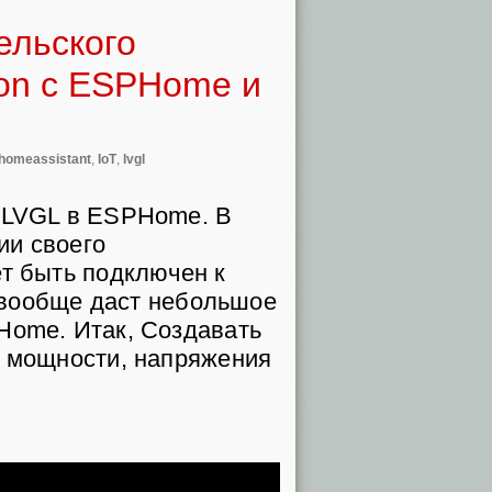
ельского
ion с ESPHome и
homeassistant
,
IoT
,
lvgl
о LVGL в ESPHome. В
ии своего
ет быть подключен к
а вообще даст небольшое
Home. Итак, Создавать
й мощности, напряжения