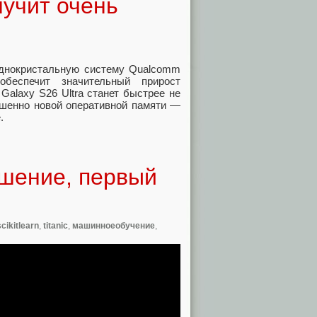
лучит очень
 однокристальную систему Qualcomm
беспечит значительный прирост
Galaxy S26 Ultra станет быстрее не
ршенно новой оперативной памяти —
.
ешение, первый
scikitlearn
,
titanic
,
машинноеобучение
,