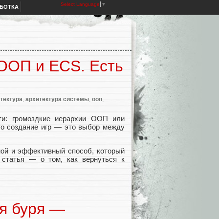
Select Language
▼
АБОТКА
 ООП и ECS. Есть
тектура
,
архитектура системы
,
ооп
,
ти: громоздкие иерархии ООП или
то создание игр — это выбор между
мой и эффективный способ, который
статья — о том, как вернуться к
я буря —