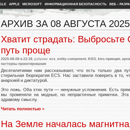
GLE
APPLE
MICROSOFT
ИНФОРМАЦИОННАЯ БЕЗОПАСНОСТЬ
ВЕБ – РАЗР
АРХИВ ЗА 08 АВГУСТА 2025
Хватит страдать: Выбросьте
путь проще
2025-08-08
в 22:36
, рубрики:
ecs
,
entity-component
,
KISS
,
kiss-принцип
,
архи
паттерны проектирования
Десятилетиями нам рассказывают, что есть только два пу
стерильная бюрократия ECS. Нас заставили поверить в то, ч
анархией и диктатурой.
Это ложь. Оба этих пути — ненужные усложнения. Есть пря
мы променяли на модные, но непрактичные примочки. Эта 
здравому смыслу.
Читать полностью »
На Земле началась магнитна