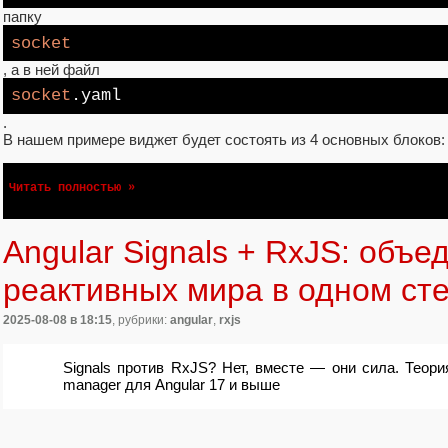
папку
socket
, а в ней файл
socket
.yaml
.
В нашем примере виджет будет состоять из 4 основных блоков:
Читать полностью »
Angular Signals + RxJS: объе
реактивных мира в одном ст
2025-08-08
в 18:15
, рубрики:
angular
,
rxjs
Signals против RxJS? Нет, вместе — они сила. Теория
manager для Angular 17 и выше