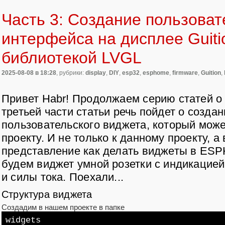
Часть 3: Создание пользоват
интерфейса на дисплее Guit
библиотекой LVGL
2025-08-08
в 18:28
, рубрики:
display
,
DIY
,
esp32
,
esphome
,
firmware
,
Guition
,
Привет Habr! Продолжаем серию статей 
третьей части статьи речь пойдет о создан
пользовательского виджета, который мож
проекту. И не только к данному проекту, 
представление как делать виджеты в ESP
будем виджет умной розетки с индикацие
и силы тока. Поехали...
Структура виджета
Создадим в нашем проекте в папке
widgets