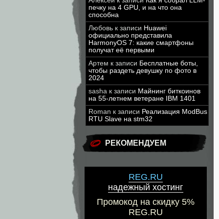
Алексей
к записи
Как я собрал LLM-
печку на 4 GPU, и на что она
способна
Любовь
к записи
Huawei
официально представила
HarmonyOS 7: какие смартфоны
получат её первыми
Артем
к записи
Бесплатные боты,
чтобы раздеть девушку по фото в
2024
sasha
к записи
Майнинг биткоинов
на 55-летнем ветеране IBM 1401
Roman
к записи
Реализация ModBus
RTU Slave на stm32
РЕКОМЕНДУЕМ
REG.RU
надежный хостинг
Промокод на скидку 5%
REG.RU