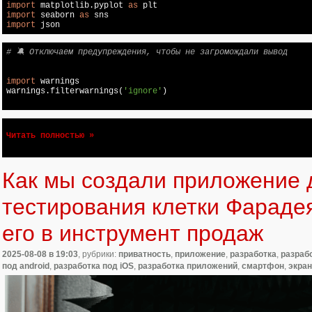
import
 matplotlib.pyplot 
as
import
 seaborn 
as
import
# 🔕 Отключаем предупреждения, чтобы не загромождали вывод
import
 warnings

warnings.filterwarnings(
'ignore'
)

Читать полностью »
Как мы создали приложение 
тестирования клетки Фараде
его в инструмент продаж
2025-08-08
в 19:03
, рубрики:
приватность
,
приложение
,
разработка
,
разраб
под android
,
разработка под iOS
,
разработка приложений
,
смартфон
,
экра