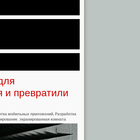
для
я и превратили
отка мобильных приложений
,
Разработка
нирование
,
экранированная комната