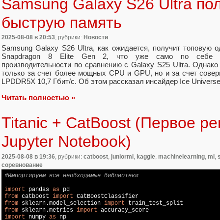
Samsung Galaxy S26 Ultra по
быструю память
2025-08-08
в 20:53
, рубрики:
Новости
Samsung Galaxy S26 Ultra, как ожидается, получит топовую
Snapdragon 8 Elite Gen 2, что уже само по себе о
производительности по сравнению с Galaxy S25 Ultra. Однако 
только за счет более мощных CPU и GPU, но и за счет сове
LPDDR5X 10,7 Гбит/с. Об этом рассказал инсайдер Ice Universe
Читать полностью »
Titanic + CatBoost (Первое р
Jupyter Notebook)
2025-08-08
в 19:36
, рубрики:
catboost
,
juniorml
,
kaggle
,
machinelearning
,
ml
,
соревнование
#Импортируем все необходимые библиотеки
import
 pandas 
as
from
 catboost 
import
from
 sklearn.model_selection 
import
from
 sklearn.metrics 
import
import
 numpy 
as