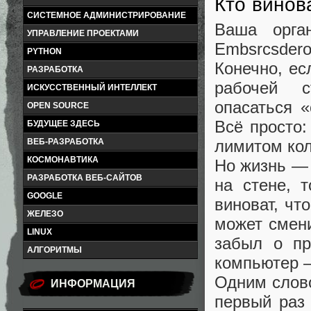
Кто винов
СИСТЕМНОЕ АДМИНИСТРИРОВАНИЕ
Ваша орга
УПРАВЛЕНИЕ ПРОЕКТАМИ
Embsrcsder
PYTHON
Конечно, е
РАЗРАБОТКА
рабочей с
ИСКУССТВЕННЫЙ ИНТЕЛЛЕКТ
опасаться «
OPEN SOURCE
Всё просто
БУДУЩЕЕ ЗДЕСЬ
ВЕБ-РАЗРАБОТКА
лимитом кол
КОСМОНАВТИКА
Но жизнь — 
РАЗРАБОТКА ВЕБ-САЙТОВ
на стене, т
GOOGLE
виноват, чт
ЖЕЛЕЗО
может смени
LINUX
забыл о пр
АЛГОРИТМЫ
компьютер —
Одним слово
ИНФОРМАЦИЯ
первый раз 