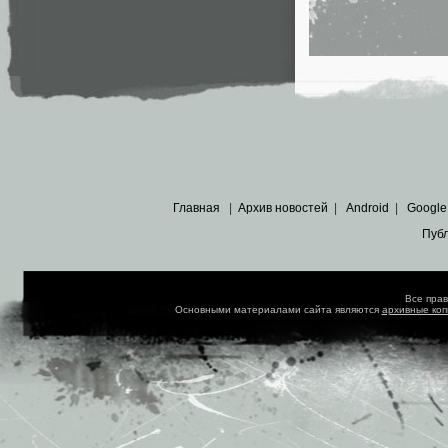
Главная
|
Архив новостей
|
Android
|
Google
Пуб
Все пра
Основными материалами сайта являются
архивные ко