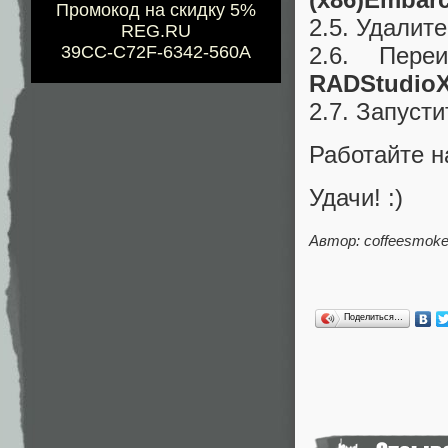
Промокод на скидку 5%
2.5. Удалит
REG.RU
2.6. Пере
39CC-C72F-6342-560A
RADStudioX
2.7. Запуст
Работайте н
Удачи! :)
Автор: coffeesmok
Поделиться…