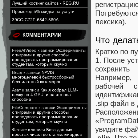
регистрац
Лучший хостинг сайтов - REG.RU
Потребуют
Промокод 5% скидки на услуги
39CC-C72F-6342-560A
лексика).
КОММЕНТАРИИ
Что делат
Кратко по п
FreeAIVideo
к записи
Эксперименты
с тиграми и другие способы
1. После ус
преподавать программирование
студентам, которым скучно
сохранить
Влад
к записи
NAVIS —
Например, 
многоцелевой быстросборный
беспилотный катамаран
рабочей с
Азат
к записи
Как я собрал LLM-
идентифика
печку на 4 GPU, и на что она
способна
.slip файл в
FileCompare
к записи
Эксперименты
Расположен
с тиграми и другие способы
преподавать программирование
«ProgramDa
студентам, которым скучно
увидите фа
Феликс
к записи
База данных
простых чисел до ста миллиардов
.slip
. Что-то,