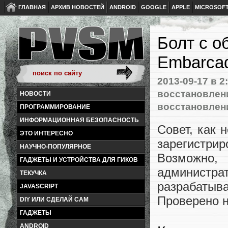
ГЛАВНАЯ
АРХИВ НОВОСТЕЙ
ANDROID
GOOGLE
APPLE
MICROSOF
Болт с об
Embarca
2013-09-17
в 2
восстановлен
НОВОСТИ
восстановлен
ПРОГРАММИРОВАНИЕ
ИНФОРМАЦИОННАЯ БЕЗОПАСНОСТЬ
Совет, как 
ЭТО ИНТЕРЕСНО
зарегистри
НАУЧНО-ПОПУЛЯРНОЕ
Возможно
ГАДЖЕТЫ И УСТРОЙСТВА ДЛЯ ГИКОВ
админист
ТЕКУЧКА
разрабатыва
JAVASCRIPT
Проверено н
DIY ИЛИ СДЕЛАЙ САМ
ГАДЖЕТЫ
ANDROID