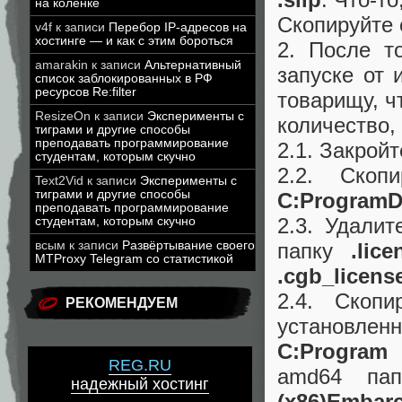
на коленке
Скопируйте 
v4f
к записи
Перебор IP-адресов на
хостинге — и как с этим бороться
2. После т
amarakin
к записи
Альтернативный
запуске от 
список заблокированных в РФ
ресурсов Re:filter
товарищу, ч
ResizeOn
к записи
Эксперименты с
количество,
тиграми и другие способы
преподавать программирование
2.1. Закройт
студентам, которым скучно
2.2. Скоп
Text2Vid
к записи
Эксперименты с
тиграми и другие способы
C:ProgramD
преподавать программирование
2.3. Удалит
студентам, которым скучно
папку
.lice
всым
к записи
Развёртывание своего
MTProxy Telegram со статистикой
.cgb_licens
2.4. Скоп
РЕКОМЕНДУЕМ
установлен
C:Program 
REG.RU
amd64 па
надежный хостинг
(x86)Embar