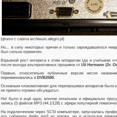
(
фото с сайта archiwum.allegro.pl
)
Но… в силу некоторых причин и только зарождавшегося «ма
был сильно ограничен.
Взрывной рост интереса к этим аппаратам (да и учитывая чт
после выхода альтернативных прошивок от
Uli Hermann
(
Dr. O
Первые, относительно публичные версии несли названи
переименовались в
DVB2000
.
Основным «локомотивом» для перепрошивки аппаратов было ко
не принято «громко обсуждать».
Но! было и ещё одно, вполне легальное и официально про
запись (!) файлов MP3 (44.1/128) c эфира популярной тематиче
На подключенном через SCSI компьютере, запускалась профил
что собирала файл mp3 из потока, но и используя перед