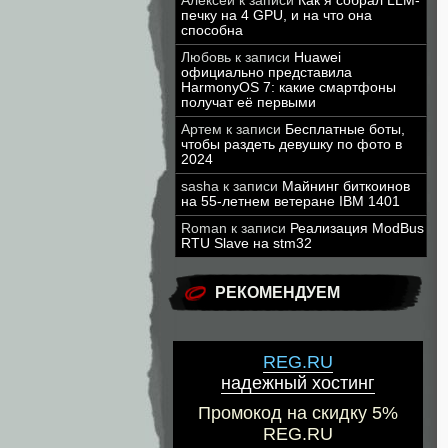
Алексей
к записи
Как я собрал LLM-
печку на 4 GPU, и на что она
способна
Любовь
к записи
Huawei
официально представила
HarmonyOS 7: какие смартфоны
получат её первыми
Артем
к записи
Бесплатные боты,
чтобы раздеть девушку по фото в
2024
sasha
к записи
Майнинг биткоинов
на 55-летнем ветеране IBM 1401
Roman
к записи
Реализация ModBus
RTU Slave на stm32
РЕКОМЕНДУЕМ
REG.RU
надежный хостинг
Промокод на скидку 5%
REG.RU