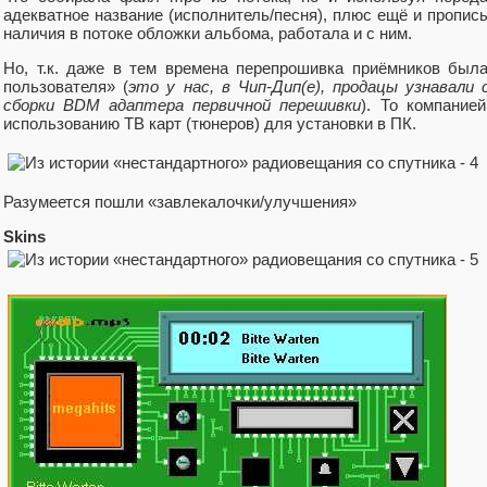
адекватное название (исполнитель/песня), плюс ещё и пропис
наличия в потоке обложки альбома, работала и с ним.
Но, т.к. даже в тем времена перепрошивка приёмников был
пользователя» (
это у нас, в Чип-Дип(е), продацы узнавали
сборки BDM адаптера первичной перешивки
). То компание
использованию ТВ карт (тюнеров) для установки в ПК.
Разумеется пошли «завлекалочки/улучшения»
Skins