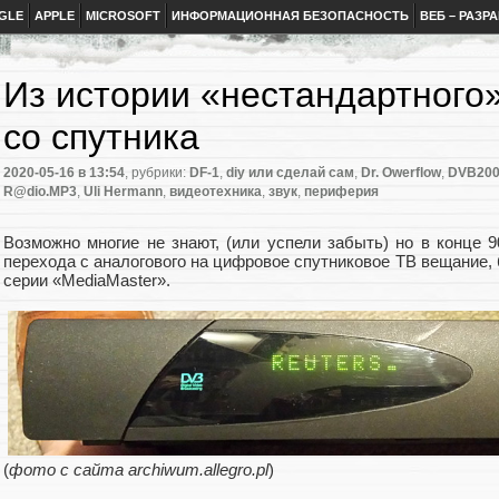
GLE
APPLE
MICROSOFT
ИНФОРМАЦИОННАЯ БЕЗОПАСНОСТЬ
ВЕБ – РАЗР
Из истории «нестандартного
со спутника
2020-05-16
в 13:54
, рубрики:
DF-1
,
diy или сделай сам
,
Dr. Owerflow
,
DVB20
R@dio.MP3
,
Uli Hermann
,
видеотехника
,
звук
,
периферия
Возможно многие не знают, (или успели забыть) но в конце 9
перехода с аналогового на цифровое спутниковое ТВ вещание
серии «MediaMaster».
(
фото с сайта archiwum.allegro.pl
)