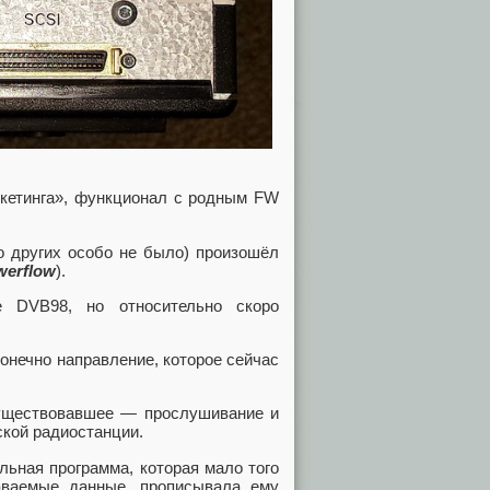
ркетинга», функционал с родным FW
о других особо не было) произошёл
werflow
).
е DVB98, но относительно скоро
нечно направление, которое сейчас
существовавшее — прослушивание и
ской радиостанции.
ьная программа, которая мало того
аваемые данные, прописывала ему