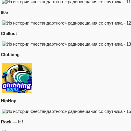
90е
Chillout
Clubbing
HipHop
Rock — It !