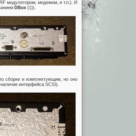
F модулятором, модемом, и т.п.). И
ванием
DBox
(1)).
по сборке и комплектующим, но оно
 наличие интерфейса SCSI).