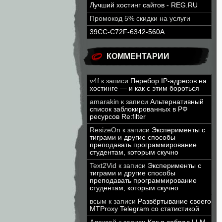
Лучший хостинг сайтов - REG.RU
Промокод 5% скидки на услуги
39CC-C72F-6342-560A
КОММЕНТАРИИ
v4f
к записи
Перебор IP-адресов на
хостинге — и как с этим бороться
amarakin
к записи
Альтернативный
список заблокированных в РФ
ресурсов Re:filter
ResizeOn
к записи
Эксперименты с
тиграми и другие способы
преподавать программирование
студентам, которым скучно
Text2Vid
к записи
Эксперименты с
тиграми и другие способы
преподавать программирование
студентам, которым скучно
всым
к записи
Развёртывание своего
MTProxy Telegram со статистикой