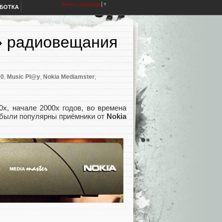
Select Language
▼
АБОТКА
» радиовещания
00
,
Music Pl@y
,
Nokia Mediamster
,
0х, начале 2000х годов, во времена
, были популярны приёмники от
Nokia