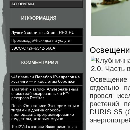
АЛГОРИТМЫ
ИНФОРМАЦИЯ
Лучший хостинг сайтов - REG.RU
Промокод 5% скидки на услуги
Освещени
39CC-C72F-6342-560A
КОММЕНТАРИИ
v4f
к записи
Перебор IP-адресов на
Освещение
хостинге — и как с этим бороться
отдельно п
amarakin
к записи
Альтернативный
список заблокированных в РФ
провел исс
ресурсов Re:filter
растений п
ResizeOn
к записи
Эксперименты с
DURIS S5 (
тиграми и другие способы
преподавать программирование
энергопотре
студентам, которым скучно
Text2Vid
к записи
Эксперименты с