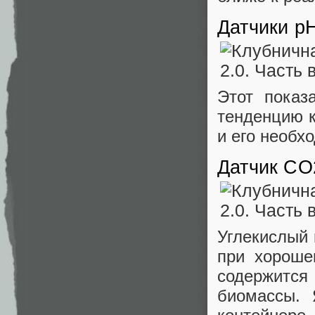
Датчики p
Этот показ
тенденцию к
и его необх
Датчик CO
Углекислый 
при хороше
содержится
биомассы.