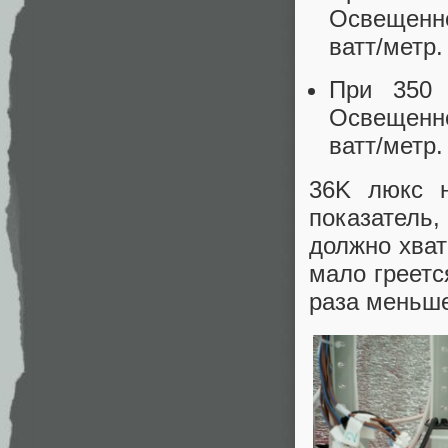
Освещенно
ватт/метр.
При 350 
Освещенно
ватт/метр.
36K люкс н
показатель
должно хват
мало греетс
раза меньше