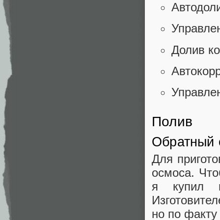
Автодол
Управле
Долив к
Автокор
Управле
Полив
Обратный 
Для пригото
осмоса. Что
я купил 
Изготовител
но по факту 