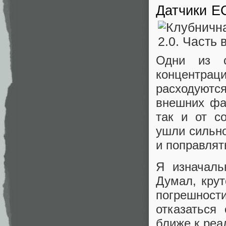
Датчики E
Одни из с
концентра
расходуютс
внешних фак
так и от с
ушли сильно
и поправлят
Я изначаль
Думал, крут
погрешнос
отказаться
ближе к реа