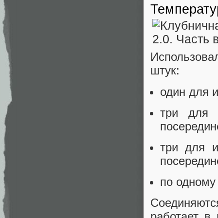
Температу
Использов
штук:
один для 
три для 
посередин
три для и
посередин
по одному
Соединяютс
работает в 