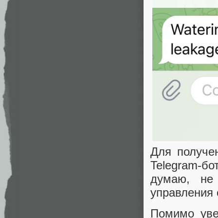
Для получе
Telegram-б
думаю, не
управления 
Помимо уве