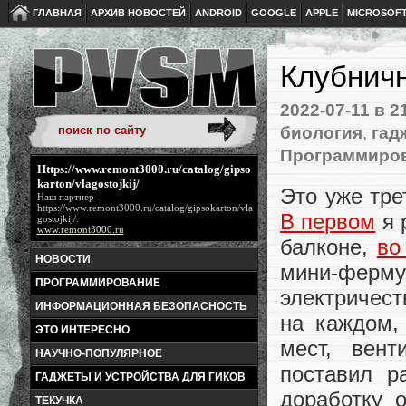
ГЛАВНАЯ
АРХИВ НОВОСТЕЙ
ANDROID
GOOGLE
APPLE
MICROSOF
Клубничн
2022-07-11
в 2
биология
,
гад
Программиро
Https://www.remont3000.ru/catalog/gipso
karton/vlagostojkij/
Это уже тре
Наш партнер -
https://www.remont3000.ru/catalog/gipsokarton/vla
В первом
я 
gostojkij/
.
www.remont3000.ru
балконе,
во
НОВОСТИ
мини-ферму
ПРОГРАММИРОВАНИЕ
электричест
ИНФОРМАЦИОННАЯ БЕЗОПАСНОСТЬ
на каждом,
ЭТО ИНТЕРЕСНО
мест, вент
НАУЧНО-ПОПУЛЯРНОЕ
поставил р
ГАДЖЕТЫ И УСТРОЙСТВА ДЛЯ ГИКОВ
доработку 
ТЕКУЧКА