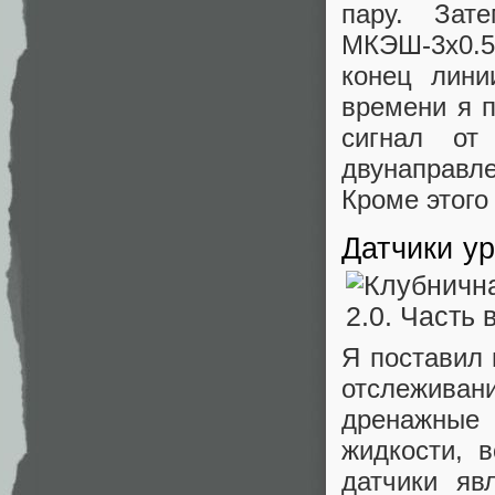
пару. Зат
МКЭШ-3х0.5,
конец лини
времени я п
сигнал от
двунаправл
Кроме этого
Датчики у
Я поставил 
отслежива
дренажные 
жидкости, 
датчики яв