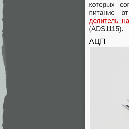
которых со
питание о
делитель н
(ADS1115).
АЦП