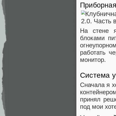
Приборная
На стене я
блоками пи
огнеупорном
работать че
монитор.
Система 
Сначала я х
контейнером
принял реш
под мои хот