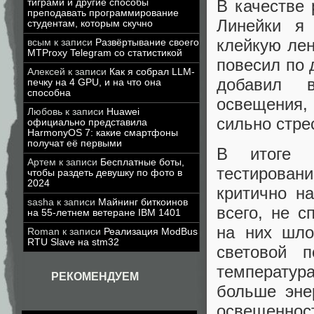
В качестве
тиграми и другие способы
преподавать программирование
Линейки я
студентам, которым скучно
клейкую ле
всым
к записи
Развёртывание своего
MTProxy Telegram со статистикой
повесил по 
Алексей
к записи
Как я собрал LLM-
добавил в
печку на 4 GPU, и на что она
способна
освещения, 
Любовь
к записи
Huawei
сильно стре
официально представила
HarmonyOS 7: какие смартфоны
получат её первыми
В итоге п
Артем
к записи
Бесплатные боты,
тестирован
чтобы раздеть девушку по фото в
2024
критично н
sasha
к записи
Майнинг биткоинов
всего, не с
на 55-летнем ветеране IBM 1401
на них шло
Roman
к записи
Реализация ModBus
RTU Slave на stm32
световой 
температур
РЕКОМЕНДУЕМ
больше энер
освещен