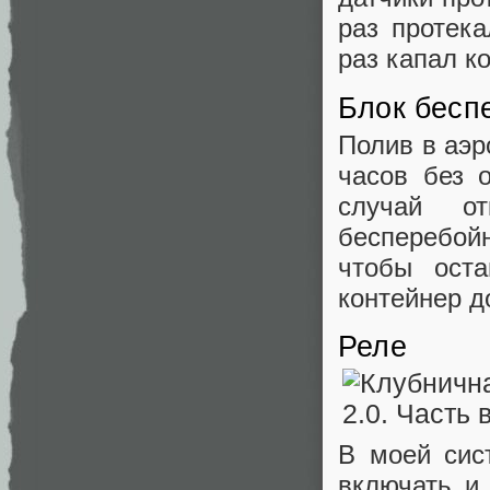
раз протека
раз капал к
Блок бесп
Полив в аэр
часов без 
случай о
бесперебой
чтобы ост
контейнер д
Реле
В моей сис
включать и