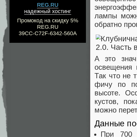
REG.RU
энергоэффек
надежный хостинг
лампы можн
Промокод на скидку 5%
обратно про
REG.RU
39CC-C72F-6342-560A
А это знач
освещения 
Так что не 
фичу по по
высоте. Ос
кустов, по
можно пере
Данные по
При 700 