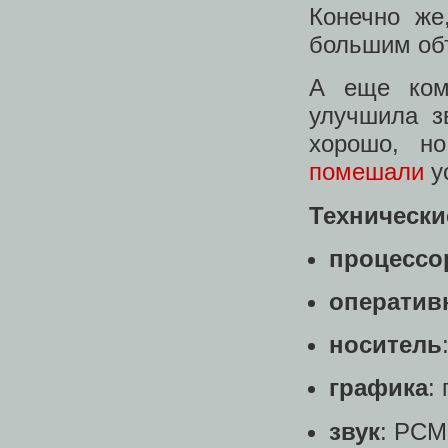
Конечно же
большим об
А еще ком
улучшила з
хорошо, н
помешали
у
Технически
процессо
оператив
носитель
графика
:
звук
: PCM