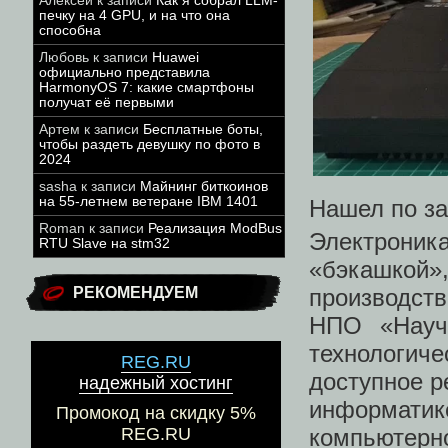
Алексей
к записи
Как я собрал LLM-
печку на 4 GPU, и на что она
способна
Любовь
к записи
Huawei
официально представила
HarmonyOS 7: какие смартфоны
получат её первыми
Артем
к записи
Бесплатные боты,
чтобы раздеть девушку по фото в
2024
sasha
к записи
Майнинг биткоинов
на 55-летнем ветеране IBM 1401
Нашел по за
Roman
к записи
Реализация ModBus
Электрони
RTU Slave на stm32
«бэкашкой
производств
РЕКОМЕНДУЕМ
НПО «Науч
технологич
REG.RU
доступное р
надежный хостинг
информатик
Промокод на скидку 5%
компьютерн
REG.RU