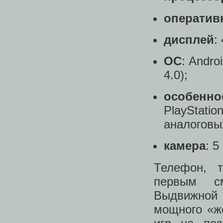
оператив
дисплей
:
ОС
: Andro
4.0);
особенно
PlayStatio
аналоговы
камера
: 5
Телефон, т
первым с
Выдвижной 
мощного «ж