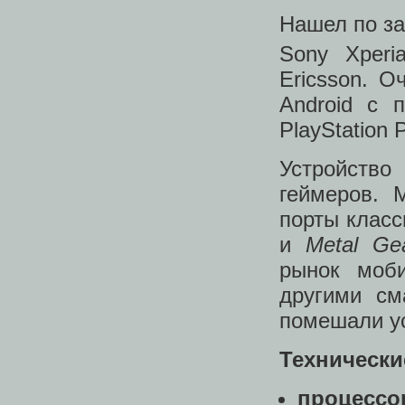
Нашел по за
Sony Xperi
Ericsson. 
Android с 
PlayStation 
Устройств
геймеров. 
порты класс
и
Metal Gea
рынок моби
другими см
помешали ус
Технически
процессо