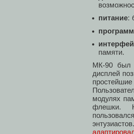
возможнос
питание
:
программ
интерфе
памяти.
МК-90 был 
дисплей поз
простейшие
Пользоват
модулях пам
флешки. 
пользовал
энтузиаст
адаптирова