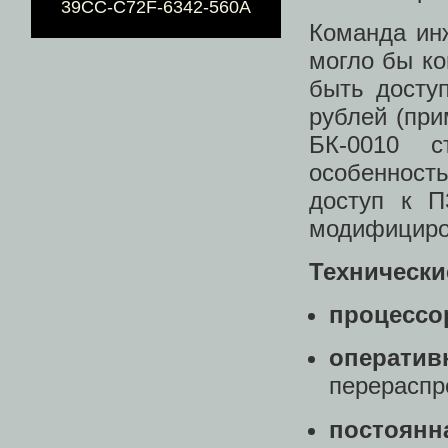
39CC-C72F-6342-560A
Команда инж
могло бы ко
быть досту
рублей (при
БК-0010 с
особенност
доступ к П
модифициро
Технически
процессо
операти
перераспр
постоянн