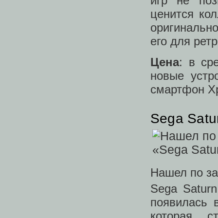
игр не поз
ценится ко
оригинальн
его для рет
Цена
: в ср
новые устр
смартфон Xp
Sega Satu
Нашел по за
Sega Satur
появилась 
которая с