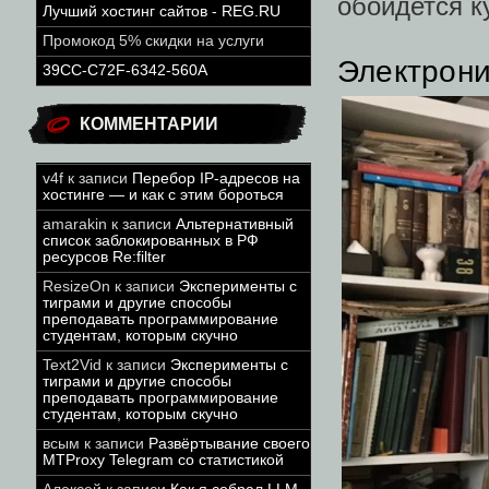
обойдется к
Лучший хостинг сайтов - REG.RU
Промокод 5% скидки на услуги
Электрони
39CC-C72F-6342-560A
КОММЕНТАРИИ
v4f
к записи
Перебор IP-адресов на
хостинге — и как с этим бороться
amarakin
к записи
Альтернативный
список заблокированных в РФ
ресурсов Re:filter
ResizeOn
к записи
Эксперименты с
тиграми и другие способы
преподавать программирование
студентам, которым скучно
Text2Vid
к записи
Эксперименты с
тиграми и другие способы
преподавать программирование
студентам, которым скучно
всым
к записи
Развёртывание своего
MTProxy Telegram со статистикой