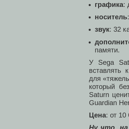
графика
:
носитель
звук
: 32 
дополнит
памяти.
У Sega Sat
вставлять 
для «тяжелы
который бе
Saturn цени
Guardian He
Цена
: от 10
Ну что, на