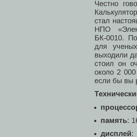
Честно гово
Калькулято
стал настоя
НПО «Элек
БК-0010. П
для ученых
выходили да
стоил он о
около 2 00
если бы вы
Технически
процессо
память
: 
дисплей
: