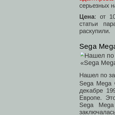
серьезных н
Цена
: от 1
статьи па
раскупили.
Sega Meg
Нашел по з
Sega Mega 
декабре 19
Европе. Эт
Sega Mega 
заключалас