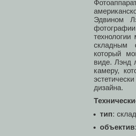
Фотоаппар
американск
Эдвином Л
фотографии
технологии
складным 
который мо
виде. Лэнд 
камеру, ко
эстетическ
дизайна.
Технически
тип
: скла
объектив