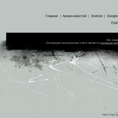
Главная
|
Архив новостей
|
Android
|
Google
Пуб
Все пра
Основными материалами сайта являются
архивные ко
https://ajax.