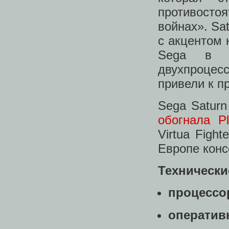
противостоя
войнах». Sa
с акцентом 
Sega в э
двухпроцес
привели к п
Sega Saturn
обогнала Pl
Virtua Figh
Европе конс
Технически
процесс
оператив