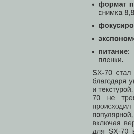
формат п
снимка 8,8
фокусиро
экспоном
питание
:
пленки.
SX-70 стал
благодаря у
и текстурой.
70 не тре
происходи
популярной
включая ве
для SX-70 в