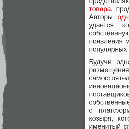
представля
товара
, про
Авторы
одн
удается к
собственну
появления 
популярных 
Будучи одн
размещен
самостояте
инновацио
поставщик
собственны
с платфор
козыря, ко
именитый с