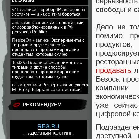
серьезност
на коленке
свободы и с
v4f
к записи
Перебор IP-адресов на
хостинге — и как с этим бороться
amarakin
к записи
Альтернативный
Дело не то
список заблокированных в РФ
ресурсов Re:filter
помимо пр
ResizeOn
к записи
Эксперименты с
продуктов
тиграми и другие способы
преподавать программирование
продюсируе
студентам, которым скучно
ресторанные
Text2Vid
к записи
Эксперименты с
тиграми и другие способы
продавать
л
преподавать программирование
студентам, которым скучно
Безоса прос
всым
к записи
Развёртывание своего
компании
MTProxy Telegram со статистикой
экономичес
уже сейча
РЕКОМЕНДУЕМ
цифровой к
Подразделе
REG.RU
надежный хостинг
доступной 