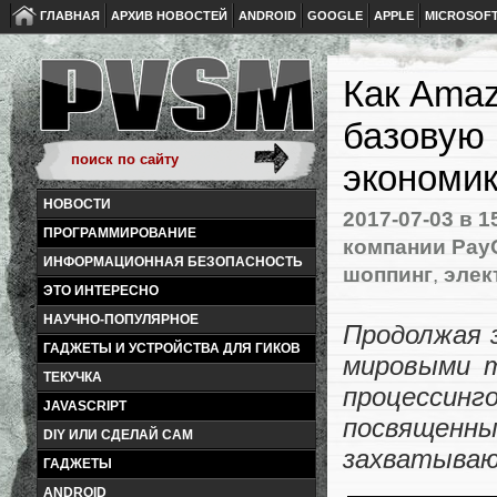
ГЛАВНАЯ
АРХИВ НОВОСТЕЙ
ANDROID
GOOGLE
APPLE
MICROSOF
Как Amaz
базовую 
экономи
НОВОСТИ
2017-07-03
в 1
ПРОГРАММИРОВАНИЕ
компании Pay
ИНФОРМАЦИОННАЯ БЕЗОПАСНОСТЬ
шоппинг
,
элек
ЭТО ИНТЕРЕСНО
НАУЧНО-ПОПУЛЯРНОЕ
Продолжая 
ГАДЖЕТЫ И УСТРОЙСТВА ДЛЯ ГИКОВ
мировыми т
ТЕКУЧКА
процессинг
JAVASCRIPT
посвященны
DIY ИЛИ СДЕЛАЙ САМ
захватываю
ГАДЖЕТЫ
ANDROID