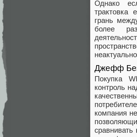
Однако ес
трактовка 
грань межд
более ра
деятельно
пространс
неактуально
Джефф Без
Покупка W
контроль на
качествен
потребител
компания н
позволяющ
сравнивать 