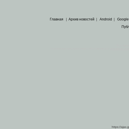
Главная
|
Архив новостей
|
Android
|
Google
Пуб
Все пра
Основными материалами сайта являются
архивные ко
https://ajax.