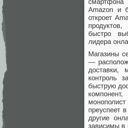
смартфона
Amazon и б
откроет Ama
продуктов,
быстро выб
лидера онла
Магазины с
— располож
доставки, 
контроль з
быструю дос
компонент
монополист
преуспеет в
другие онл
зависимы в 