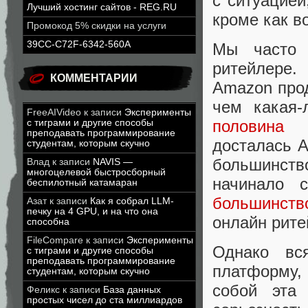
с ситуацией
Лучший хостинг сайтов - REG.RU
кроме как в
Промокод 5% скидки на услуги
39CC-C72F-6342-560A
Мы часто 
ритейлере.
КОММЕНТАРИИ
Amazon прод
чем какая-
FreeAIVideo
к записи
Эксперименты
половина
де
с тиграми и другие способы
преподавать программирование
досталась A
студентам, которым скучно
большинств
Влад
к записи
NAVIS —
многоцелевой быстросборный
начинало 
беспилотный катамаран
большинств
Азат
к записи
Как я собрал LLM-
печку на 4 GPU, и на что она
онлайн рите
способна
FileCompare
к записи
Эксперименты
Однако вс
с тиграми и другие способы
преподавать программирование
платформу,
студентам, которым скучно
собой эта
Феликс
к записи
База данных
простых чисел до ста миллиардов