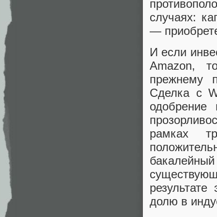
противопо
случаях: ка
— приобрете
И если инве
Amazon, т
прежнему п
Сделка с W
одобрение 
прозорливо
рамках т
положительн
бакалейн
существую
результате
долю в инду