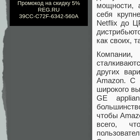
Промокод на скидку 5%
мощности, 
REG.RU
себя крупн
39CC-C72F-6342-560A
Netflix до 
дистрибьют
как своих, т
Компании
сталкиваютс
других вар
Amazon. С 
широкого вы
GE applia
большинство
чтобы Amazo
всего, ч
пользовате