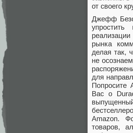
от своего к
Джефф Безо
упростить
реализации
рынка комм
делая так, 
не осознаем
распоряжен
для направл
Попросите 
Вас о Dura
выпущенный
бестселлер
Amazon. Ф
товаров, 