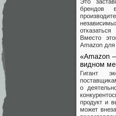
Это заста
брендов 
производит
независим
отказаться
Вместо это
Amazon для 
«Amazon —
видном ме
Гигант эк
поставщика
о деятельн
конкуренто
продукт и 
может внез