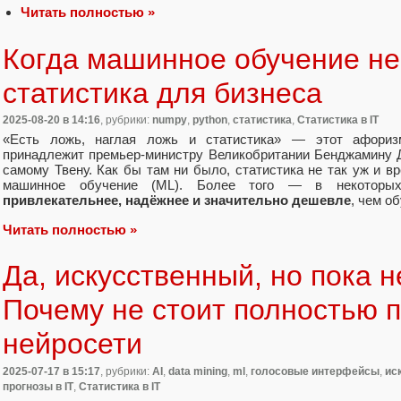
Читать полностью »
Когда машинное обучение не
статистика для бизнеса
2025-08-20
в 14:16
, рубрики:
numpy
,
python
,
статистика
,
Статистика в IT
«Есть ложь, наглая ложь и статистика» — этот афориз
принадлежит премьер‑министру Великобритании Бенджамину 
самому Твену. Как бы там ни было, статистика не так уж и вр
машинное обучение (ML). Более того — в некоторых
привлекательнее, надёжнее и значительно дешевле
, чем о
Читать полностью »
Да, искусственный, но пока н
Почему не стоит полностью п
нейросети
2025-07-17
в 15:17
, рубрики:
AI
,
data mining
,
ml
,
голосовые интерфейсы
,
ис
прогнозы в IT
,
Статистика в IT