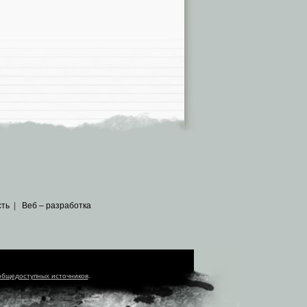
сть
|
Веб – разработка
общедоступных источников
.