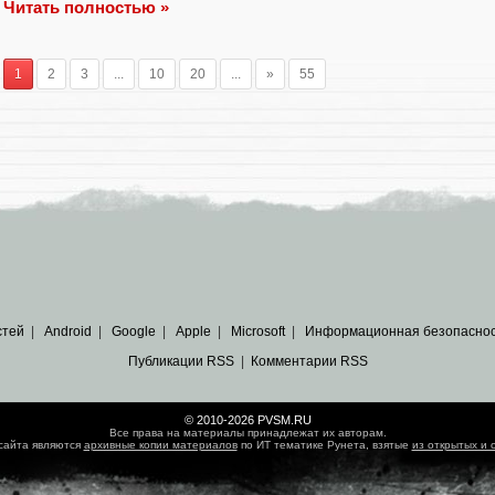
Читать полностью »
1
2
3
...
10
20
...
»
55
стей
|
Android
|
Google
|
Apple
|
Microsoft
|
Информационная безопасно
Публикации RSS
|
Комментарии RSS
© 2010-2026 PVSM.RU
Все права на материалы принадлежат их авторам.
сайта являются
архивные копии материалов
по ИТ тематике Рунета, взятые
из открытых и 