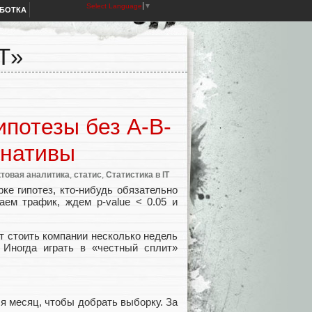
Select Language
▼
АБОТКА
T»
ипотезы без A-B-
рнативы
товая аналитика
,
статис
,
Статистика в IT
ке гипотез, кто-нибудь обязательно
аем трафик, ждем p-value < 0.05 и
т стоить компании несколько недель
 Иногда играть в «честный сплит»
я месяц, чтобы добрать выборку. За