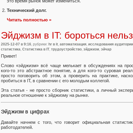
это время рынок может измениться.
Технический долг.
Читать полностью »
Эйджизм в IT: бороться нель
2025-12-07
в 9:16
, рубрики:
hr в it
,
автоматизация
,
исследования аудитори
статистика
,
Статистика в IT
,
трудоустройство
,
эйджизм
,
эйчар
Привет!
Слово «эйджизм» всё чаще мелькает в обсуждениях на про
кого-то это абстрактное понятие, а для кого-то суровая ре
просто поговорить об этом, а проверить на практике, нас
пробиться в IT, в сравнении с его молодым коллегой.
Эта статья - не просто сборник статистики, а личный экспер
реальное отношение к эйджизму на рынке.
Эйджизм в цифрах
Давайте начнем с того, что говорит официальная статисти
работодателей.