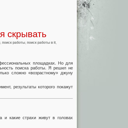
зя скрывать
и
,
поиск работы
,
поиск работы в it
,
фессиональных площадках. Но для
альность поиска работы. Я решил не
колько сложно «возрастному» джуну
имент, результаты которого покажут
ка и какие страхи живут в головах