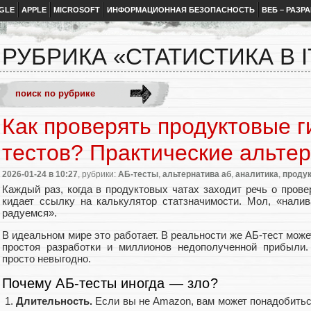
GLE
APPLE
MICROSOFT
ИНФОРМАЦИОННАЯ БЕЗОПАСНОСТЬ
ВЕБ – РАЗР
РУБРИКА «СТАТИСТИКА В I
Как проверять продуктовые г
тестов? Практические альте
2026-01-24
в 10:27
, рубрики:
АБ-тесты
,
альтернатива аб
,
аналитика
,
продук
Каждый раз, когда в продуктовых чатах заходит речь о провер
кидает ссылку на калькулятор статзначимости. Мол, «налив
радуемся».
В идеальном мире это работает. В реальности же АБ-тест може
простоя разработки и миллионов недополученной прибыли.
просто невыгодно.
Почему АБ-тесты иногда — зло?
Длительность.
Если вы не Amazon, вам может понадобитьс