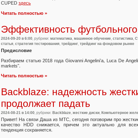
CUPED
здесь
Читать полностью »
Эффективность футбольного
2024-09-20
в 6:00
, рубрики:
математика
,
машинное обучение
,
статистика
,
С
статья
,
стратегия тестирования
,
трейдинг
,
трейдинг на фондовом рынке
Предисловие
Разбираем статью 2018 года Giovanni Angelini'a, Luca De Angelis'a 
markets".
Читать полностью »
Backblaze: надежность жестк
продолжает падать
2024-08-21
в 14:00
, рубрики:
Backblaze
,
жесткие диски
,
Компьютерное жел
Привет! На связи Даша из МТС, сегодня поговорим про жестк
качество HDD снижается, причем это актуально для всех
тенденция сохраняется.