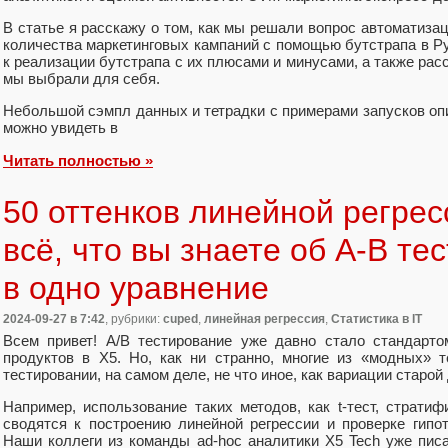
В статье я расскажу о том, как мы решали вопрос автоматиз
количества маркетинговых кампаний с помощью бутстрапа в P
к реализации бутстрапа с их плюсами и минусами, а также рас
мы выбрали для себя.
Небольшой сэмпл данных и тетрадки с примерами запусков оп
можно увидеть в
Читать полностью »
50 оттенков линейной регрес
всё, что вы знаете об A-B те
в одно уравнение
2024-09-27
в 7:42
, рубрики:
cuped
,
линейная регрессия
,
Статистика в IT
Всем привет! A/B тестирование уже давно стало стандарто
продуктов в X5. Но, как ни странно, многие из «модных» 
тестировании, на самом деле, не что иное, как вариации старо
Например, использование таких методов, как t-тест, страт
сводятся к построению линейной регрессии и проверке гипо
Наши коллеги из команды ad-hoc аналитики Х5 Tech уже пи