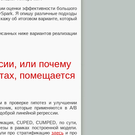
ации оценки эффективности большого
ySpark. Я опишу различные подходы
скажу об итоговом варианте, который
исанных ниже вариантов реализации
сии, или почему
стах, помещается
м в проверке гипотез и улучшении
техник, которые применяются в A/B
й доброй линейной регрессии.
ификация, CUPED, CUMPED, по сути,
тезы в рамках построенной модели.
сали про стратификацию
здесь
и про