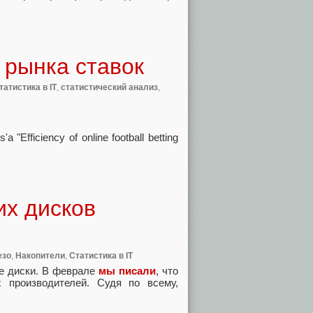
 рынка ставок
татистика в IT
,
статистический анализ
,
"Efficiency of online football betting
их дисков
езо
,
Накопители
,
Статистика в IT
ие диски. В феврале
мы писали
, что
 производителей. Судя по всему,