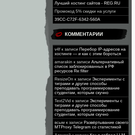
Лучший хостинг сайтов - REG.RU
Промокод 5% скидки на услуги
39CC-C72F-6342-560A
КОММЕНТАРИИ
v4f
к записи
Перебор IP-адресов на
хостинге — и как с этим бороться
amarakin
к записи
Альтернативный
список заблокированных в РФ
ресурсов Re:filter
ResizeOn
к записи
Эксперименты с
тиграми и другие способы
преподавать программирование
студентам, которым скучно
Text2Vid
к записи
Эксперименты с
тиграми и другие способы
преподавать программирование
студентам, которым скучно
всым
к записи
Развёртывание своего
MTProxy Telegram со статистикой