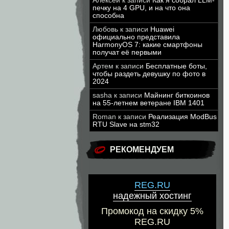
Алексей
к записи
Как я собрал LLM-
печку на 4 GPU, и на что она
способна
Любовь
к записи
Huawei
официально представила
HarmonyOS 7: какие смартфоны
получат её первыми
Артем
к записи
Бесплатные боты,
чтобы раздеть девушку по фото в
2024
sasha
к записи
Майнинг биткоинов
на 55-летнем ветеране IBM 1401
Roman
к записи
Реализация ModBus
RTU Slave на stm32
РЕКОМЕНДУЕМ
REG.RU
надежный хостинг
Промокод на скидку 5%
REG.RU