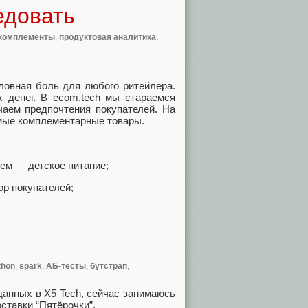
едовать
комплементы
,
продуктовая аналитика
,
ловная боль для любого ритейлера.
х денег. В ecom.tech мы стараемся
чаем предпочтения покупателей. На
емые комплементарные товары.
чем — детское питание;
ор покупателей;
thon
,
spark
,
АБ-тесты
,
бутстрап
,
данных в X5 Tech, сейчас занимаюсь
ставки “Пятёрочки”.