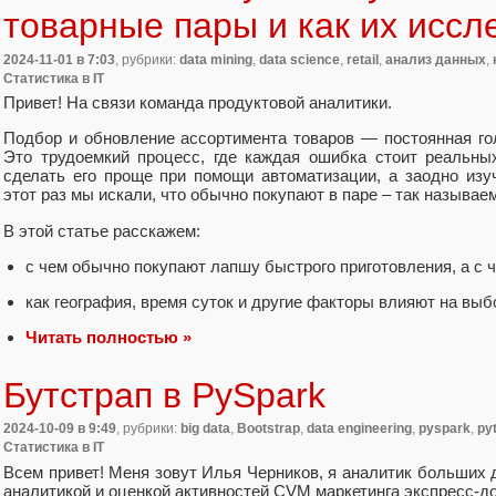
товарные пары и как их иссл
2024-11-01
в 7:03
, рубрики:
data mining
,
data science
,
retail
,
анализ данных
,
Статистика в IT
Привет! На связи команда продуктовой аналитики.
Подбор и обновление ассортимента товаров — постоянная го
Это трудоемкий процесс, где каждая ошибка стоит реальны
сделать его проще при помощи автоматизации, а заодно изу
этот раз мы искали, что обычно покупают в паре – так называ
В этой статье расскажем:
с чем обычно покупают лапшу быстрого приготовления, а с 
как география, время суток и другие факторы влияют на выб
Читать полностью »
Бутстрап в PySpark
2024-10-09
в 9:49
, рубрики:
big data
,
Bootstrap
,
data engineering
,
pyspark
,
py
Статистика в IT
Всем привет! Меня зовут Илья Черников, я аналитик больших 
аналитикой и оценкой активностей CVM маркетинга экспресс-до