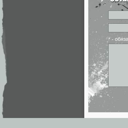
* - обя