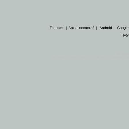
Главная
|
Архив новостей
|
Android
|
Google
Пуб
Все пра
Основными материалами сайта являются
архивные ко