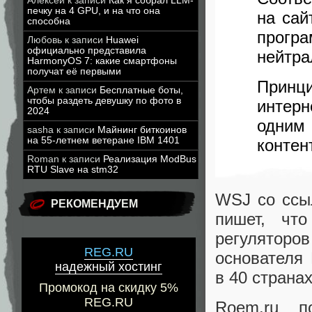
Алексей
к записи
Как я собрал LLM-
печку на 4 GPU, и на что она
на сай
способна
прог
Любовь
к записи
Huawei
официально представила
нейтра
HarmonyOS 7: какие смартфоны
получат её первыми
Принц
Артем
к записи
Бесплатные боты,
чтобы раздеть девушку по фото в
интер
2024
одним
sasha
к записи
Майнинг биткоинов
на 55-летнем ветеране IBM 1401
контен
Roman
к записи
Реализация ModBus
RTU Slave на stm32
WSJ со ссы
РЕКОМЕНДУЕМ
пишет
,
что
регуляторо
REG.RU
основателя
надежный хостинг
в 40 странах
Промокод на скидку 5%
REG.RU
Roem.ru 