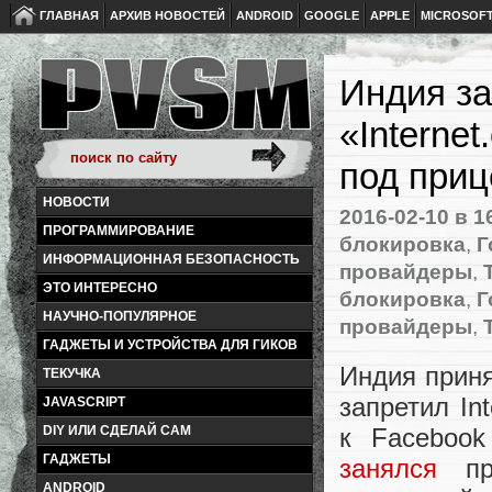
ГЛАВНАЯ
АРХИВ НОВОСТЕЙ
ANDROID
GOOGLE
APPLE
MICROSOF
Индия за
«Interne
под приц
НОВОСТИ
2016-02-10
в 1
ПРОГРАММИРОВАНИЕ
блокировка
,
Г
ИНФОРМАЦИОННАЯ БЕЗОПАСНОСТЬ
провайдеры
,
ЭТО ИНТЕРЕСНО
блокировка
,
Г
НАУЧНО-ПОПУЛЯРНОЕ
провайдеры
,
ГАДЖЕТЫ И УСТРОЙСТВА ДЛЯ ГИКОВ
Индия прин
ТЕКУЧКА
запретил In
JAVASCRIPT
к Facebook
DIY ИЛИ СДЕЛАЙ САМ
ГАДЖЕТЫ
занялся
про
ANDROID