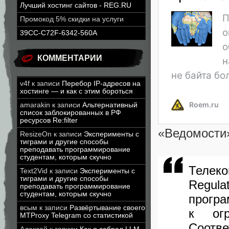
Лучший хостинг сайтов - REG.RU
Промокод 5% скидки на услуги
39CC-C72F-6342-560A
КОММЕНТАРИИ
v4f
к записи
Перебор IP-адресов на
хостинге — и как с этим бороться
amarakin
к записи
Альтернативный
список заблокированных в РФ
ресурсов Re:filter
«
Ведомост
ResizeOn
к записи
Эксперименты с
тиграми и другие способы
преподавать программирование
студентам, которым скучно
Телеко
Text2Vid
к записи
Эксперименты с
тиграми и другие способы
Regulat
преподавать программирование
студентам, которым скучно
прогр
всым
к записи
Развёртывание своего
к огр
MTProxy Telegram со статистикой
Соотв