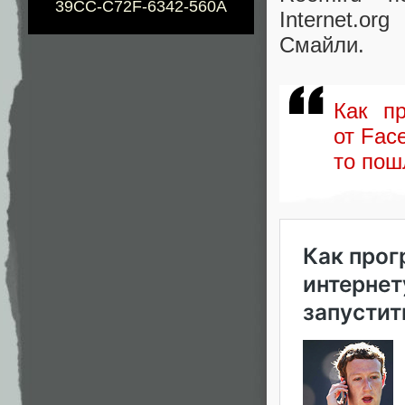
39CC-C72F-6342-560A
Internet.org
Смайли.
Как п
от Fac
то пош