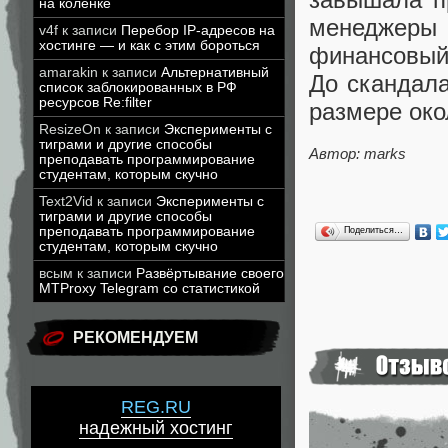
на коленке
менеджеры 
v4f
к записи
Перебор IP-адресов на
хостинге — и как с этим бороться
финансовый 
amarakin
к записи
Альтернативный
До скандал
список заблокированных в РФ
ресурсов Re:filter
размере око
ResizeOn
к записи
Эксперименты с
тиграми и другие способы
Автор: marks
преподавать программирование
студентам, которым скучно
Text2Vid
к записи
Эксперименты с
тиграми и другие способы
преподавать программирование
Поделиться…
студентам, которым скучно
всым
к записи
Развёртывание своего
MTProxy Telegram со статистикой
РЕКОМЕНДУЕМ
REG.RU
надежный хостинг