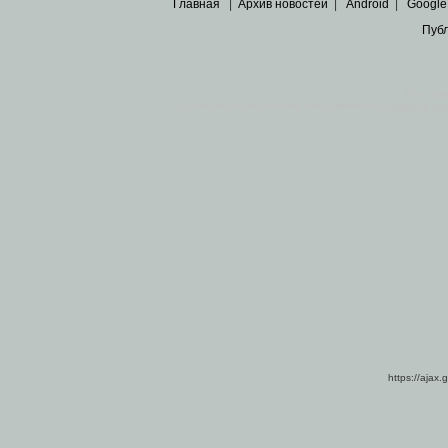
Главная
|
Архив новостей
|
Android
|
Google
Пуб
Все пра
Основными материалами сайта являются
архивные ко
https://ajax.