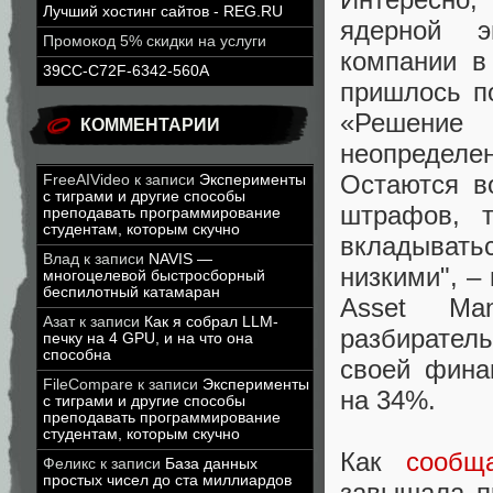
Лучший хостинг сайтов - REG.RU
ядерной э
Промокод 5% скидки на услуги
компании в
39CC-C72F-6342-560A
пришлось п
«Решение 
КОММЕНТАРИИ
неопределе
Остаются в
FreeAIVideo
к записи
Эксперименты
с тиграми и другие способы
штрафов, т
преподавать программирование
студентам, которым скучно
вкладывать
Влад
к записи
NAVIS —
низкими", –
многоцелевой быстросборный
беспилотный катамаран
Asset Ma
Азат
к записи
Как я собрал LLM-
разбирател
печку на 4 GPU, и на что она
способна
своей фина
FileCompare
к записи
Эксперименты
на 34%.
с тиграми и другие способы
преподавать программирование
студентам, которым скучно
Как
сообщ
Феликс
к записи
База данных
простых чисел до ста миллиардов
завышала п