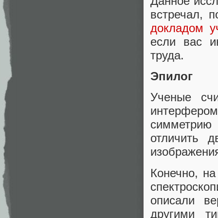
Данное иссл
встречал, 
докладом у
если вас и
труда.
Эпилог
Ученые сч
интерферо
симметрию 
отличить д
изображения
Конечно, на
спектроско
описали ве
другими т