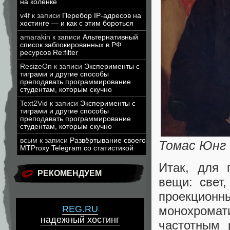
на коленке
v4f
к записи
Перебор IP-адресов на
хостинге — и как с этим бороться
amarakin
к записи
Альтернативный
список заблокированных в РФ
ресурсов Re:filter
ResizeOn
к записи
Эксперименты с
тиграми и другие способы
преподавать программирование
студентам, которым скучно
Text2Vid
к записи
Эксперименты с
тиграми и другие способы
преподавать программирование
студентам, которым скучно
всым
к записи
Развёртывание своего
Томас Юнг
MTProxy Telegram со статистикой
Итак, для 
РЕКОМЕНДУЕМ
вещи: свет
проекционн
REG.RU
монохрома
надежный хостинг
частотным 