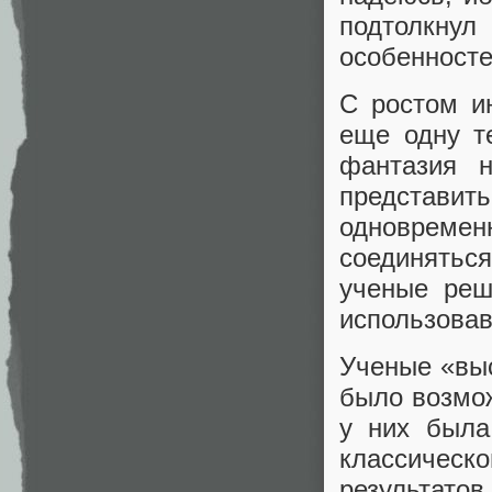
подтолкнул
особенносте
С ростом и
еще одну т
фантазия н
представи
одновременн
соединятьс
ученые реш
использовав
Ученые «выс
было возмож
у них была
классическ
результатов.