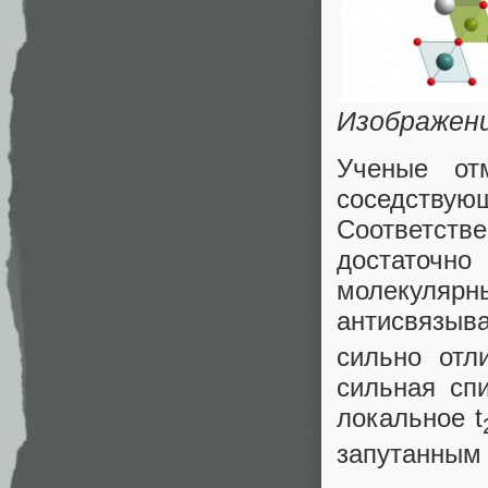
Изображен
Ученые от
соседству
Соответств
достаточно
молекуля
антисвязы
сильно отл
сильная спи
локальное t
запутанным 