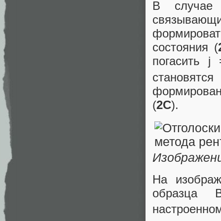
В случае 
связываю
формироват
состояния (
погасить j
становят
формирова
(
2С
).
Изображен
На изобра
образца 
настроенном