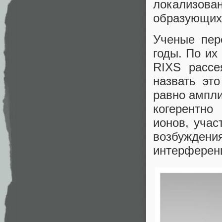
локализов
образующих
Ученые пер
годы. По их
RIXS рассе
назвать эт
равно ампли
когерентно
ионов, уча
возбужде
интерферен