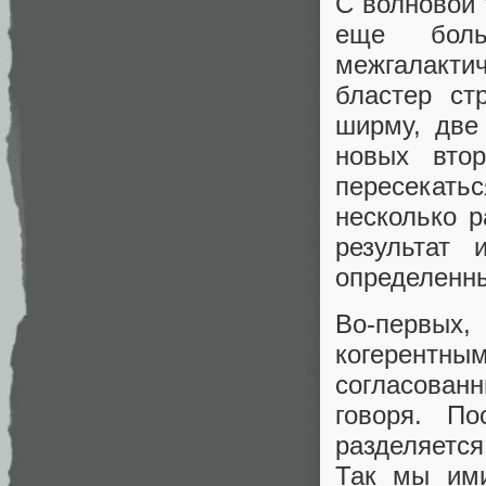
С волновой 
еще бол
межгалакти
бластер ст
ширму, две
новых вто
пересекать
несколько р
результат 
определенны
Во-первых,
когерентн
согласован
говоря. По
разделяетс
Так мы ими