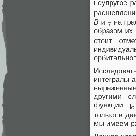
неупругое р
расщеплени
B
и ℽ на гра
образом их 
стоит отм
индивидуаль
орбитальног
Исследова
интегральн
выраженны
другими сл
функции q
c
только в да
мы имеем ра