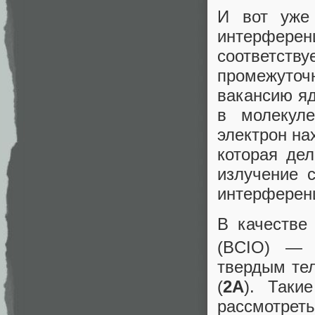
И вот уже
интерферен
соответству
промежуто
вакансию яд
в молекул
электрон на
которая де
излучение 
интерференц
В качестве
(BCIO) — и
твердым тел
(
2А
). Таки
рассмотрет