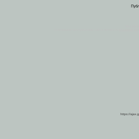
Пуб
Все пра
Основными материалами сайта являются
архивные ко
https://ajax.