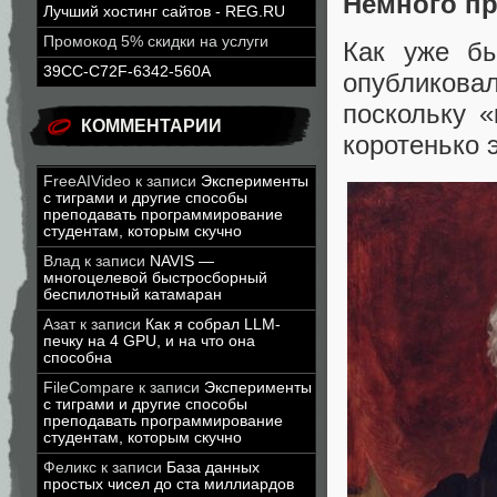
Немного п
Лучший хостинг сайтов - REG.RU
Промокод 5% скидки на услуги
Как уже бы
39CC-C72F-6342-560A
опубликова
поскольку «
КОММЕНТАРИИ
коротенько 
FreeAIVideo
к записи
Эксперименты
с тиграми и другие способы
преподавать программирование
студентам, которым скучно
Влад
к записи
NAVIS —
многоцелевой быстросборный
беспилотный катамаран
Азат
к записи
Как я собрал LLM-
печку на 4 GPU, и на что она
способна
FileCompare
к записи
Эксперименты
с тиграми и другие способы
преподавать программирование
студентам, которым скучно
Феликс
к записи
База данных
простых чисел до ста миллиардов