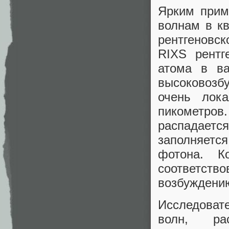
Ярким прим
волнам в кв
рентгеновск
RIXS рентг
атома в ва
высоковозб
очень лока
пикометров
распадаетс
заполняет
фотона. К
соответств
возбуждени
Исследоват
волн, ра