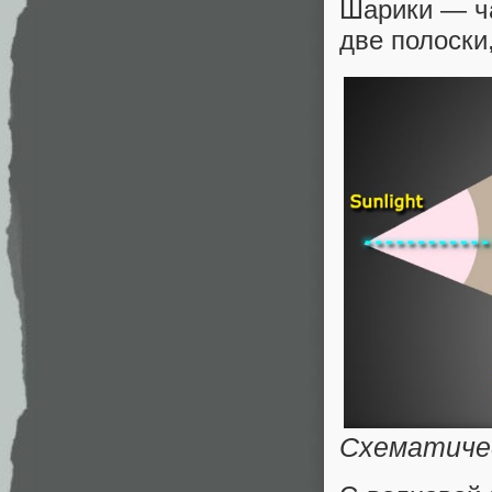
Шарики — ча
две полоски
Схематиче