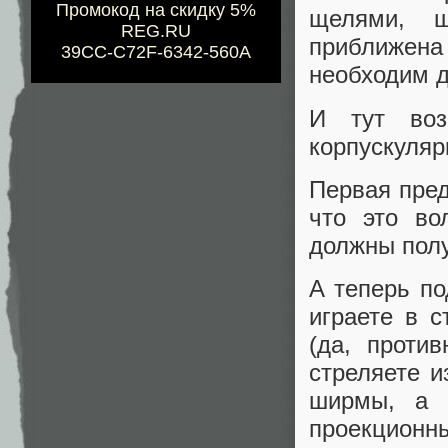
Промокод на скидку 5%
щелями, ш
REG.RU
приближена 
39CC-C72F-6342-560A
необходим д
И тут воз
корпускуляр
Первая пред
что это во
должны полу
А теперь по
играете в 
(да, проти
стреляете и
ширмы, а 
проекционны