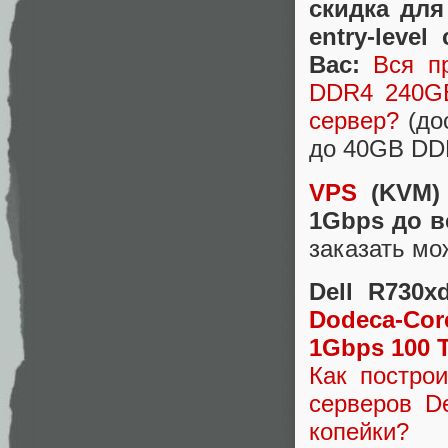
скидка для
entry-leve
Вас:
Вся п
DDR4 240GB
сервер?
(до
до 40GB DD
VPS
(KVM) 
1Gbps до в
заказать м
Dell R730
Dodeca-Co
1Gbps 100 Т
Как постро
серверов D
копейки?