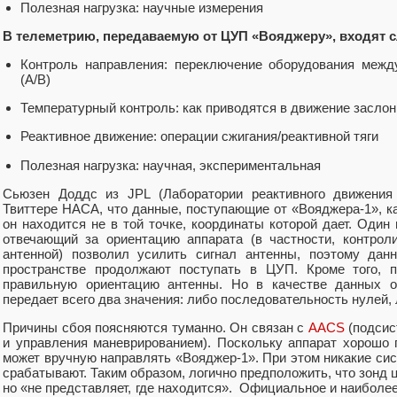
Полезная нагрузка: научные измерения
В телеметрию, передаваемую от ЦУП «Вояджеру», входят
Контроль направления: переключение оборудования меж
(A/B)
Температурный контроль: как приводятся в движение заслон
Реактивное движение: операции сжигания/реактивной тяги
Полезная нагрузка: научная, экспериментальная
Сьюзен Доддс из JPL (Лаборатории реактивного движени
Твиттере НАСА, что данные, поступающие от «Вояджера-1», 
он находится не в той точке, координаты которой дает. Один
отвечающий за ориентацию аппарата (в частности, контро
антенной) позволил усилить сигнал антенны, поэтому дан
пространстве продолжают поступать в ЦУП. Кроме того, п
правильную ориентацию антенны. Но в качестве данных о
передает всего два значения: либо последовательность нулей
Причины сбоя поясняются туманно. Он связан с
AACS
(подсис
и управления маневрированием). Поскольку аппарат хорошо
может вручную направлять «Вояджер-1». При этом никакие си
срабатывают. Таким образом, логично предположить, что зонд ц
но «не представляет, где находится». Официальное и наиболе