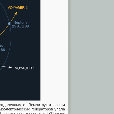
 отдаленным от Земли рукотворным
моэлектрических генераторов упала
1» полностью отказали, и ЦУП вновь