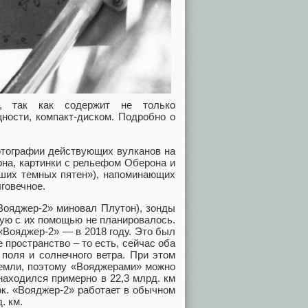
н, так как содержит не только
ности, компакт-диском. Подробно о
тографии действующих вулканов на
рна, картинки с рельефом Оберона и
ьших темных пятен»), напоминающих
говечное.
«Вояджер-2» миновал Плутон), зонды
ую с их помощью не планировалось.
«Вояджер-2» — в 2018 году. Это был
 пространство – то есть, сейчас оба
поля и солнечного ветра. При этом
Земли, поэтому «Вояджерами» можно
находился примерно в 22,3 млрд. км
ок. «Вояджер-2» работает в обычном
. км.