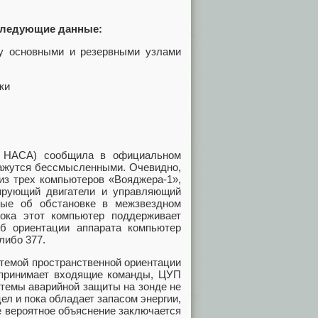
 следующие данные:
ду основными и резервными узлами
ки
я НАСА) сообщила в официальном
кажутся бессмысленными. Очевидно,
 из трех компьютеров «Вояджера-1»,
лирующий двигатели и управляющий
ные об обстановке в межзвездном
ока этот компьютер поддерживает
б ориентации аппарата компьютер
, либо 377.
темой пространственной ориентации
 принимает входящие команды, ЦУП
стемы аварийной защиты на зонде не
ел и пока обладает запасом энергии,
е вероятное объяснение заключается