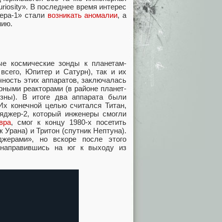
riosity». В последнее время интерес
жера-1» стали
возникать аномалии
, а
нию.
е космические зонды к планетам-
всего, Юпитер и Сатурн), так и их
чность этих аппаратов, заключалась
рными реакторами (в районе планет-
зны). В итоге два аппарата были
Их конечной целью считался Титан,
ояджер-2, который инженеры смогли
вра
, смог к концу 1980-х посетить
к Урана) и Тритон (спутник Нептуна).
жерами», но вскоре после этого
 направившись на юг к выходу из