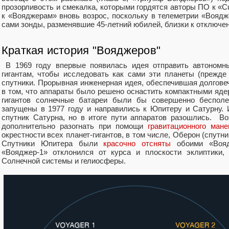
прозорливость и смекалка, которыми гордятся авторы ПО к «Cu
к «Вояджерам» вновь возрос, поскольку в телеметрии «Вояд
сами зонды, разменявшие 45-летний юбилей, близки к отключе
Краткая история "Вояджеров"
В 1969 году впервые появилась идея отправить автономны
гигантам, чтобы исследовать как сами эти планеты (прежде 
спутники. Прорывная инженерная идея, обеспечившая долгове
в том, что аппараты было решено оснастить компактными яде
гигантов солнечные батареи были бы совершенно бесполе
запущены в 1977 году и направились к Юпитеру и Сатурну. 
спутник Сатурна, но в итоге пути аппаратов разошлись. В
дополнительно разогнать при помощи
гравитационного мане
окрестности всех планет-гигантов, в том числе, Оберон (спутни
Спутники Юпитера были
красочно
отсняты
обоими «Вояд
«Вояджер-1» отклонился от курса и плоскости эклиптики,
Солнечной системы и гелиосферы.