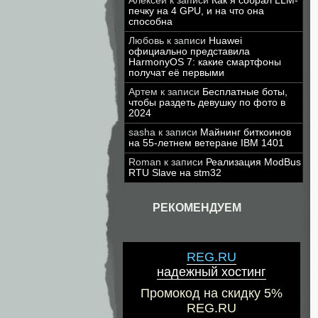
Алексей
к записи
Как я собрал LLM-
печку на 4 GPU, и на что она
способна
Любовь
к записи
Huawei
официально представила
HarmonyOS 7: какие смартфоны
получат её первыми
Артем
к записи
Бесплатные боты,
чтобы раздеть девушку по фото в
2024
sasha
к записи
Майнинг биткоинов
на 55-летнем ветеране IBM 1401
Roman
к записи
Реализация ModBus
RTU Slave на stm32
РЕКОМЕНДУЕМ
REG.RU
надежный хостинг
Промокод на скидку 5%
REG.RU