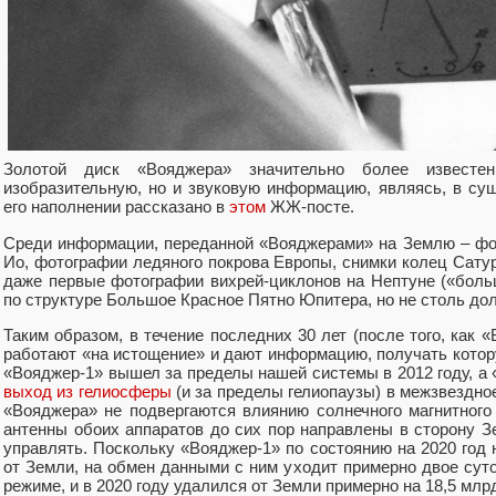
Золотой диск «Вояджера» значительно более известе
изобразительную, но и звуковую информацию, являясь, в сущ
его наполнении рассказано в
этом
ЖЖ-посте.
Среди информации, переданной «Вояджерами» на Землю – фо
Ио, фотографии ледяного покрова Европы, снимки колец Сату
даже первые фотографии вихрей-циклонов на Нептуне («бол
по структуре Большое Красное Пятно Юпитера, но не столь дол
Таким образом, в течение последних 30 лет (после того, как 
работают «на истощение» и дают информацию, получать котор
«Вояджер-1» вышел за пределы нашей системы в 2012 году, а 
выход из гелиосферы
(и за пределы гелиопаузы) в межзвездное
«Вояджера» не подвергаются влиянию солнечного магнитного 
антенны обоих аппаратов до сих пор направлены в сторону 
управлять. Поскольку «Вояджер-1» по состоянию на 2020 год 
от Земли, на обмен данными с ним уходит примерно двое сут
режиме, и в 2020 году удалился от Земли примерно на 18,5 млрд