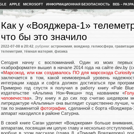
GLE
APPLE
MICROSOFT
ИНФОРМАЦИОННАЯ БЕЗОПАСНОСТЬ
ВЕБ – РАЗР
Как у «Вояджера-1» телемет
что бы это значило
2022-07-08
в 20:42
, рубрики:
астрономия
,
вояджер
,
гелиосфера
,
гравитаци
телеметрия
,
тёмная материя
,
физика
Сегодня начну с воспоминаний. Один из моих первых 
«хаброформате» вышел в начале 2014 года на сайте dev.by (
«
Марсокод, или как создавалось ПО для марсохода Curiosity
заключается в том, какой неимоверный уровень надежност
интеграции харда и софта должен достигаться при програм
Примерно год спустя я получил в работу книгу «Pale Blu
издательстве «Альпина Нон-Фикшн» под названием «
Гол
человечества
». Эту книгу я до сих пор считаю шедевром мо
литредактуре «Альпины» она выглядит существенно лучше, че
так по знаменитой
фотографии
, сделанной с борта «Вояджера-
аппарат находился в районе Сатурна.
В своей книге Саган уделяет «Вояджерам» больше внимания
аппаратам, посвящая им целую главу и несколько отступлений,
вообще в этом рассказе (глава 8, «Триумф Вояджеров») по