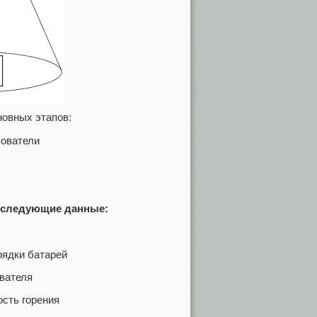
новных этапов:
зователи
т следующие данные:
рядки батарей
евателя
ость горения