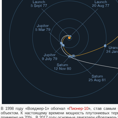
В 1998 году «Вояджер-1» обогнал «
Пионер-10
», став самым
объектом. К настоящему времени мощность плутониевых тер
примерно на 70%. В 2017 году основные двигатели «Вояджера-