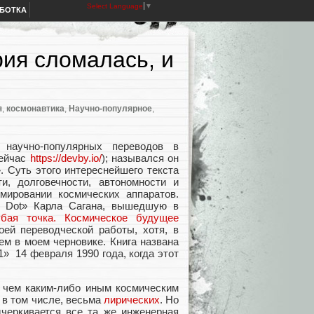
Select Language
▼
АБОТКА
рия сломалась, и
я
,
космонавтика
,
Научно-популярное
,
научно-популярных переводов в
сейчас
https://devby.io/
); назывался он
». Суть этого интереснейшего текста
и, долговечности, автономности и
мировании космических аппаратов.
e Dot» Карла Сагана, вышедшую в
убая точка. Космическое будущее
ей переводческой работы, хотя, в
м в моем черновике. Книга названа
1» 14 февраля 1990 года, когда этот
, чем каким-либо иным космическим
 в том числе, весьма
лирических
. Но
дчеркивается все та же инженерная