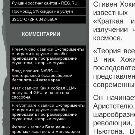
Стивен Хоки
Лучший хостинг сайтов - REG.RU
известных 
Промокод 5% скидки на услуги
«Краткая 
39CC-C72F-6342-560A
излучении 
КОММЕНТАРИИ
космосе.
«Теория все
FreeAIVideo
к записи
Эксперименты
с тиграми и другие способы
В них Хок
преподавать программирование
студентам, которым скучно
последоват
Влад
к записи
NAVIS —
представле
многоцелевой быстросборный
беспилотный катамаран
современных
Азат
к записи
Как я собрал LLM-
печку на 4 GPU, и на что она
Он начинае
способна
Аристотел
FileCompare
к записи
Эксперименты
с тиграми и другие способы
шарообраз
преподавать программирование
студентам, которым скучно
революции,
Феликс
к записи
База данных
Ньютона. В
простых чисел до ста миллиардов