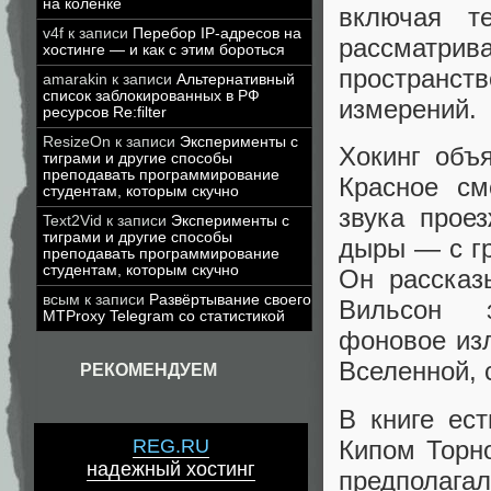
на коленке
включая т
v4f
к записи
Перебор IP-адресов на
рассматрив
хостинге — и как с этим бороться
пространс
amarakin
к записи
Альтернативный
список заблокированных в РФ
измерений.
ресурсов Re:filter
ResizeOn
к записи
Эксперименты с
Хокинг объ
тиграми и другие способы
преподавать программирование
Красное см
студентам, которым скучно
звука прое
Text2Vid
к записи
Эксперименты с
тиграми и другие способы
дыры — с гр
преподавать программирование
студентам, которым скучно
Он рассказ
всым
к записи
Развёртывание своего
Вильсон з
MTProxy Telegram со статистикой
фоновое из
Вселенной, 
РЕКОМЕНДУЕМ
В книге ес
Кипом Торн
REG.RU
надежный хостинг
предполагал