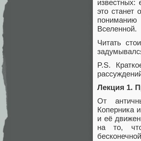
известных: 
это станет 
пониманию
Вселенной.
Читать сто
задумывался
P.S. Кратк
рассуждений
Лекция 1. 
От античн
Коперника 
и её движен
на то, чт
бесконечной