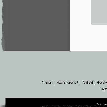
Главная
|
Архив новостей
|
Android
|
Google
Пуб
Все пра
Основными материалами сайта являются
архивные ко