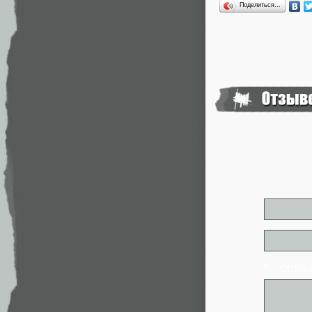
Поделиться…
* - обя