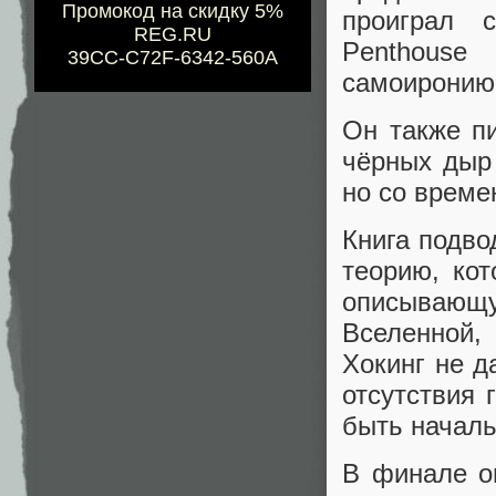
Промокод на скидку 5%
проиграл 
REG.RU
Penthouse
39CC-C72F-6342-560A
самоиронию 
Он также пи
чёрных дыр 
но со време
Книга подво
теорию, ко
описывающу
Вселенной,
Хокинг не д
отсутствия 
быть началь
В финале о