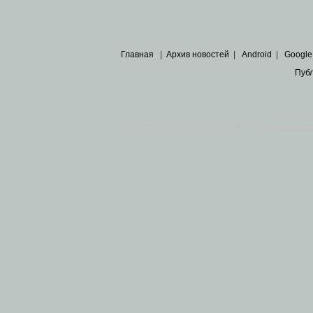
Главная
|
Архив новостей
|
Android
|
Google
Пуб
Все пра
Основными материалами сайта являются
архивные ко