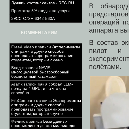
Лучший хостинг сайтов - REG.RU
В обнарод
Промокод 5% скидки на услуги
предстарто
39CC-C72F-6342-560A
операций п
аппарата вы
КОММЕНТАРИИ
В состав э
FreeAIVideo
к записи
Эксперименты
пилот и с
с тиграми и другие способы
преподавать программирование
эксперимен
студентам, которым скучно
полётами.
Влад
к записи
NAVIS —
многоцелевой быстросборный
беспилотный катамаран
Азат
к записи
Как я собрал LLM-
печку на 4 GPU, и на что она
способна
FileCompare
к записи
Эксперименты
с тиграми и другие способы
преподавать программирование
студентам, которым скучно
Феликс
к записи
База данных
простых чисел до ста миллиардов