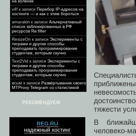
на коленке
v4f
к записи
Перебор IP-адресов на
хостинге — и как с этим бороться
amarakin
к записи
Альтернативный
список заблокированных в РФ
ресурсов Re:filter
ResizeOn
к записи
Эксперименты с
тиграми и другие способы
преподавать программирование
студентам, которым скучно
Text2Vid
к записи
Эксперименты с
тиграми и другие способы
преподавать программирование
Специалис
студентам, которым скучно
приближен
всым
к записи
Развёртывание своего
MTProxy Telegram со статистикой
невесомост
достоинство
РЕКОМЕНДУЕМ
тяжести усл
В ближайш
REG.RU
человеко-
надежный хостинг