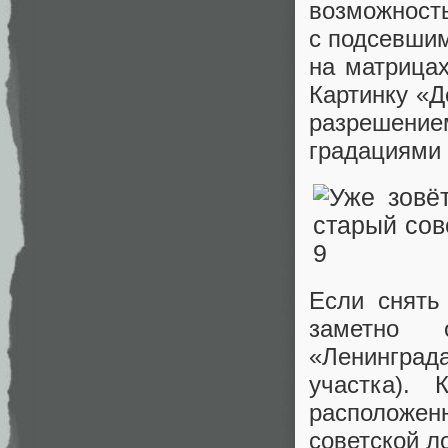
возможность
с подсевшим
на матрицах
Картинку «Д
разрешени
градациями 
Если снять
заметно 
«Ленинграда
участка). 
расположен
советской л