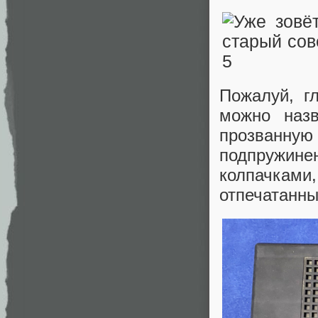
Пожалуй, г
можно назв
прозванн
подпружин
колпачка
отпечатанн