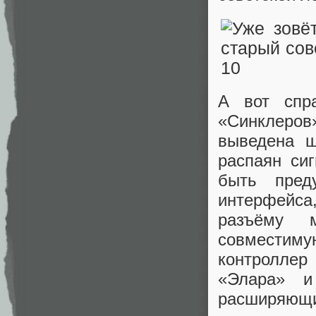
А вот спр
«Синклеров
выведена 
распаян си
быть пред
интерфейса
разъёму 
совместим
контроллер
«Элара» и
расширяющи