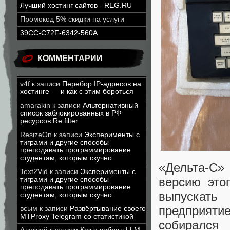
Лучший хостинг сайтов - REG.RU
Промокод 5% скидки на услуги
39CC-C72F-6342-560A
КОММЕНТАРИИ
v4f
к записи
Перебор IP-адресов на
хостинге — и как с этим бороться
amarakin
к записи
Альтернативный
список заблокированных в РФ
ресурсов Re:filter
ResizeOn
к записи
Эксперименты с
тиграми и другие способы
преподавать программирование
студентам, которым скучно
«Дельта-С»
Text2Vid
к записи
Эксперименты с
версию это
тиграми и другие способы
преподавать программирование
выпускать
студентам, которым скучно
предприят
всым
к записи
Развёртывание своего
MTProxy Telegram со статистикой
собирался