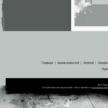
Главная
|
Архив новостей
|
Android
|
Google
Пуб
Все пра
Основными материалами сайта являются
архивные ко