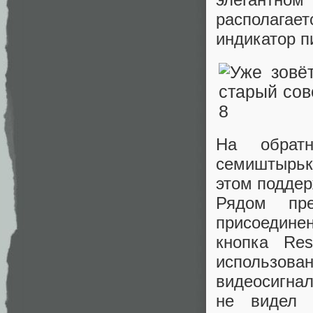
располага
индикатор п
На обрат
семиштырьк
этом поддерж
Рядом пре
присоедине
кнопка Res
использов
видеосигнал
не видел 