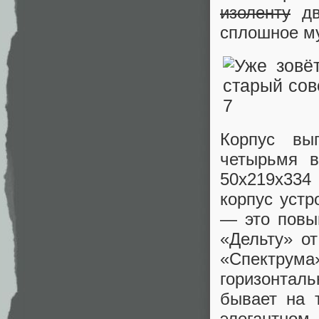
изоленту
дв
сплошное м
Корпус вы
четырьмя в
50х219х334 
корпус устр
— это повы
«Дельту» от
«Спектру
горизонталь
бывает на 
элегантн