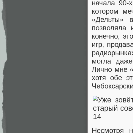
начала 90-
котором ме
«Дельты» в
позволяла 
конечно, эт
игр, продав
радиорынках
могла даже
Лично мне 
хотя обе э
Чебоксарски
Несмотря н