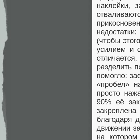
наклейки, 
отваливаю
прикоснов
недостатки:
(чтобы этог
усилием и с
отличается
разделить п
помогло: за
«пробел» н
просто нажа
90% её зак
закреплен
благодаря 
движении за
на которо