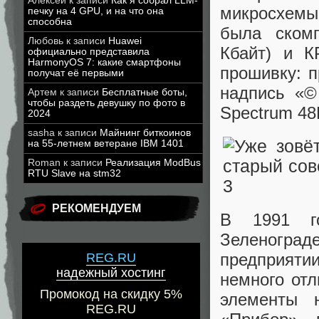
Алексей
к записи
Как я собрал LLM-
микросхемы
печку на 4 GPU, и на что она
способна
была ском
Любовь
к записи
Huawei
Кбайт) и К
официально представила
HarmonyOS 7: какие смартфоны
прошивку: 
получат её первыми
надпись «©
Артем
к записи
Бесплатные боты,
чтобы раздеть девушку по фото в
Spectrum 48K
2024
sasha
к записи
Майнинг биткоинов
на 55-летнем ветеране IBM 1401
Roman
к записи
Реализация ModBus
RTU Slave на stm32
РЕКОМЕНДУЕМ
В 1991 го
Зеленогра
предприяти
REG.RU
надежный хостинг
немного отл
Промокод на скидку 5%
элементы 
REG.RU