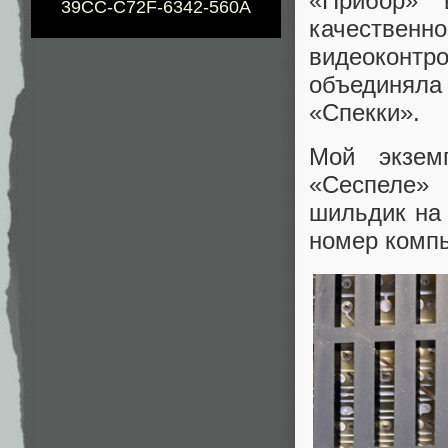
«Прибор» 
39CC-C72F-6342-560A
качествен
видеоконт
объединяла 
«Спекки».
Мой экзем
«Сеспеле» 
шильдик на
номер компь