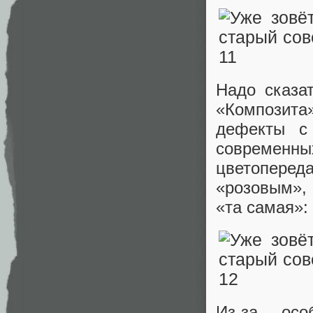
Надо сказа
«Композит
дефекты с 
современны
цветопере
«розовым», 
«та самая»:
Из-за осо