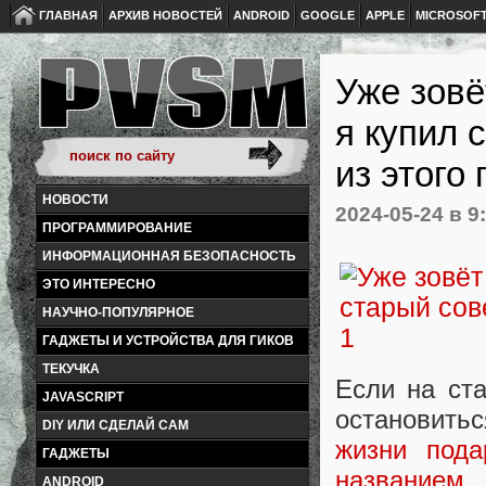
ГЛАВНАЯ
АРХИВ НОВОСТЕЙ
ANDROID
GOOGLE
APPLE
MICROSOF
Уже зовё
я купил 
из этого
НОВОСТИ
2024-05-24
в 9
ПРОГРАММИРОВАНИЕ
ИНФОРМАЦИОННАЯ БЕЗОПАСНОСТЬ
ЭТО ИНТЕРЕСНО
НАУЧНО-ПОПУЛЯРНОЕ
ГАДЖЕТЫ И УСТРОЙСТВА ДЛЯ ГИКОВ
ТЕКУЧКА
Если на ст
JAVASCRIPT
остановить
DIY ИЛИ СДЕЛАЙ САМ
жизни под
ГАДЖЕТЫ
названием 
ANDROID