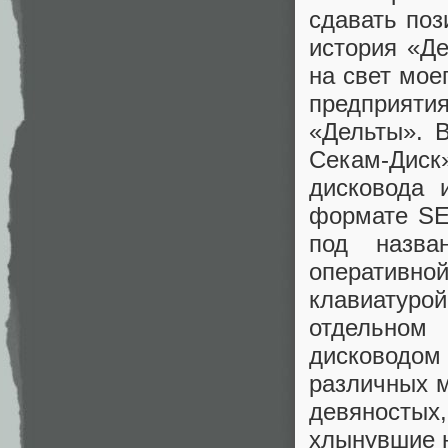
сдавать поз
история «Де
на свет мое
предприяти
«Дельты». В
Секам-Диск
дисковода 
формате SE
под назва
оперативно
клавиатур
отдельно
дисководом 
различных 
девяносты
хлынувшие н