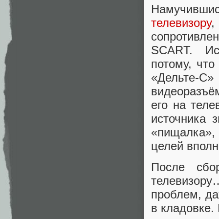
Намучивши
телевизору
сопротивле
SCART. Ис
потому, чт
«Дельте-С»
видеоразъё
его на теле
источника з
«пищалка»,
целей вполн
После сбо
телевизор
проблем, да
в кладовке.