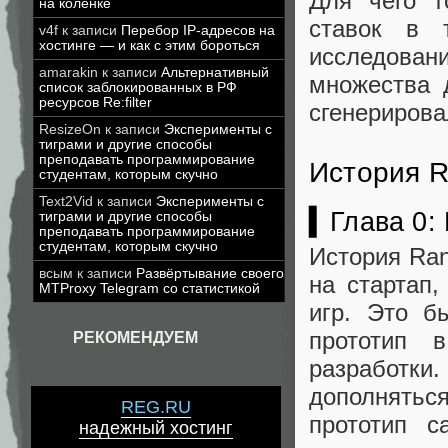
Для чего т
на коленке
ставок в т
v4f
к записи
Перебор IP-адресов на
хостинге — и как с этим бороться
исследова
amarakin
к записи
Альтернативный
множества 
список заблокированных в РФ
ресурсов Re:filter
сгенерирова
ResizeOn
к записи
Эксперименты с
тиграми и другие способы
преподавать программирование
История R
студентам, которым скучно
Text2Vid
к записи
Эксперименты с
▍Глава 0: 
тиграми и другие способы
преподавать программирование
студентам, которым скучно
История Ran
всым
к записи
Развёртывание своего
на стартап
MTProxy Telegram со статистикой
игр. Это б
прототип 
РЕКОМЕНДУЕМ
разработки
дополнять
REG.RU
прототип с
надежный хостинг