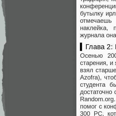
конференц
бутылку ирл
отмечаешь 
наклейка, 
журнала она
▍Глава 2: 
Осенью 200
старения, и
взял старше
Azofra), чт
студента б
достаточно 
Random.org.
помог с кон
300 PC, ко