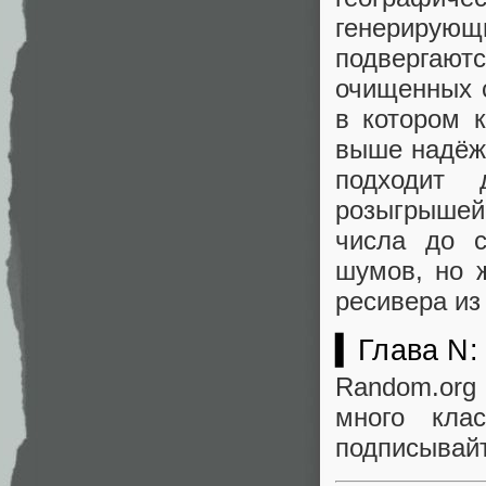
генерирую
подвергаютс
очищенных 
в котором к
выше надёжн
подходит 
розыгрышей
числа до с
шумов, но 
ресивера из 
▍Глава N:
Random.org 
много кла
подписывайт