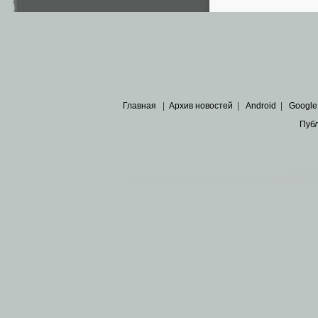
Главная
|
Архив новостей
|
Android
|
Google
Пуб
Все пра
Основными материалами сайта являются
архивные ко