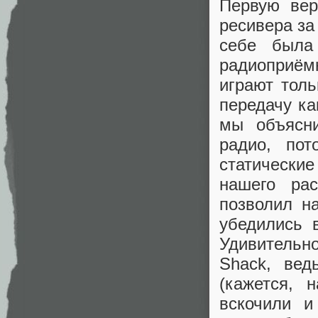
Первую вер
ресивера за
себе была
радиоприём
играют толь
передачу ка
мы объясн
радио, по
статически
нашего ра
позволил н
убедились 
Удивительно
Shack, вед
(кажется, 
вскочили и