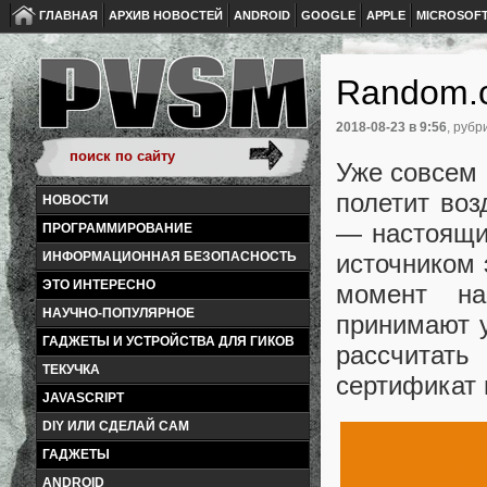
ГЛАВНАЯ
АРХИВ НОВОСТЕЙ
ANDROID
GOOGLE
APPLE
MICROSOF
Random.o
2018-08-23
в 9:56
, рубр
Уже совсем 
полетит во
НОВОСТИ
— настоящий
ПРОГРАММИРОВАНИЕ
источником 
ИНФОРМАЦИОННАЯ БЕЗОПАСНОСТЬ
ЭТО ИНТЕРЕСНО
момент на
НАУЧНО-ПОПУЛЯРНОЕ
принимают у
ГАДЖЕТЫ И УСТРОЙСТВА ДЛЯ ГИКОВ
рассчитат
ТЕКУЧКА
сертификат 
JAVASCRIPT
DIY ИЛИ СДЕЛАЙ САМ
ГАДЖЕТЫ
ANDROID