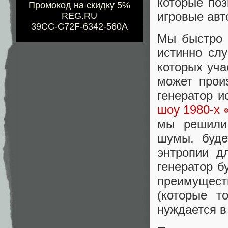
которые поз
Промокод на скидку 5%
игровые авт
REG.RU
39CC-C72F-6342-560A
Мы быстро 
истинно сл
которых уча
может прои
генератор и
шоу 1980-х 
мы решили,
шумы, буде
энтропии д
генератор б
преимущест
(которые т
нуждается в