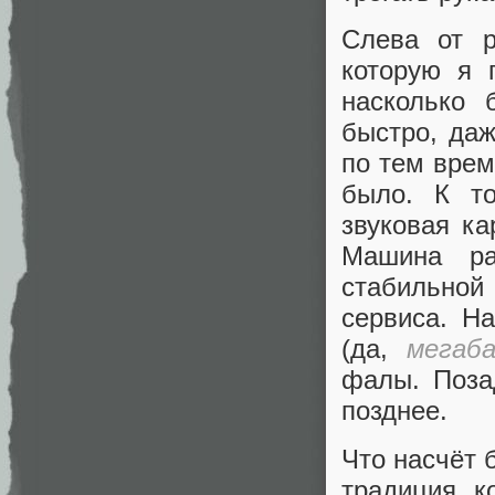
Слева от р
которую я 
насколько 
быстро, даж
по тем врем
было. К т
звуковая ка
Машина ра
стабильной
сервиса. Н
(да,
мегаб
фалы. Поза
позднее.
Что насчёт 
традиция, к