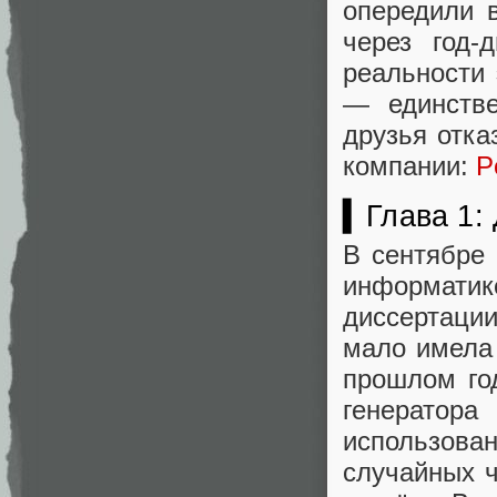
опередили 
через год-
реальности 
— единстве
друзья отка
компании:
P
▍Глава 1: 
В сентябре 
информат
диссертаци
мало имела
прошлом го
генерато
использов
случайных ч