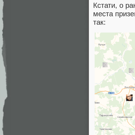
Кстати, о р
места призе
так: