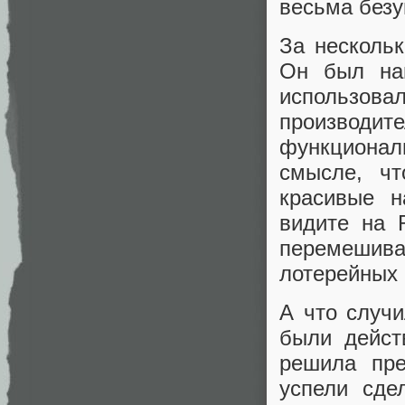
весьма безу
За несколь
Он был на
использова
производ
функционал
смысле, чт
красивые н
видите на 
перемешива
лотерейных 
А что случ
были дейст
решила пре
успели сде