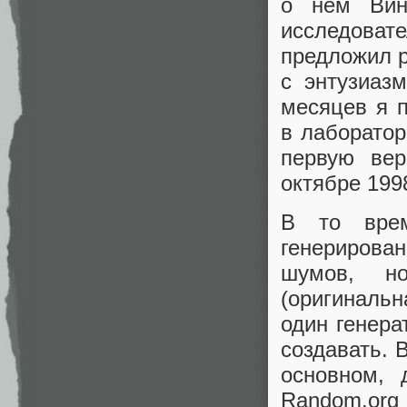
о нём Винн
исследоват
предложил р
с энтузиаз
месяцев я 
в лаборатор
первую вер
октябре 1998
В то вре
генерирова
шумов, н
(оригинальн
один генера
создавать. 
основном, 
Random.org 