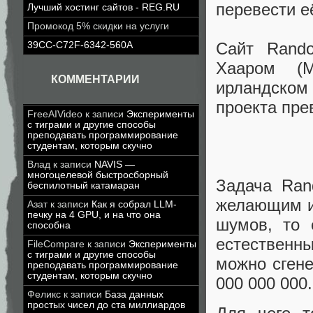
перевести е
Лучший хостинг сайтов - REG.RU
Промокод 5% скидки на услуги
Сайт Rand
39CC-C72F-6342-560A
Хааром (M
КОММЕНТАРИИ
ирландском 
проекта пре
FreeAIVideo
к записи
Эксперименты
с тиграми и другие способы
преподавать программирование
студентам, которым скучно
Влад
к записи
NAVIS —
многоцелевой быстросборный
Задача Ran
беспилотный катамаран
желающим и
Азат
к записи
Как я собрал LLM-
печку на 4 GPU, и на что она
шумов, то 
способна
естественн
FileCompare
к записи
Эксперименты
с тиграми и другие способы
можно сгене
преподавать программирование
студентам, которым скучно
000 000 000.
Феликс
к записи
База данных
простых чисел до ста миллиардов