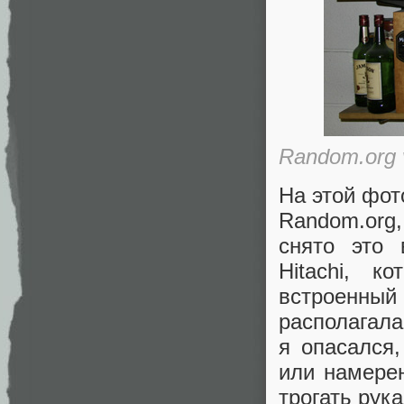
Random.org 
На этой фот
Random.org,
снято это 
Hitachi, к
встроенный
располагала
я опасался,
или намерен
трогать рук