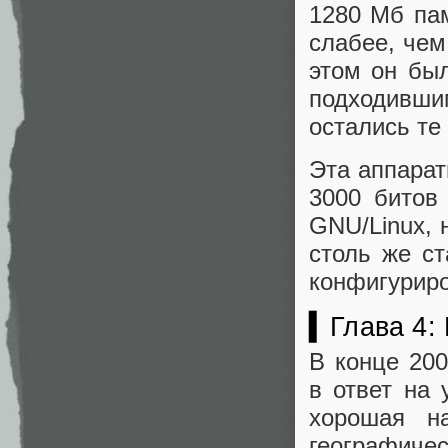
1280 Мб пам
слабее, чем 
этом он бы
подходивши
остались те
Эта аппарат
3000 битов
GNU/Linux, н
столь же ст
конфигурир
▍Глава 4: 
В конце 200
в ответ на 
хорошая на
географич