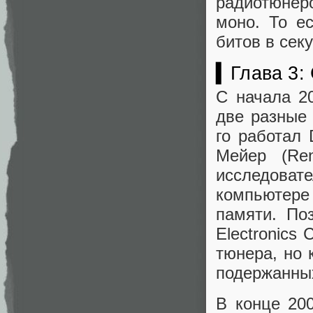
радиотюнер
моно. То е
битов в секу
▍Глава 3: 
С начала 20
две разные
го работал 
Мейер (Re
исследоват
компьютере
памяти. По
Electronics
тюнера, но 
подержанных
В конце 200