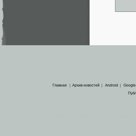
Главная
|
Архив новостей
|
Android
|
Google
Пуб
Все пра
Основными материалами сайта являются
архивные ко