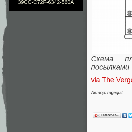
39CC-C72F-6342-560A
Схема пл
посылками
via The Verg
Автор: ragequit
Поделиться…