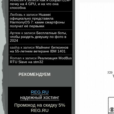
Алексей
к записи
Как я собрал LLM-
печку на 4 GPU, и на что она
способна
Любовь
к записи
Huawei
официально представила
HarmonyOS 7: какие смартфоны
получат её первыми
Артем
к записи
Бесплатные боты,
чтобы раздеть девушку по фото в
2024
sasha
к записи
Майнинг биткоинов
на 55-летнем ветеране IBM 1401
Roman
к записи
Реализация ModBus
RTU Slave на stm32
РЕКОМЕНДУЕМ
REG.RU
надежный хостинг
Промокод на скидку 5%
REG.RU