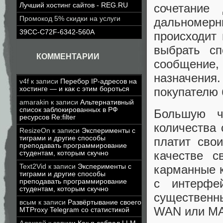
Лучший хостинг сайтов - REG.RU
сочетание
Промокод 5% скидки на услуги
дальномерны
39CC-C72F-6342-560A
происходит 
выбрать сп
КОММЕНТАРИИ
сообщение,
назначения
v4f
к записи
Перебор IP-адресов на
хостинге — и как с этим бороться
покупателю 
amarakin
к записи
Альтернативный
список заблокированных в РФ
Большую ч
ресурсов Re:filter
количества 
ResizeOn
к записи
Эксперименты с
тиграми и другие способы
платит сво
преподавать программирование
качестве с
студентам, которым скучно
карманные 
Text2Vid
к записи
Эксперименты с
тиграми и другие способы
с интерфе
преподавать программирование
студентам, которым скучно
существенн
всым
к записи
Развёртывание своего
WAN или MA
MTProxy Telegram со статистикой