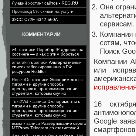
Лучший хостинг сайтов - REG.RU
Она огран
Промокод 5% скидки на услуги
альтернат
39CC-C72F-6342-560A
сервисам.
Компания 
КОММЕНТАРИИ
сетям, чт
Поиск Goo
v4f
к записи
Перебор IP-адресов на
хостинге — и как с этим бороться
Компании A
amarakin
к записи
Альтернативный
список заблокированных в РФ
или испра
ресурсов Re:filter
американ
ResizeOn
к записи
Эксперименты с
тиграми и другие способы
исправления
преподавать программирование
студентам, которым скучно
Text2Vid
к записи
Эксперименты с
16 октябр
тиграми и другие способы
преподавать программирование
антимоноп
студентам, которым скучно
Google заяв
всым
к записи
Развёртывание своего
смартфонов
MTProxy Telegram со статистикой