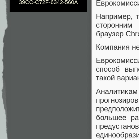
Еврокомисс
39CC-C72F-6342-560A
Например, т
сторонним
браузер Chr
Компания не
Еврокомисс
способ вып
такой вариан
Аналитика
прогнозиро
предположи
большее ра
предустано
единообрази