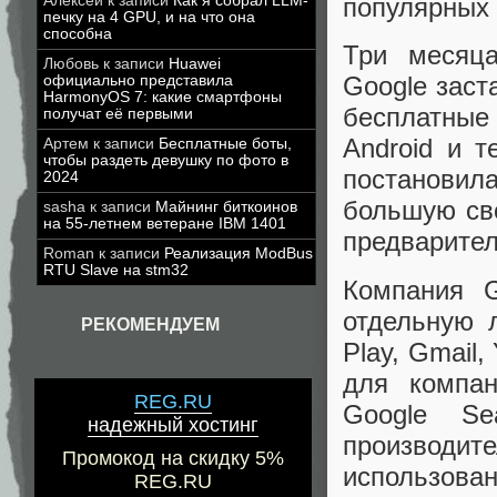
Алексей
к записи
Как я собрал LLM-
популярных 
печку на 4 GPU, и на что она
способна
Три месяца
Любовь
к записи
Huawei
Google заст
официально представила
HarmonyOS 7: какие смартфоны
бесплатные
получат её первыми
Android и 
Артем
к записи
Бесплатные боты,
чтобы раздеть девушку по фото в
постанови
2024
большую сво
sasha
к записи
Майнинг биткоинов
на 55-летнем ветеране IBM 1401
предварител
Roman
к записи
Реализация ModBus
RTU Slave на stm32
Компания G
отдельную 
РЕКОМЕНДУЕМ
Play, Gmail
для компан
REG.RU
Google Se
надежный хостинг
производи
Промокод на скидку 5%
использова
REG.RU