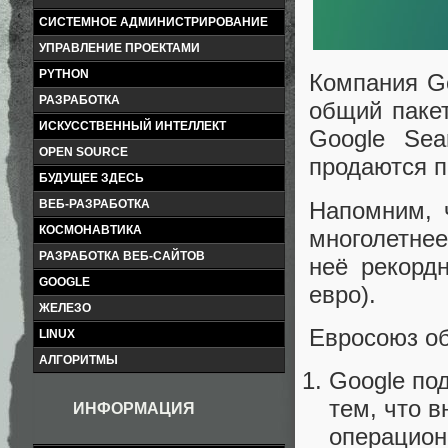
СИСТЕМНОЕ АДМИНИСТРИРОВАНИЕ
УПРАВЛЕНИЕ ПРОЕКТАМИ
PYTHON
Компания G
РАЗРАБОТКА
общий пакет
ИСКУССТВЕННЫЙ ИНТЕЛЛЕКТ
Google Sea
OPEN SOURCE
продаются п
БУДУЩЕЕ ЗДЕСЬ
Напомним, 
ВЕБ-РАЗРАБОТКА
КОСМОНАВТИКА
многолетне
РАЗРАБОТКА ВЕБ-САЙТОВ
неё рекорд
GOOGLE
евро).
ЖЕЛЕЗО
Евросоюз об
LINUX
АЛГОРИТМЫ
Google по
тем, что в
ИНФОРМАЦИЯ
операцион