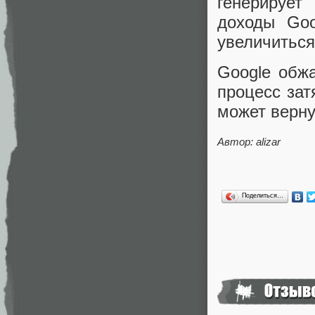
генерирует
доходы Goo
увеличиться
Google обж
процесс зат
может верну
Автор: alizar
Поделиться…