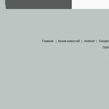
Главная
|
Архив новостей
|
Android
|
Google
Пуб
Все пра
Основными материалами сайта являются
архивные ко