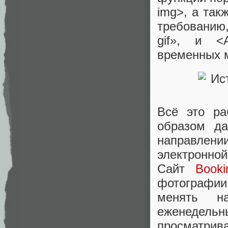
img>, а так
требованию
gif», и <
временных м
Всё это ра
образом да
направлени
электронно
Сайт
Booki
фотографи
менять н
еженедель
просматрив