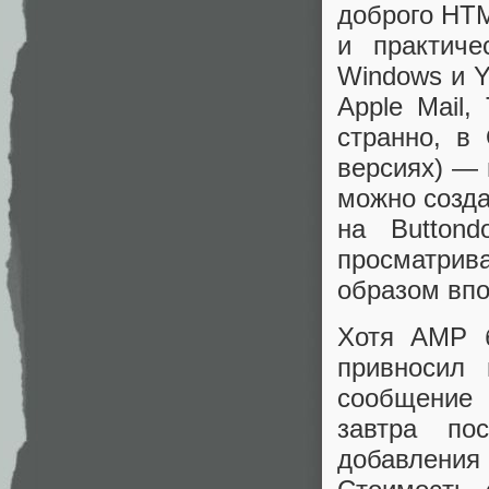
доброго HT
и практиче
Windows и Y
Apple Mail,
странно, в
версиях) — 
можно созда
на Button
просматрив
образом впо
Хотя AMP б
привносил
сообщение 
завтра по
добавления