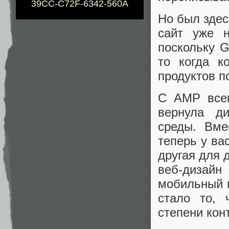
39CC-C72F-6342-560A
Но был здес
сайт уже н
поскольку 
то когда к
продуктов п
С AMP всег
вернула д
среды. Вме
теперь у ва
другая для 
веб-дизайн
мобильный 
стало то,
степени кон