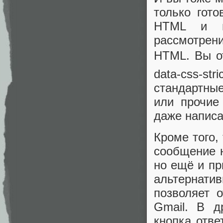
только гот
HTML и п
рассмотрен
HTML. Вы от
data-css-st
стандартны
или прочие
даже написа
Кроме того,
сообщение н
но ещё и п
альтернатив
позволяет 
Gmail. В д
кнопка отве