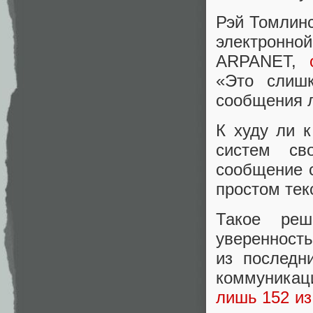
Рэй Томлинс
электронн
ARPANET,
«Это слиш
сообщения 
К худу ли к
систем св
сообщение с
простом тек
Такое реш
уверенность
из последн
коммуникац
лишь 152 и