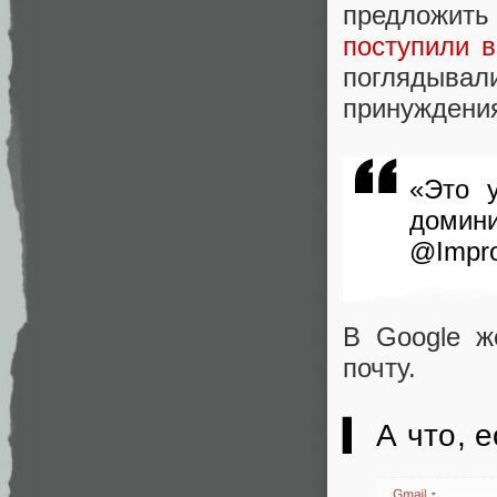
предложит
поступили в
поглядывали
принуждени
«Это 
домин
@Impro
В Google 
почту.
▍ А что, 