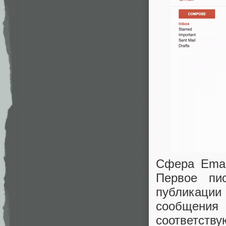
Сфера Emai
Первое пи
публикации
сообщен
соответств