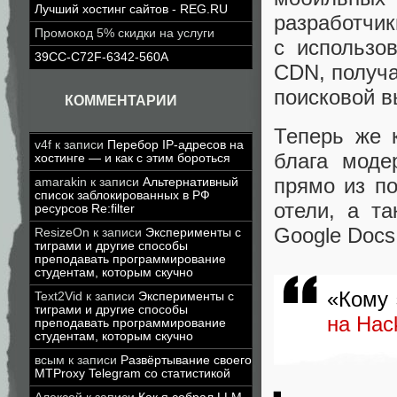
Лучший хостинг сайтов - REG.RU
разработчик
Промокод 5% скидки на услуги
с использо
39CC-C72F-6342-560A
CDN, получа
поисковой в
КОММЕНТАРИИ
Теперь же 
v4f
к записи
Перебор IP-адресов на
блага моде
хостинге — и как с этим бороться
прямо из п
amarakin
к записи
Альтернативный
список заблокированных в РФ
отели, а т
ресурсов Re:filter
Google Docs
ResizeOn
к записи
Эксперименты с
тиграми и другие способы
преподавать программирование
студентам, которым скучно
«Кому
Text2Vid
к записи
Эксперименты с
тиграми и другие способы
на Hac
преподавать программирование
студентам, которым скучно
всым
к записи
Развёртывание своего
MTProxy Telegram со статистикой