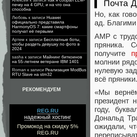
Алексей
к записи
Как я собрал LLM-
▍ Почта Д
печку на 4 GPU, и на что она
способна
Но, как гов
Любовь
к записи
Huawei
ад. Благими
официально представила
HarmonyOS 7: какие смартфоны
получат её первыми
AMP с труд
Артем
к записи
Бесплатные боты,
пряника. 
чтобы раздеть девушку по фото в
2024
получите
п
sasha
к записи
Майнинг биткоинов
молнии рядо
на 55-летнем ветеране IBM 1401
нулевую зад
Roman
к записи
Реализация ModBus
RTU Slave на stm32
всё пряники
РЕКОМЕНДУЕМ
«Мы вернё
президент н
году, букв
REG.RU
Дональд Тр
надежный хостинг
ожидали, чт
Промокод на скидку 5%
REG.RU
переписыват