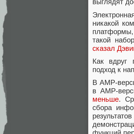
выглядят до
Электронна
никакой ко
платформы,
такой набо
сказал Дэви
Как вдруг 
подход к на
В AMP-верси
в AMP-верс
меньше
. С
сбора инфо
результато
демонстраци
функций пе