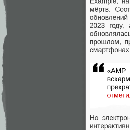
Example, на
мёртв. Соо
обновлений
2023 году,
обновляла
прошлом, п
смартфонах 
«AMP 
вскар
прекра
отмети
Но электро
интерактив