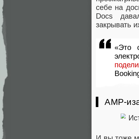
себе на дос
Docs дава
закрывать и
«Это 
элект
поде
Bookin
▍ AMP-из
И вы тоже м