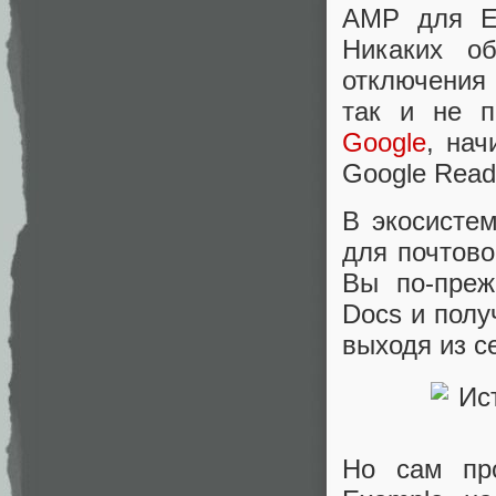
AMP для Em
Никаких об
отключения
так и не п
Google
, нач
Google Read
В экосисте
для почтово
Вы по-преж
Docs и полу
выходя из с
Но сам пр