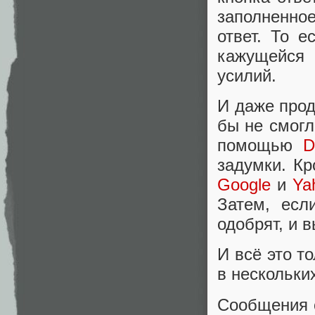
заполненно
ответ. То 
кажущейся 
усилий.
И даже прод
бы не смог
помощью
D
задумки. Кр
Google
и
Ya
Затем, есл
одобрят, и 
И всё это т
в нескольки
Сообщения 