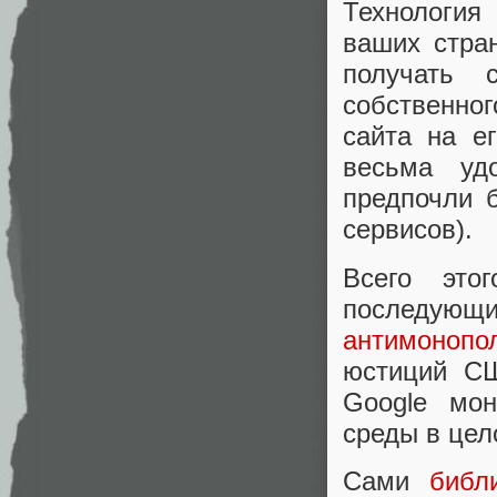
Технологи
ваших стра
получать 
собственно
сайта на е
весьма уд
предпочли 
сервисов).
Всего это
последую
антимонопо
юстиций СШ
Google мон
среды в цел
Сами
библ