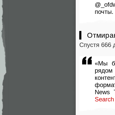
@_ofd
почты.
▍ Отмира
Спустя 666 
«Мы б
рядом
контен
форма
News 
Search 