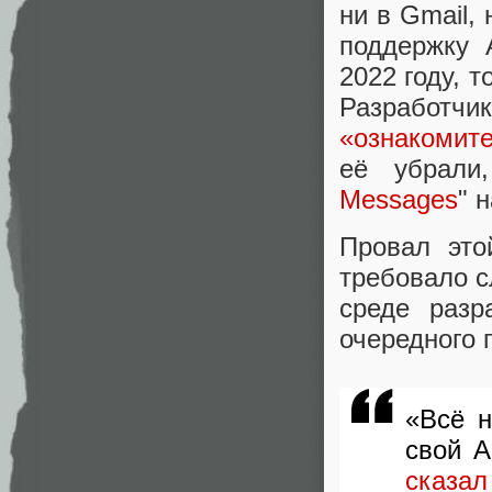
ни в Gmail, 
поддержку 
2022 году, т
Разработ
«ознакомит
её убрали
Messages
" 
Провал это
требовало с
среде разр
очередного 
«Всё н
свой A
сказал