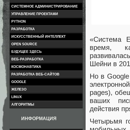
СИСТЕМНОЕ АДМИНИСТРИРОВАНИЕ
УПРАВЛЕНИЕ ПРОЕКТАМИ
PYTHON
РАЗРАБОТКА
ИСКУССТВЕННЫЙ ИНТЕЛЛЕКТ
«Система E
OPEN SOURCE
время, к
БУДУЩЕЕ ЗДЕСЬ
развивала
ВЕБ-РАЗРАБОТКА
Шейни в 201
КОСМОНАВТИКА
РАЗРАБОТКА ВЕБ-САЙТОВ
Но в Google
GOOGLE
электронно
ЖЕЛЕЗО
pages), об
LINUX
ваших пис
АЛГОРИТМЫ
действия пр
ИНФОРМАЦИЯ
Четырьмя г
мобильных 