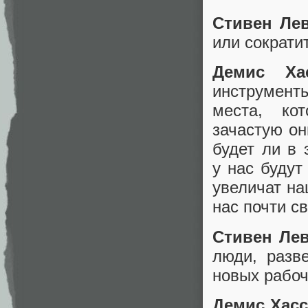
Стивен Лев
или сократи
Демис Хас
инструмент
места, ко
зачастую о
будет ли в 
у нас будут
увеличат на
нас почти с
Стивен Лев
люди, разв
новых рабоч
Демис Хасс