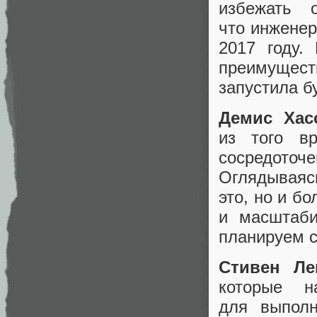
избежать 
что инженер
2017 году.
преимущест
запустила б
Демис Хас
из того в
сосредот
Оглядываяс
это, но и б
и масштаби
планируем с
Стивен Ле
которые н
для выполн