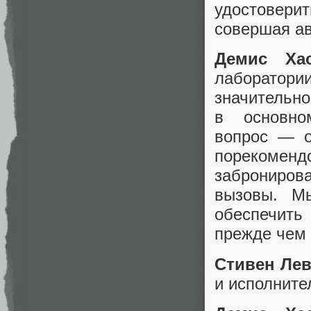
удостовери
совершая а
Демис Хас
лаборатории
значитель
в основно
вопрос — о
порекомендо
заброниров
вызовы. М
обеспечить
прежде чем 
Стивен Лев
и исполните