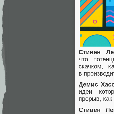
Стивен Ле
что потен
скачком, к
в производи
Демис Хасс
идеи, кото
прорыв, как
Стивен Ле