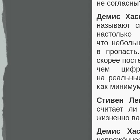
не согласны
Демис Хас
называют с
настолько
что неболь
в пропасть
скорее пост
чем цифр
на реальны
как минимум
Стивен Ле
считает ли
жизненно в
Демис Хас
напряжённо