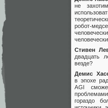
не захоти
использова
теоретиче
робот‑медс
человеческ
человечески
Стивен Ле
двадцать л
везде?
Демис Хас
в эпохе рад
AGI сможе
проблемами»
гораздо б
источники 