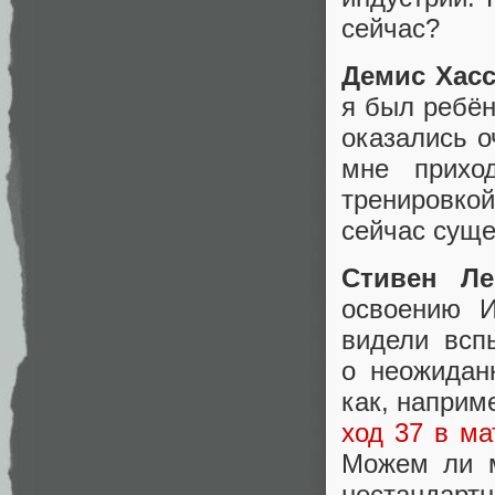
сейчас?
Демис Хасс
я был ребён
оказались о
мне приход
тренировко
сейчас суще
Стивен Ле
освоению И
видели всп
о неожидан
как, наприм
ход 37 в ма
Можем ли м
нестандартн