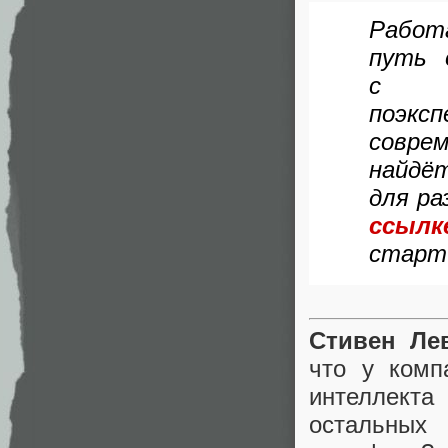
Работа
путь 
с п
поэк
совре
найдё
для ра
ссылк
старт 
Стивен Ле
что у комп
интеллекта
остальных