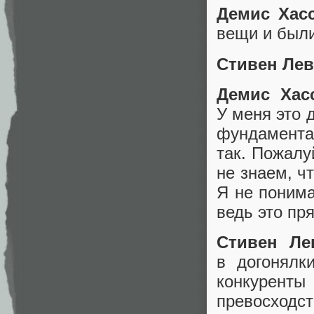
Демис Хасс
вещи и были
Стивен Лев
Демис Хас
У меня это 
фундамента
так. Пожалу
не знаем, ч
Я не поним
ведь это пр
Стивен Ле
в догонялк
конкурент
превосходс