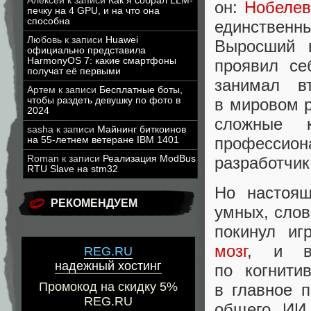
Алексей
к записи
Как я собрал LLM-
он:
Нобелев
печку на 4 GPU, и на что она
способна
единственны
Любовь
к записи
Huawei
Выросший 
официально представила
HarmonyOS 7: какие смартфоны
проявил се
получат её первыми
занимал в
Артем
к записи
Бесплатные боты,
чтобы раздеть девушку по фото в
в мировом р
2024
сложные 
sasha
к записи
Майнинг биткоинов
профессион
на 55-летнем ветеране IBM 1401
Roman
к записи
Реализация ModBus
разработчик
RTU Slave на stm32
Но настоящ
РЕКОМЕНДУЕМ
умных, слов
покинул иг
мозг
, и в
REG.RU
надежный хостинг
по когнити
Промокод на скидку 5%
в главное 
REG.RU
общего ИИ