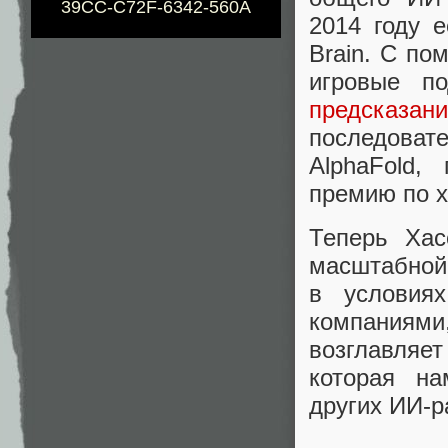
39CC-C72F-6342-560A
2014 году 
Brain. С по
игровые п
предсказ
последоват
AlphaFold
премию по х
Теперь Хас
масштабно
в условия
компаниями,
возглавляе
которая на
других ИИ‑р