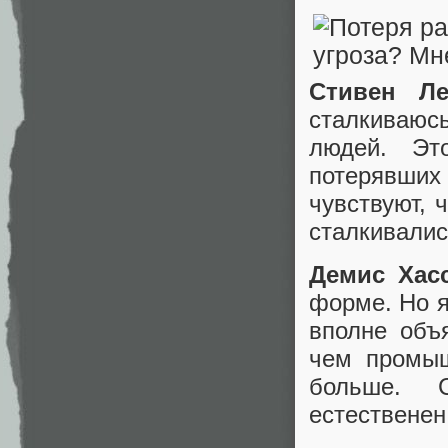
Стивен Ле
сталкиваюс
людей. Эт
потерявших
чувствуют, 
сталкивалис
Демис Хасс
форме. Но я
вполне объ
чем промыш
больше. 
естественен