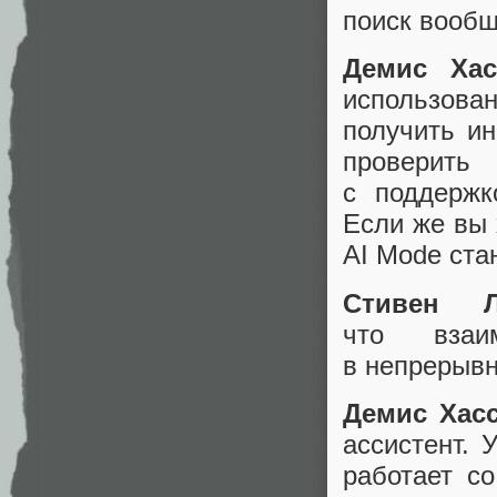
поиск вооб
Демис Хас
использован
получить и
проверить
с поддержк
Если же вы 
AI Mode ста
Стивен Л
что взаи
в непрерывн
Демис Хасс
ассистент. 
работает с