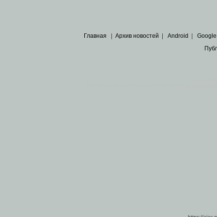
Главная
|
Архив новостей
|
Android
|
Google
Пуб
Все пра
Основными материалами сайта являются
архивные ко
https://ajax.