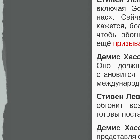
включая Go
нас». Сейч
кажется, бо
чтобы обогн
ещё
призыв
Демис Хасс
Оно должн
становит
международ
Стивен Лев
обгонит во
готовы пост
Демис Хас
представля