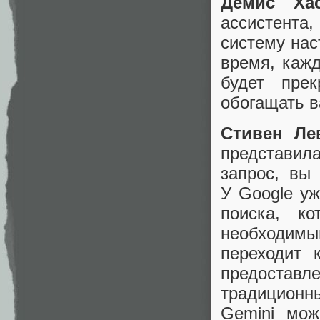
Демис Хас
ассистента
систему нас
время, каж
будет прек
обогащать в
Стивен Ле
представи
запрос, вы
У Google уж
поиска, к
необходим
переходит 
предостав
традиционны
Gemini мож