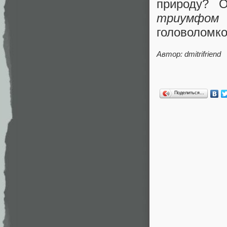
природу? О
триумфом ч
головоломко
Автор: dmitrifriend
Поделиться…