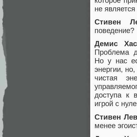
которое при
не является
Стивен Ле
поведение?
Демис Хас
Проблема д
Но у нас е
энергии, но
чистая эн
управляемо
доступа к 
игрой с нул
Стивен Лев
менее эгои