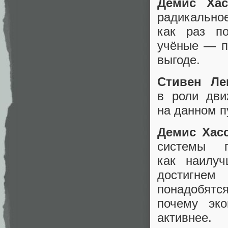
Демис Хас
радикально
как раз п
учёные — п
выгоде.
Стивен Ле
в роли дв
на данном п
Демис Хасс
системы 
как наилуч
достигнем
понадобятс
почему эк
активнее.