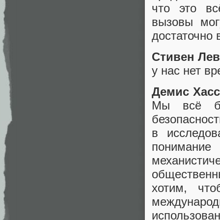
что это вс
вызовы мог
достаточно 
Стивен Лев
у нас нет в
Демис Хасс
Мы всё бо
безопасно
в исследов
понимани
механистиче
общественн
хотим, чт
международн
использован