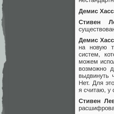
Демис Хасс
Стивен Л
существова
Демис Хасс
на новую 
систем, ко
можем испо
возможно д
выдвинуть ч
Нет. Для эт
я считаю, у 
Стивен Ле
расшифроват