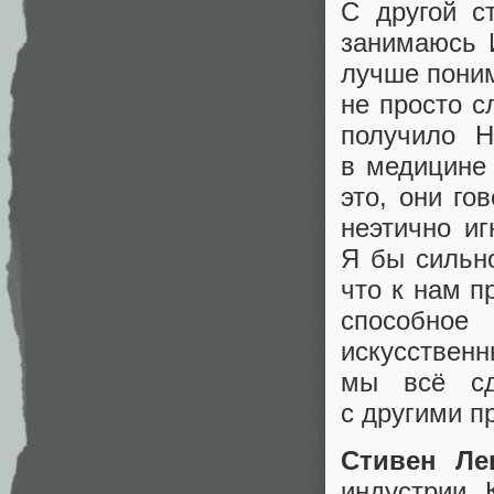
С другой с
занимаюсь 
лучше поним
не просто с
получило 
в медицине
это, они го
неэтично иг
Я бы сильн
что к нам п
способное
искусственн
мы всё сд
с другими п
Стивен Ле
индустрии. 