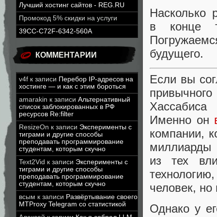
Лучший хостинг сайтов - REG.RU
Насколько 
Промокод 5% скидки на услуги
в конце т
39CC-C72F-6342-560A
Погружаемся
будущего.
КОММЕНТАРИИ
Если вы сог
v4f
к записи
Перебор IP-адресов на
хостинге — и как с этим бороться
привычног
amarakin
к записи
Альтернативный
Хассабиса
список заблокированных в РФ
ресурсов Re:filter
Именно он
ResizeOn
к записи
Эксперименты с
компании, к
тиграми и другие способы
преподавать программирование
миллиарды 
студентам, которым скучно
из тех вли
Text2Vid
к записи
Эксперименты с
тиграми и другие способы
технологию,
преподавать программирование
студентам, которым скучно
человек, но
всым
к записи
Развёртывание своего
MTProxy Telegram со статистикой
Однако у ег