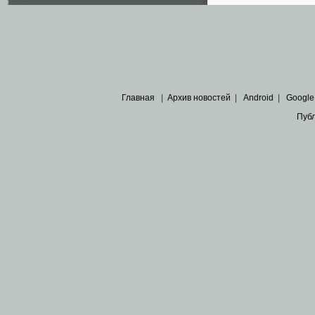
Главная
|
Архив новостей
|
Android
|
Google
Пуб
Все пра
Основными материалами сайта являются
архивные ко