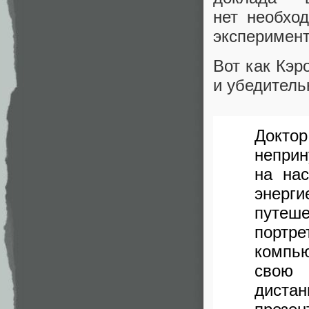
нет необхо
эксперимен
Вот как Кэр
и убедитель
Докт
неприн
на на
энерг
путеше
портр
компью
свою 
диста