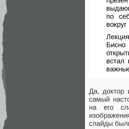
презе
выдающ
по се
вокруг
Лекция
Бисно
открыт
встал 
важные
Да, доктор
самый наст
на его сл
изображени
слайды был