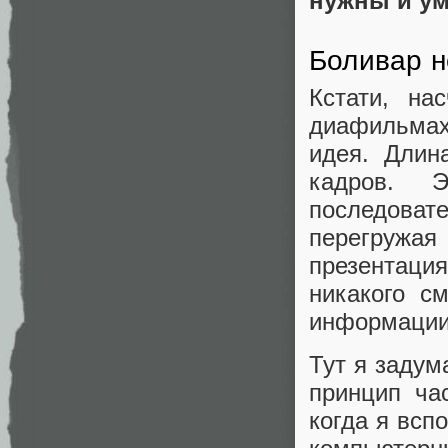
нужны и ум
Боливар н
Кстати, на
диафильмах
идея. Длин
кадров. 
последова
перегружа
презентация
никакого с
информации
Тут я задум
принцип ча
когда я всп