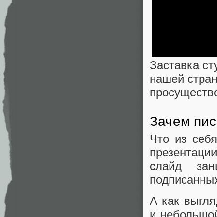
Заставка с
нашей стра
просущество
Зачем пис
Что из себ
презентации
слайд зан
подписанных
А как выгл
и небольшо