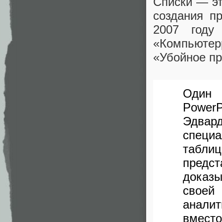
Списки — э
создания пр
2007 году
«Компьютер
«Убойное п
Один 
Power
Эдвард
специ
табли
предс
доказы
свое
анали
вмест