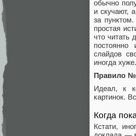
обычно полу
и скучают, 
за пунктом
простая ист
что читать 
постоянно 
слайдов св
иногда хуже
Правило №1
Идеал, к 
картинок. В
Когда пок
Кстати, ин
доклада — в