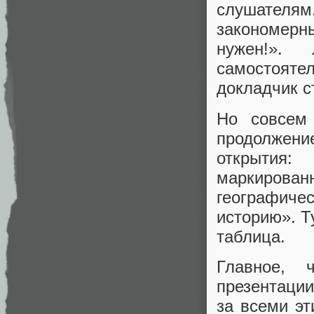
слушателям
закономерн
нужен!».
самостояте
докладчик с
Но совсем 
продолжен
открытия
маркирова
географич
историю». Т
таблица.
Главное, 
презентации
за всеми э