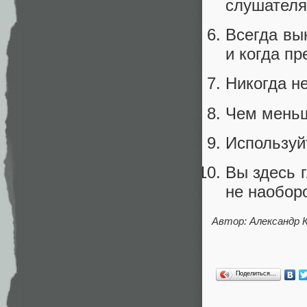
слушателя
Всегда вы
и когда пр
Никогда н
Чем меньш
Используй
Вы здесь 
не наоборо
Автор: Александр 
Поделиться…