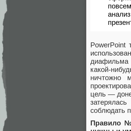
повсе
анал
презен
PowerPoint 
использов
диафильма 
какой-нибу
ничтожно 
проектирова
цель — доне
затерялась
соблюдать п
Правило №3