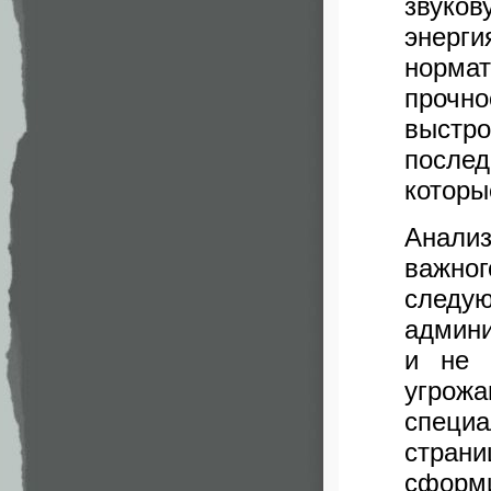
звуко
энерг
норма
прочн
выстр
послед
которы
Анали
важн
следу
админи
и не 
угро
специ
стра
сформи