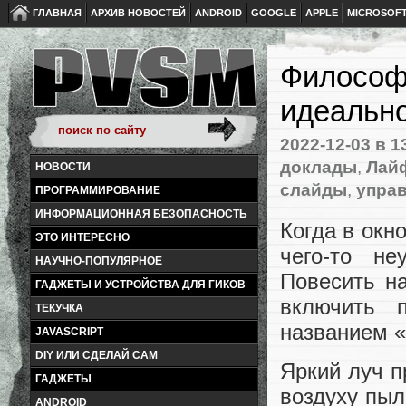
ГЛАВНАЯ
АРХИВ НОВОСТЕЙ
ANDROID
GOOGLE
APPLE
MICROSOF
Философ
идеально
2022-12-03
в 1
доклады
,
Лайф
НОВОСТИ
слайды
,
упра
ПРОГРАММИРОВАНИЕ
ИНФОРМАЦИОННАЯ БЕЗОПАСНОСТЬ
Когда в окно
ЭТО ИНТЕРЕСНО
чего-то н
НАУЧНО-ПОПУЛЯРНОЕ
Повесить н
ГАДЖЕТЫ И УСТРОЙСТВА ДЛЯ ГИКОВ
включить 
ТЕКУЧКА
названием 
JAVASCRIPT
DIY ИЛИ СДЕЛАЙ САМ
Яркий луч 
ГАДЖЕТЫ
воздуху пыл
ANDROID