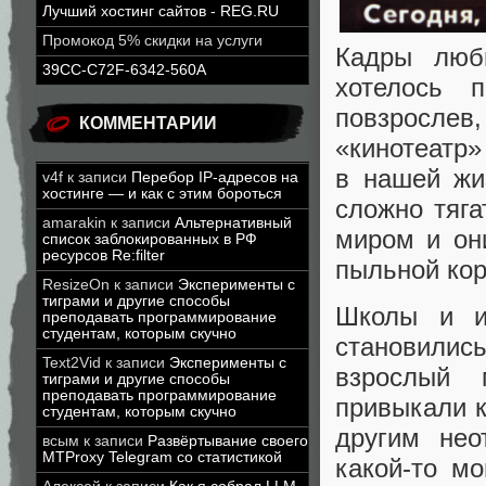
Лучший хостинг сайтов - REG.RU
Промокод 5% скидки на услуги
Кадры люб
39CC-C72F-6342-560A
хотелось 
повзросле
КОММЕНТАРИИ
«кинотеатр»
в нашей жи
v4f
к записи
Перебор IP-адресов на
хостинге — и как с этим бороться
сложно тяг
amarakin
к записи
Альтернативный
миром и он
список заблокированных в РФ
ресурсов Re:filter
пыльной кор
ResizeOn
к записи
Эксперименты с
тиграми и другие способы
Школы и и
преподавать программирование
студентам, которым скучно
становили
Text2Vid
к записи
Эксперименты с
взрослый 
тиграми и другие способы
преподавать программирование
привыкали к
студентам, которым скучно
другим не
всым
к записи
Развёртывание своего
MTProxy Telegram со статистикой
какой-то м