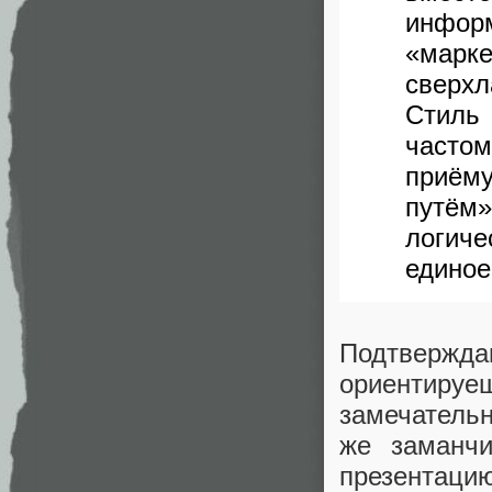
инфор
«марк
сверх
Стиль
часто
приём
путём»
логич
единое
Подтвержда
ориентируеш
замечательн
же заманч
презентаци