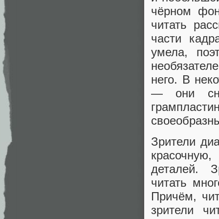
чёрном фон
читать рас
части кадр
умела, по
необязателе
него. В нек
— они сна
грампласти
своеобразны
Зрители ди
красочную
деталей. 
читать мно
Причём, чи
зрители чи