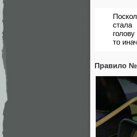
Поскол
стала
голову
то ина
Правило №2