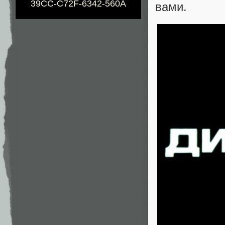
39CC-C72F-6342-560A
вами.