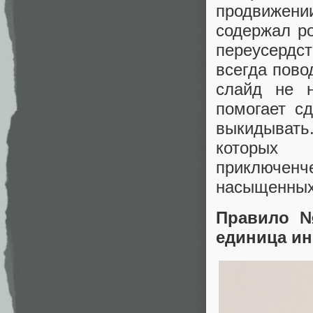
продвижени
содержал ро
переусердс
всегда пово
слайд не 
помогает с
выкидывать.
которых 
приключенч
насыщенных
Правило №
единица и