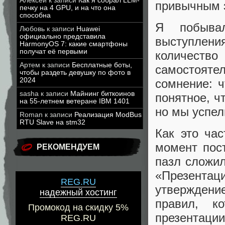
Алексей
к записи
Как я собрал LLM-
привычным э
печку на 4 GPU, и на что она
способна
Я побыва
Любовь
к записи
Huawei
официально представила
выступлен
HarmonyOS 7: какие смартфоны
получат её первыми
количест
Артем
к записи
Бесплатные боты,
самостоят
чтобы раздеть девушку по фото в
2024
сомнение: ч
sasha
к записи
Майнинг биткоинов
понятное, ч
на 55-летнем ветеране IBM 1401
но мы успел
Roman
к записи
Реализация ModBus
RTU Slave на stm32
Как это ча
момент пост
РЕКОМЕНДУЕМ
пазл сложил
«Презента
REG.RU
утвержден
надежный хостинг
правил, к
Промокод на скидку 5%
презентаци
REG.RU