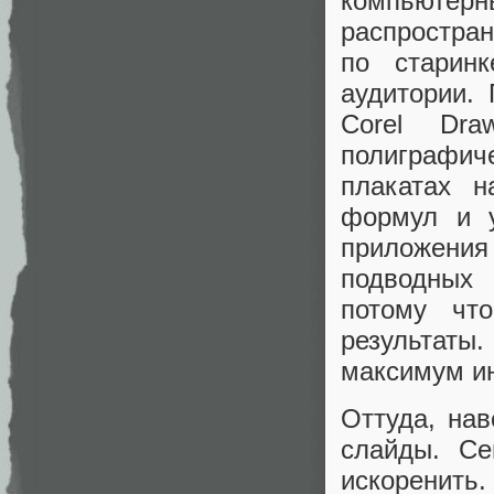
компьюте
распростран
по старин
аудитории.
Corel Dr
полиграфич
плакатах 
формул и у
приложения
подводных 
потому чт
результаты.
максимум и
Оттуда, на
слайды. Се
искоренить.