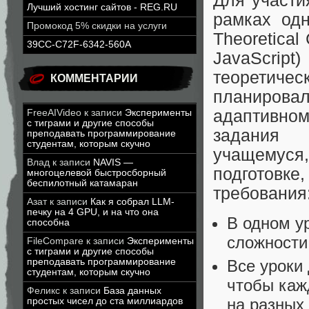
Для участи
Лучший хостинг сайтов - REG.RU
рамках одн
Промокод 5% скидки на услуги
Theoretical
39CC-C72F-6342-560A
JavaScrip
теоретич
КОММЕНТАРИИ
планирова
адаптивно
FreeAIVideo
к записи
Эксперименты
с тиграми и другие способы
задания 
преподавать программирование
студентам, которым скучно
учащемус
Влад
к записи
NAVIS —
подготовке
многоцелевой быстросборный
беспилотный катамаран
требования
Азат
к записи
Как я собрал LLM-
печку на 4 GPU, и на что она
В одном у
способна
сложности
FileCompare
к записи
Эксперименты
с тиграми и другие способы
преподавать программирование
Все уроки
студентам, которым скучно
чтобы каж
Феликс
к записи
База данных
на разных
простых чисел до ста миллиардов