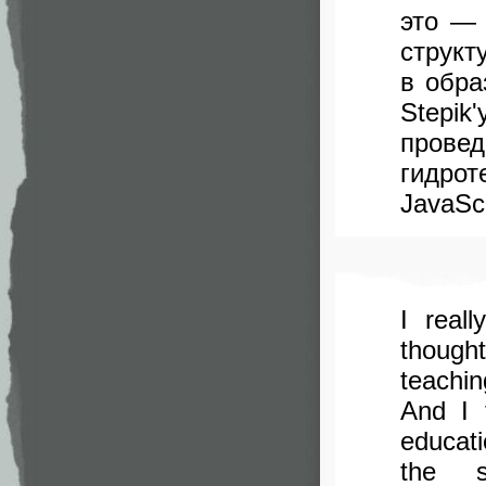
это — 
структ
в обра
Stepik
провед
гидро
JavaScr
I reall
thought
teachin
And I 
educati
the s