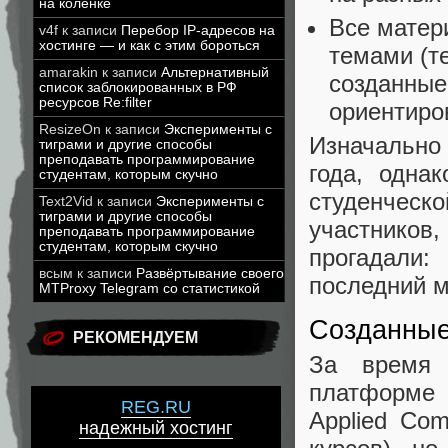
на коленке
Все матер
v4f
к записи
Перебор IP-адресов на
хостинге — и как с этим бороться
темами (те
amarakin
к записи
Альтернативный
созданные
список заблокированных в РФ
ресурсов Re:filter
ориентиров
ResizeOn
к записи
Эксперименты с
Изначально
тиграми и другие способы
преподавать программирование
года, одна
студентам, которым скучно
студенческо
Text2Vid
к записи
Эксперименты с
тиграми и другие способы
участников
преподавать программирование
студентам, которым скучно
прогадали:
всым
к записи
Развёртывание своего
последний м
MTProxy Telegram со статистикой
Созданные
РЕКОМЕНДУЕМ
За время 
платформе 
REG.RU
Applied Com
надежный хостинг