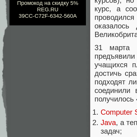
курсов), н
Промокод на скидку 5%
курс, а со
REG.RU
39CC-C72F-6342-560A
проводился
оказалось 
Великобрита
31 марта 
предъявил
учащихся п
достичь сра
подходят ли
соединили 
получилось 
Computer 
Java
, а те
задач;