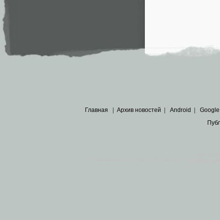
Главная
|
Архив новостей
|
Android
|
Google
Пуб
Все пра
Основными материалами сайта являются
архивные ко