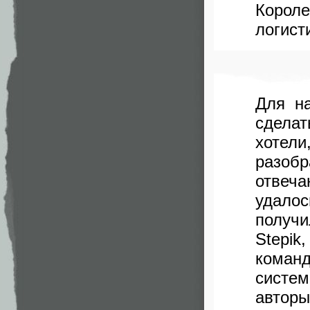
Короле
логист
Для н
сделат
хотел
разобр
отвеч
удало
получи
Stepik
команд
систе
авторы 