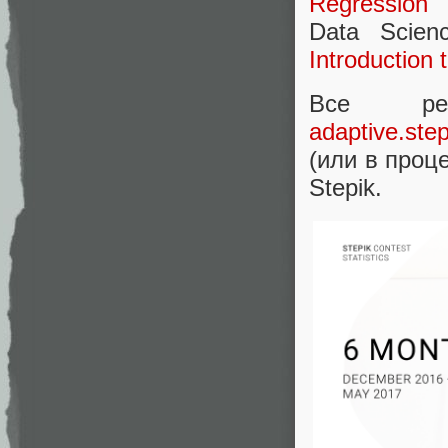
Regression
Data Scien
Introduction t
Все рез
adaptive.step
(или в проц
Stepik.