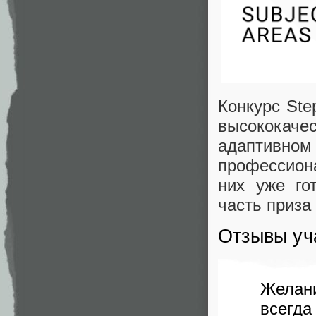
Конкурс Ste
высококаче
адаптивно
профессиона
них уже го
часть приза
Отзывы уч
Желан
всегда