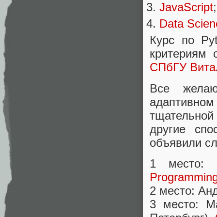
JavaScript
;
Data Scien
Курс по Py
критериям 
СПбГУ Вита
Все желаю
адаптивном
тщательной 
другие спо
объявили с
1 место: 
Programming
2 место: Ан
3 место: М