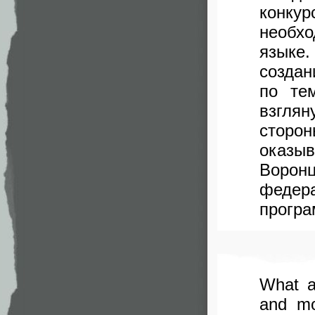
конку
необх
языке.
создан
по те
взглян
сторо
оказыв
Ворон
федер
програ
What a
and mo