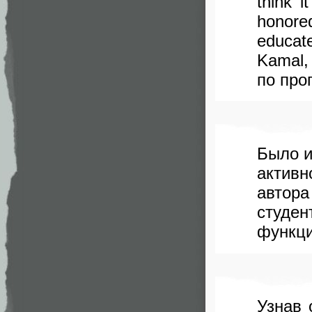
think 
honore
educate
Kamal,
по про
Было и
активн
автора
студен
функци
Узнав 