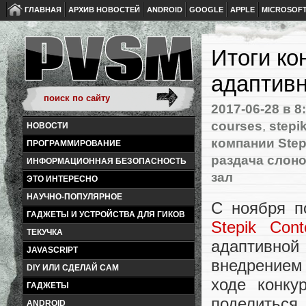
ГЛАВНАЯ
АРХИВ НОВОСТЕЙ
ANDROID
GOOGLE
APPLE
MICROSOF
Итоги ко
адаптив
2017-06-28
в 8
courses
,
stepi
НОВОСТИ
компании Step
ПРОГРАММИРОВАНИЕ
раздача слон
ИНФОРМАЦИОННАЯ БЕЗОПАСНОСТЬ
зал
ЭТО ИНТЕРЕСНО
НАУЧНО-ПОПУЛЯРНОЕ
С ноября п
ГАДЖЕТЫ И УСТРОЙСТВА ДЛЯ ГИКОВ
Stepik Cont
ТЕКУЧКА
адаптивной
JAVASCRIPT
внедрением
DIY ИЛИ СДЕЛАЙ САМ
ходе конк
ГАДЖЕТЫ
поделиться
ANDROID