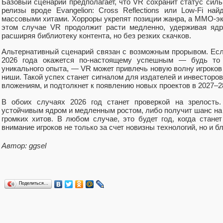
Базовый сценарий предполагает, что VR сохранит статус сил
релизы вроде Evangelion: Cross Reflections или Low‑Fi на
массовыми хитами. Хорроры укрепят позиции жанра, а MMO‑э
этом случае VR продолжит расти медленно, удерживая ядр
расширяя библиотеку контента, но без резких скачков.
Альтернативный сценарий связан с возможным прорывом. Есл
2026 года окажется по‑настоящему успешным — будь то 
уникального опыта, — VR может привлечь новую волну игроков
ниши. Такой успех станет сигналом для издателей и инвесторов
вложениям, и подтолкнет к появлению новых проектов в 2027–2
В обоих случаях 2026 год станет проверкой на зрелость
устойчивым ядром и медленным ростом, либо получит шанс на 
громких хитов. В любом случае, это будет год, когда стане
внимание игроков не только за счет новизны технологий, но и 
Автор: ggsel
Поделиться…