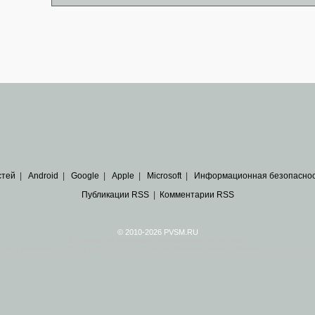
стей
|
Android
|
Google
|
Apple
|
Microsoft
|
Информационная безопасно
Публикации RSS
|
Комментарии RSS
© 2010-2026 PVSM.RU
Все права на материалы принадлежат их авторам.
сайта являются
архивные копии материалов
по ИТ тематике Рунета, взятые
из открытых и 