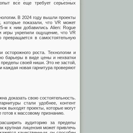
‑опыт все еще требует серьезных
нологии. В 2024 году вышли проекты
, которые показали, что VR может
5‑м к ним добавились Alien: Rogue
Эти игры укрепили ощущение, что VR
но превращается в самостоятельную
и осторожного роста. Технологии и
 но барьеры в виде цены и нехватки
 пределы своей ниши. Это не застой,
и каждая новая гарнитура проверяют
лжна доказать свою состоятельность.
гарнитуры стали удобнее, контент
нок выходят проекты, которые могут
е готов к массовому признанию.
расширить аудиторию за пределы
как крупная лицензия может привлечь
кажется качественным, он способен