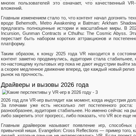
многих пользователей это означает, что качественный VR
вложений.
Главным изменением стало то, что контент начал догонять тех
вроде Behemoth, Metro Awakening и Batman: Arkham Shadow
предлагать полноценные истории и масштабные миры. В 202
Incursion, Gunman Contracts и Cthulhu: The Cosmic Abyss. 
перестает быть набором коротких аттракционов и постепен
платформу.
Таким образом, к концу 2025 года VR находится в состояни
контент заметно продвинулись, аудитория стала стабильнее,
по‑настоящему культовых игр пока не дают индустрии выйти за
а скорее медленное движение вперед, где каждый новый релиз 
рынок на прочность.
Драйверы и вызовы 2026 года
2026 год для VR‑игр выглядит как момент, когда индустрия до
За плечами уже есть несколько лет постепенного роста: 
разнообразнее, аудитория стабильнее. Но именно сейчас на ры
либо закрепить этот прогресс, либо показать, что VR все еще н
Главным драйвером называют появление игр, способных 
привычной ниши. Evangelion: Cross Reflections — пример того, 
людей, которые раньше не интересовались VR. Если проект о