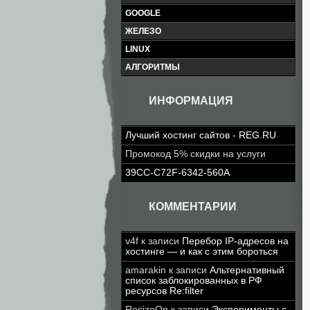
GOOGLE
ЖЕЛЕЗО
LINUX
АЛГОРИТМЫ
ИНФОРМАЦИЯ
Лучший хостинг сайтов - REG.RU
Промокод 5% скидки на услуги
39CC-C72F-6342-560A
КОММЕНТАРИИ
v4f
к записи
Перебор IP-адресов на
хостинге — и как с этим бороться
amarakin
к записи
Альтернативный
список заблокированных в РФ
ресурсов Re:filter
ResizeOn
к записи
Эксперименты с