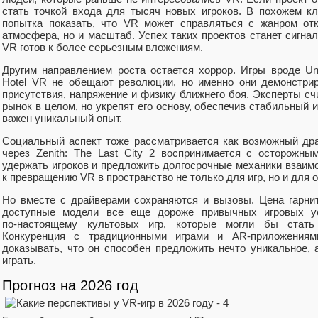
стать точкой входа для тысяч новых игроков. В похожем кл
попытка показать, что VR может справляться с жанром отк
атмосфера, но и масштаб. Успех таких проектов станет сигнал
VR готов к более серьезным вложениям.
Другим направлением роста остается хоррор. Игры вроде Unde
Hotel VR не обещают революции, но именно они демонстри
присутствия, напряжение и физику ближнего боя. Эксперты счи
рынок в целом, но укрепят его основу, обеспечив стабильный 
важен уникальный опыт.
Социальный аспект тоже рассматривается как возможный д
через Zenith: The Last City 2 воспринимается с осторожн
удержать игроков и предложить долгосрочные механики взаим
к превращению VR в пространство не только для игр, но и для 
Но вместе с драйверами сохраняются и вызовы. Цена гарни
доступные модели все еще дороже привычных игровых уст
по‑настоящему культовых игр, которые могли бы стать 
Конкуренция с традиционными играми и AR‑приложениям
доказывать, что он способен предложить нечто уникальное, 
играть.
Прогноз на 2026 год