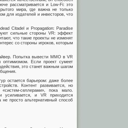
юче рассматривается и Low‑Fi: это
рытого мира, где важна не только
ом для издателей и инвесторов, что
ad Citadel и Propagation: Paradise
руют сильные стороны VR: эффект
тают, что такие проекты не изменят
интерес со стороны игроков, которым
райвер. Попытка вывести MMO в VR
ым оптимизмом. Если проект сумеет
одействия, это станет важным шагом
общения.
тур остается барьером: даже более
ройств. Контент развивается, но
«систем‑селлерами», пока мало.
и усиливается, и VR приходится
а не просто альтернативный способ