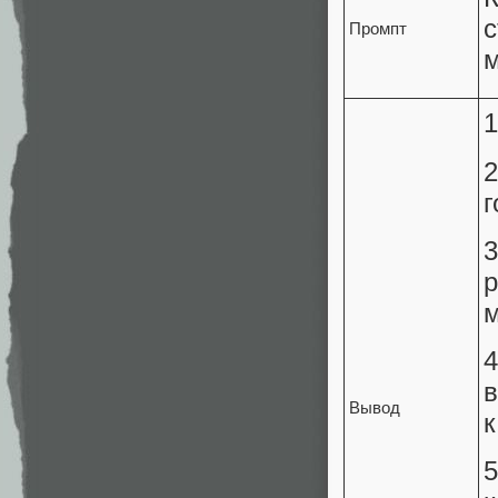
Промпт
м
1
2
г
3
р
м
в
Вывод
к
5