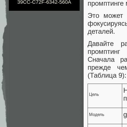
39CC-C72F-6342-560A
промптинге 
Это может 
фокусируя
деталей.
Давайте р
промптинг 
Сначала ра
прежде че
(Таблица 9):
Н
Цель
п
g
Модель