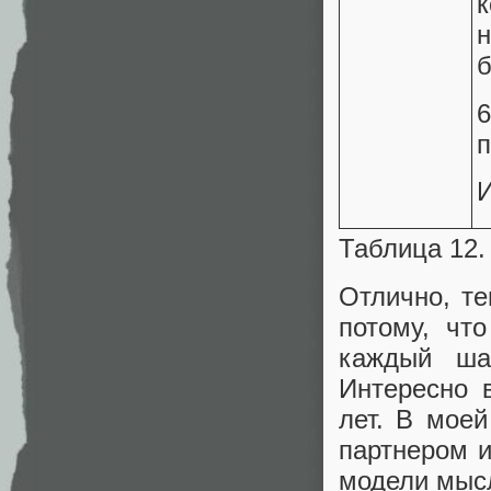
к
н
б
п
И
Таблица 12.
Отлично, те
потому, чт
каждый шаг
Интересно 
лет. В мое
партнером и
модели мысл