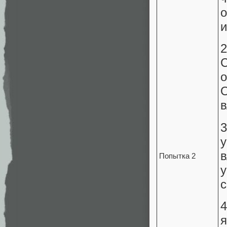
и
о
в
Попытка 2
у
с