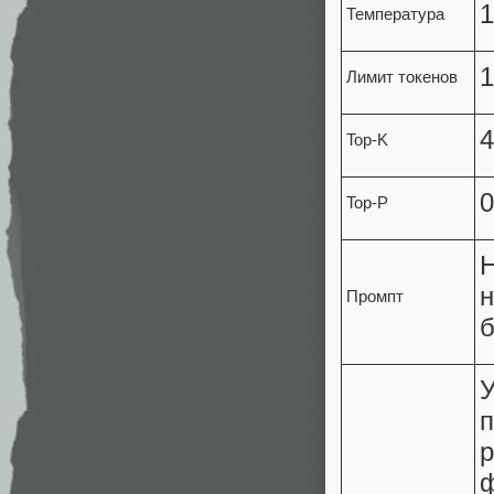
1
Температура
1
Лимит токенов
4
Top-K
0
Top-P
н
Промпт
б
п