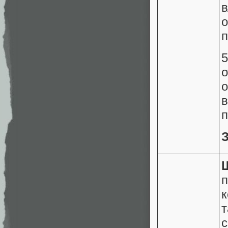
в
о
п
о
в
п
к
т