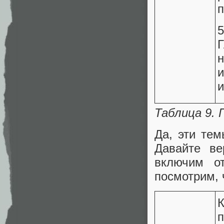
п
Г
и
Таблица 9.
Да, эти тем
Давайте ве
включим о
посмотрим, 
п