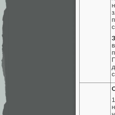
п
с
в
п
с
ч