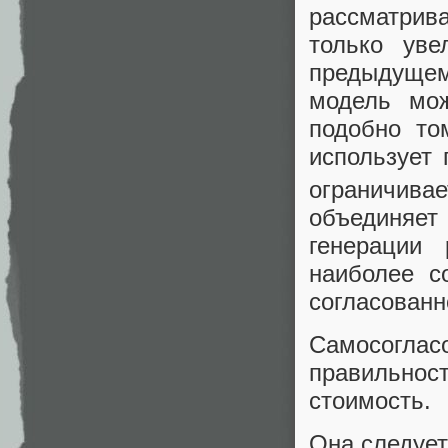
рассматрива
только ув
предыдущем
модель мож
подобно то
использует 
ограничива
объединяет
генерации
наиболее с
согласованн
Самосоглас
правильно
стоимость.
Она следуе