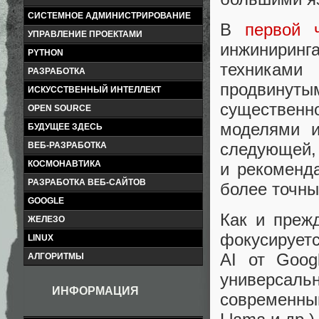
СИСТЕМНОЕ АДМИНИСТРИРОВАНИЕ
В
первой 
УПРАВЛЕНИЕ ПРОЕКТАМИ
инжинирин
PYTHON
техниками
РАЗРАБОТКА
продвинут
ИСКУССТВЕННЫЙ ИНТЕЛЛЕКТ
существенн
OPEN SOURCE
моделями и
БУДУЩЕЕ ЗДЕСЬ
следующей,
ВЕБ-РАЗРАБОТКА
КОСМОНАВТИКА
и рекоменд
РАЗРАБОТКА ВЕБ-САЙТОВ
более точны
GOOGLE
Как и прежд
ЖЕЛЕЗО
фокусируетс
LINUX
AI от Goog
АЛГОРИТМЫ
универса
ИНФОРМАЦИЯ
современн