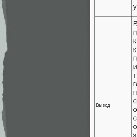
у
п
к
п
т
Вывод
о
о
з