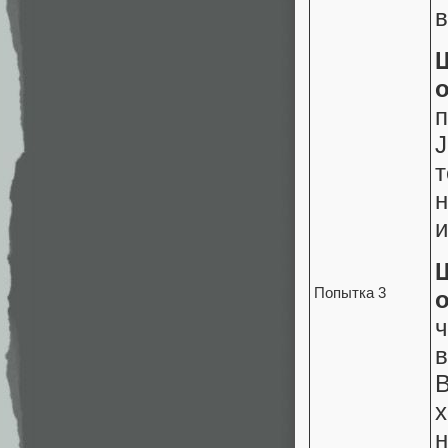
в
J
т
и
Попытка 3
ч
х