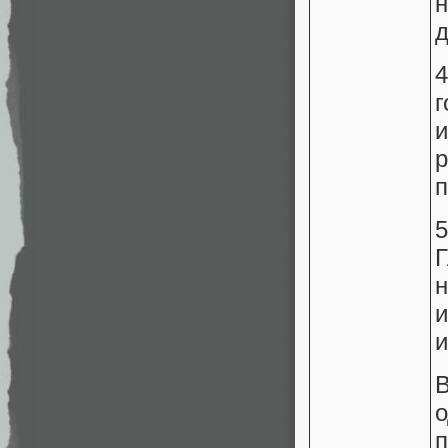
д
г
п
Г
и
В