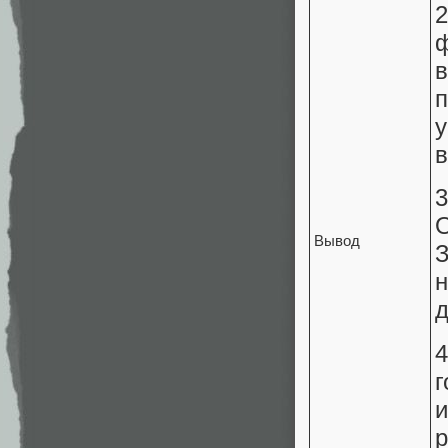
в
О
Вывод
д
г