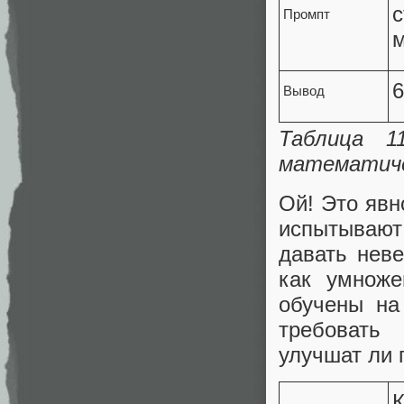
Промпт
м
6
Вывод
Таблица 1
математиче
Ой! Это явн
испытывают
давать нев
как умноже
обучены на
требовать 
улучшат ли 
К