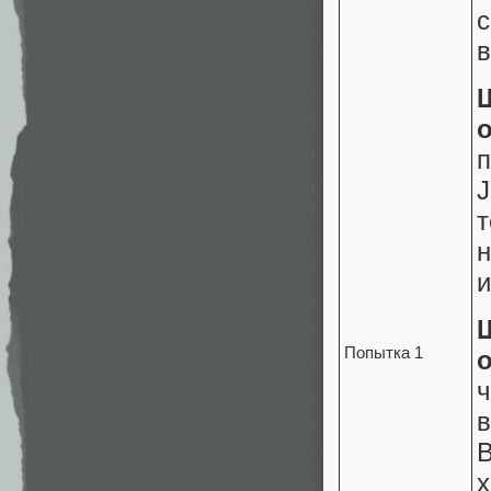
в
J
т
и
Попытка 1
ч
х