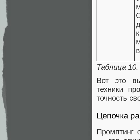
О
в
Таблица 10
Вот это вы
техники пр
точность св
Цепочка ра
Промптинг с