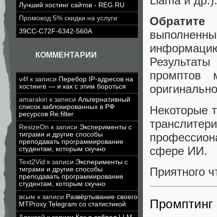
Llama и др.)
Лучший хостинг сайтов - REG.RU
Промокод 5% скидки на услуги
Обратите
39CC-C72F-6342-560A
выполненн
информаци
КОММЕНТАРИИ
Результаты
промптов 
v4f
к записи
Перебор IP-адресов на
оригинально
хостинге — и как с этим бороться
amarakin
к записи
Альтернативный
список заблокированных в РФ
Некоторые т
ресурсов Re:filter
транслит
ResizeOn
к записи
Эксперименты с
профессион
тиграми и другие способы
преподавать программирование
сфере ИИ.
студентам, которым скучно
Text2Vid
к записи
Эксперименты с
Приятного ч
тиграми и другие способы
преподавать программирование
студентам, которым скучно
всым
к записи
Развёртывание своего
Промптинг 
MTProxy Telegram со статистикой