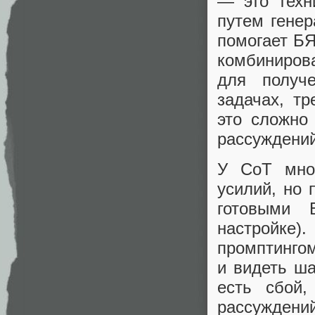
— это техн
путем гене
помогает БЯ
комбиниров
для получ
задачах, т
это сложно
рассуждений
У CoT мног
усилий, но 
готовыми 
настройке)
промптингом
и видеть ш
есть сбой,
рассуждени