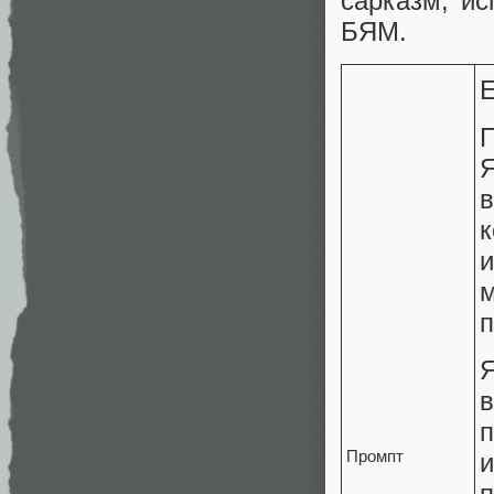
сарказм, ис
БЯМ.
П
и
п
Я
п
Промпт
п