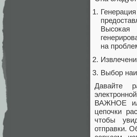
Генераци
предоста
Высокая 
генериров
на пробле
Извлечение
Выбор наи
Давайте р
электронно
ВАЖНОЕ ил
цепочки ра
чтобы уви
отправки. О