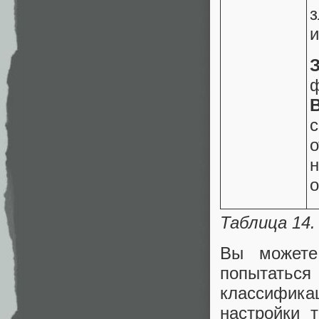
и
ф
о
о
Таблица 14
Вы можете
попытатьс
классифика
настройки 