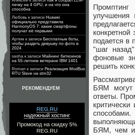
Алексей
к записи
Как я собрал LLM-
печку на 4 GPU, и на что она
Промптинг 
способна
улучшения 
Любовь
к записи
Huawei
официально представила
предлагае
HarmonyOS 7: какие смартфоны
конкретной 
получат её первыми
Артем
к записи
Бесплатные боты,
подается в 
чтобы раздеть девушку по фото в
"шаг назад
2024
фоновые зн
sasha
к записи
Майнинг биткоинов
на 55-летнем ветеране IBM 1401
решить конк
Roman
к записи
Реализация ModBus
RTU Slave на stm32
Рассматрив
БЯМ могут 
РЕКОМЕНДУЕМ
ответы. Про
критически
REG.RU
способам
надежный хостинг
выполняющий
Промокод на скидку 5%
БЯМ, чем и
REG.RU