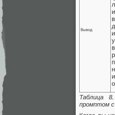
и
в
д
Вывод
у
п
н
о
Таблица 8
промптом с