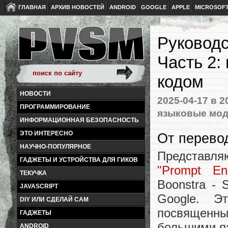
ГЛАВНАЯ
АРХИВ НОВОСТЕЙ
ANDROID
GOOGLE
APPLE
MICROSOF
Руководс
Часть 2:
кодом
НОВОСТИ
2025-04-17
в 2
ПРОГРАММИРОВАНИЕ
языковые мо
ИНФОРМАЦИОННАЯ БЕЗОПАСНОСТЬ
ЭТО ИНТЕРЕСНО
От перево
НАУЧНО-ПОПУЛЯРНОЕ
Представля
ГАДЖЕТЫ И УСТРОЙСТВА ДЛЯ ГИКОВ
"Prompt Eng
ТЕКУЧКА
Boonstra - 
JAVASCRIPT
Google. Э
DIY ИЛИ СДЕЛАЙ САМ
посвященн
ГАДЖЕТЫ
большими я
ANDROID