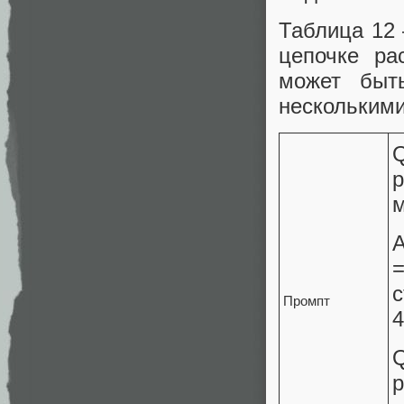
Таблица 12
цепочке ра
может быт
несколькими
Q
р
м
A
=
с
Промпт
4
Q
р