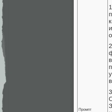
о
в
О
Промпт