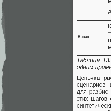
м
A
К
=
Вывод
м
Таблица 13
одним прим
Цепочка ра
сценариев 
для разбиен
этих шагов 
синтетическ