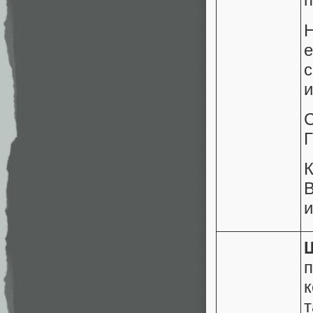
Н
е
и
С
Г
и
к
т