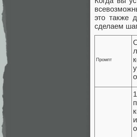
Когда вы ус
всевозможн
это также 
сделаем шаг
О
л
Промпт
у
о
о