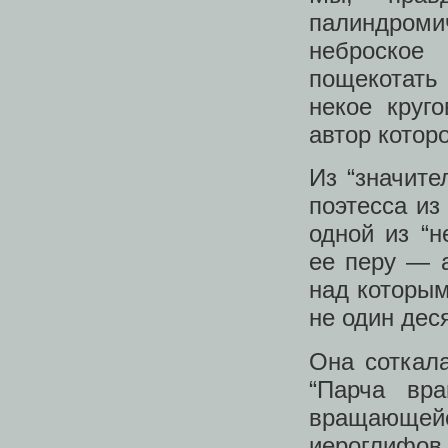
палиндром
неброское
пощекотать
некое круг
автор котор
Из “значите
поэтесса из
одной из “н
ее перу — 
над которым
не один деся
Она соткал
“Парча вра
вращающейс
иероглифов,