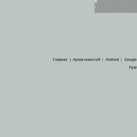
Главная
|
Архив новостей
|
Android
|
Google
Пуб
Все пра
Основными материалами сайта являются
архивные ко