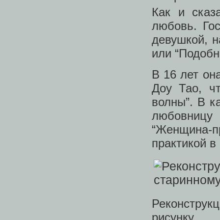
Как и сказ
любовь. Го
девушкой, н
или “Подобн
В 16 лет он
Доу Тао, ч
волны”. В к
любовницу 
“Женщина-
практикой в
Реконструкц
рисунку.