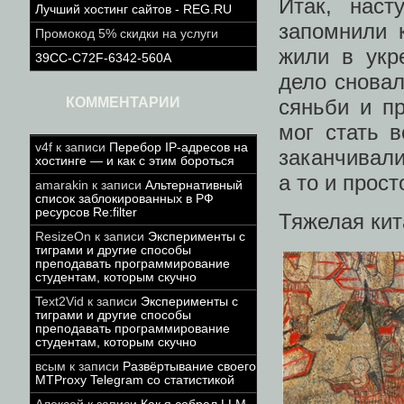
Итак, наст
Лучший хостинг сайтов - REG.RU
запомнили 
Промокод 5% скидки на услуги
жили в укр
39CC-C72F-6342-560A
дело сновал
сяньби и п
КОММЕНТАРИИ
мог стать в
v4f
к записи
Перебор IP-адресов на
заканчивали
хостинге — и как с этим бороться
а то и прос
amarakin
к записи
Альтернативный
список заблокированных в РФ
ресурсов Re:filter
Тяжелая кит
ResizeOn
к записи
Эксперименты с
тиграми и другие способы
преподавать программирование
студентам, которым скучно
Text2Vid
к записи
Эксперименты с
тиграми и другие способы
преподавать программирование
студентам, которым скучно
всым
к записи
Развёртывание своего
MTProxy Telegram со статистикой