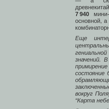
— а сюда
древнекита
7 940
мини-
основной, а
комбинаторн
Еще инте
центральн
гениальной
значений. 
примирение
состояние 
обрамляющи
заключенн
вокруг Поля
“Карта небе