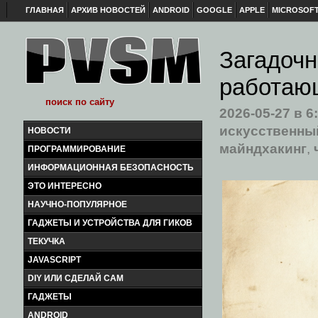
ГЛАВНАЯ
АРХИВ НОВОСТЕЙ
ANDROID
GOOGLE
APPLE
MICROSOF
Загадочн
работаю
2026-05-27
в 6
искусственны
НОВОСТИ
майндхакинг
,
ПРОГРАММИРОВАНИЕ
ИНФОРМАЦИОННАЯ БЕЗОПАСНОСТЬ
ЭТО ИНТЕРЕСНО
НАУЧНО-ПОПУЛЯРНОЕ
ГАДЖЕТЫ И УСТРОЙСТВА ДЛЯ ГИКОВ
ТЕКУЧКА
JAVASCRIPT
DIY ИЛИ СДЕЛАЙ САМ
ГАДЖЕТЫ
ANDROID