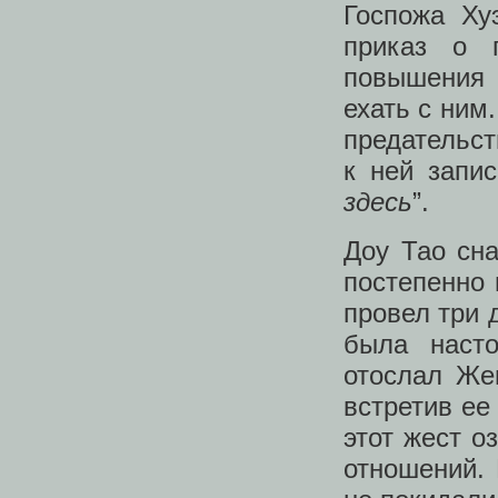
Госпожа Ху
приказ о 
повышения 
ехать с ним
предательст
к ней запис
здесь
”.
Доу Тао сн
постепенно
провел три 
была наст
отослал Же
встретив ее
этот жест о
отношений. 