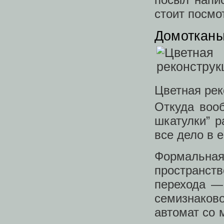
стоит посмо
Домоткан
Цветная рек
Откуда воо
шкатулки” р
все дело в 
Формальн
пространств
перехода — 
семизнаков
автомат со 