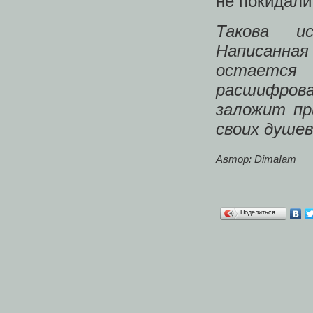
не покидали 
Такова и
Написанная
остается
расшифров
заложит пр
своих душе
Автор:
DimaIam
Поделиться…