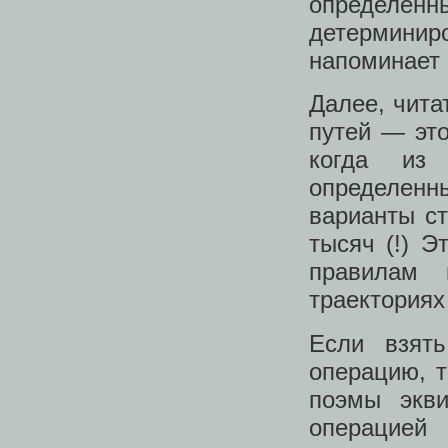
определе
детерминир
напоминает
Далее, чита
путей — это
когда из 
определен
варианты ст
тысяч (!) Э
правилам 
траекториях
Если взят
операцию, 
поэмы экви
операцией 