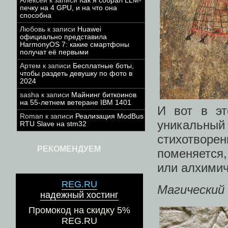
Алексей
к записи
Как я собрал LLM-
печку на 4 GPU, и на что она
способна
Любовь
к записи
Huawei
официально представила
HarmonyOS 7: какие смартфоны
получат её первыми
Артем
к записи
Бесплатные боты,
чтобы раздеть девушку по фото в
2024
sasha
к записи
Майнинг биткоинов
на 55-летнем ветеране IBM 1401
И вот в эт
Roman
к записи
Реализация ModBus
уникальный
RTU Slave на stm32
стихотворен
РЕКОМЕНДУЕМ
поменяется,
или алхимич
REG.RU
Магический 
надежный хостинг
Промокод на скидку 5%
REG.RU