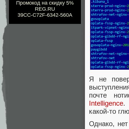
Промокод на скидку 5%
REG.RU
39CC-C72F-6342-560A
Я не повер
выступлени
почте но
Intelligence
.
какой-то гл
Однако, нет