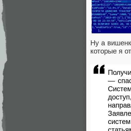
Ну а вишенк
которые я о
Получи
— спас
Систе
досту
напра
Заявл
систем
статья