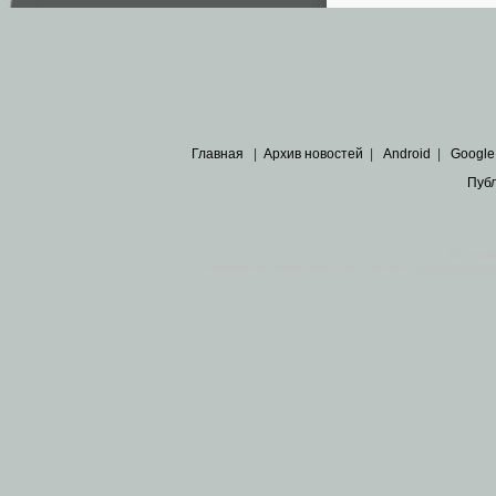
Главная
|
Архив новостей
|
Android
|
Google
Пуб
Все пра
Основными материалами сайта являются
архивные ко