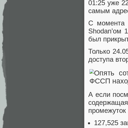
01:25 уже 2
самым адрес
С момента 
Shodan’ом 1
был прикрыт
Только 24.05
доступа вто
А если посм
содержащая
промежуток с
127,525 з