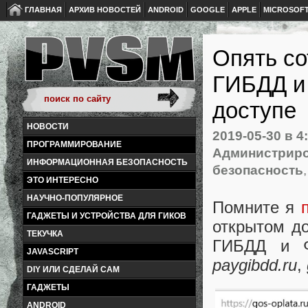
ГЛАВНАЯ
АРХИВ НОВОСТЕЙ
ANDROID
GOOGLE
APPLE
MICROSOF
Опять со
ГИБДД и
доступе
НОВОСТИ
2019-05-30
в 4
ПРОГРАММИРОВАНИЕ
Администриро
ИНФОРМАЦИОННАЯ БЕЗОПАСНОСТЬ
безопасность
ЭТО ИНТЕРЕСНО
НАУЧНО-ПОПУЛЯРНОЕ
Помните я
ГАДЖЕТЫ И УСТРОЙСТВА ДЛЯ ГИКОВ
открытом до
ТЕКУЧКА
ГИБДД и Ф
JAVASCRIPT
paygibdd.ru
,
DIY ИЛИ СДЕЛАЙ САМ
ГАДЖЕТЫ
ANDROID