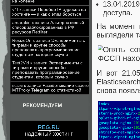
на коленке
13.04.2019
v4f
к записи
Перебор IP-адресов на
доступа.
хостинге — и как с этим бороться
amarakin
к записи
Альтернативный
На момент п
список заблокированных в РФ
ресурсов Re:filter
выглядели т
ResizeOn
к записи
Эксперименты с
тиграми и другие способы
преподавать программирование
студентам, которым скучно
Text2Vid
к записи
Эксперименты с
тиграми и другие способы
И вот 21.0
преподавать программирование
студентам, которым скучно
Elasticsea
всым
к записи
Развёртывание своего
снова появл
MTProxy Telegram со статистикой
РЕКОМЕНДУЕМ
REG.RU
надежный хостинг