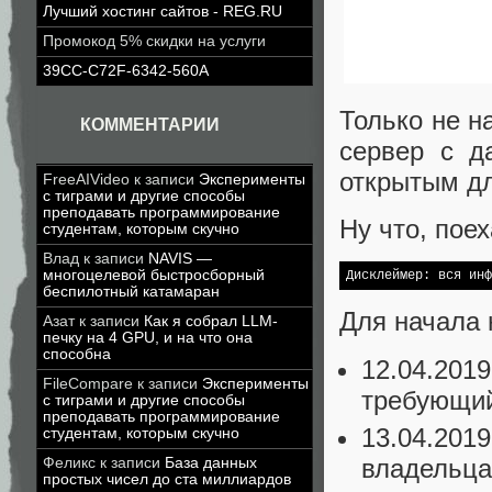
Лучший хостинг сайтов - REG.RU
Промокод 5% скидки на услуги
39CC-C72F-6342-560A
Только не н
КОММЕНТАРИИ
сервер с д
открытым дл
FreeAIVideo
к записи
Эксперименты
с тиграми и другие способы
преподавать программирование
Ну что, пое
студентам, которым скучно
Влад
к записи
NAVIS —
многоцелевой быстросборный
Дисклеймер: вся инф
беспилотный катамаран
Для начала 
Азат
к записи
Как я собрал LLM-
печку на 4 GPU, и на что она
способна
12.04.2019
FileCompare
к записи
Эксперименты
требующий
с тиграми и другие способы
преподавать программирование
13.04.201
студентам, которым скучно
владельца
Феликс
к записи
База данных
простых чисел до ста миллиардов