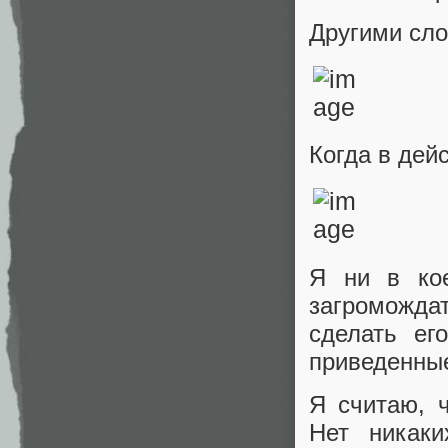
Другими сло
Когда в дей
Я ни в ко
загромождат
сделать ег
приведенны
Я считаю, ч
Нет никаки