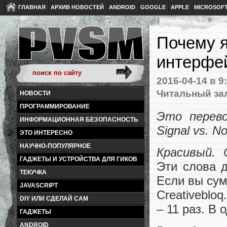
ГЛАВНАЯ
АРХИВ НОВОСТЕЙ
ANDROID
GOOGLE
APPLE
MICROSOF
Почему 
интерфей
2016-04-14
в 9
Читальный за
НОВОСТИ
ПРОГРАММИРОВАНИЕ
Это пере
ИНФОРМАЦИОННАЯ БЕЗОПАСНОСТЬ
Signal vs. 
ЭТО ИНТЕРЕСНО
НАУЧНО-ПОПУЛЯРНОЕ
Красивый. 
ГАДЖЕТЫ И УСТРОЙСТВА ДЛЯ ГИКОВ
Эти слова 
ТЕКУЧКА
Если вы сум
JAVASCRIPT
Creativeblo
DIY ИЛИ СДЕЛАЙ САМ
– 11 раз. В 
ГАДЖЕТЫ
ANDROID