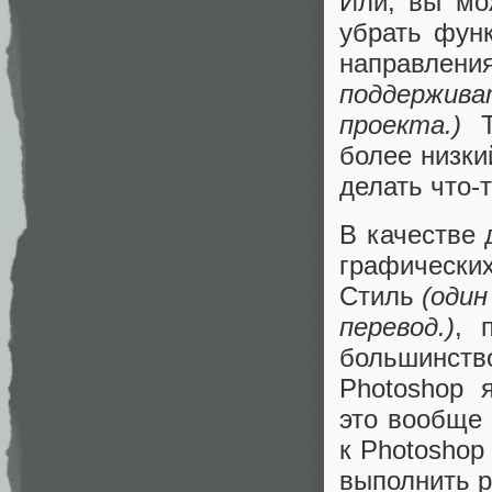
Или, вы мо
убрать фун
направле
поддержива
проекта.)
То
более низки
делать что-
В качестве 
графически
Стиль
(один
перевод.)
, 
большинств
Photoshop 
это вообще 
к Photoshop
выполнить р