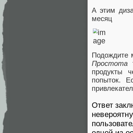
А этим диз
месяц
Подождите 
Простота
т
продукты ч
попыток. Е
привлекатель
Ответ закл
невероятну
пользовате
одной из о