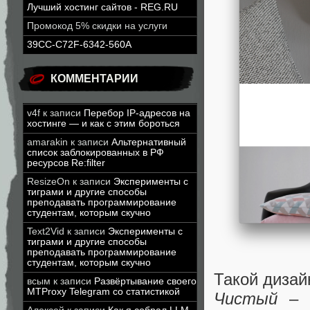
Лучший хостинг сайтов - REG.RU
Промокод 5% скидки на услуги
39CC-C72F-6342-560A
КОММЕНТАРИИ
v4f
к записи
Перебор IP-адресов на
хостинге — и как с этим бороться
amarakin
к записи
Альтернативный
список заблокированных в РФ
ресурсов Re:filter
ResizeOn
к записи
Эксперименты с
тиграми и другие способы
преподавать программирование
студентам, которым скучно
Text2Vid
к записи
Эксперименты с
тиграми и другие способы
преподавать программирование
студентам, которым скучно
Такой дизай
всым
к записи
Развёртывание своего
MTProxy Telegram со статистикой
Чистый
– 