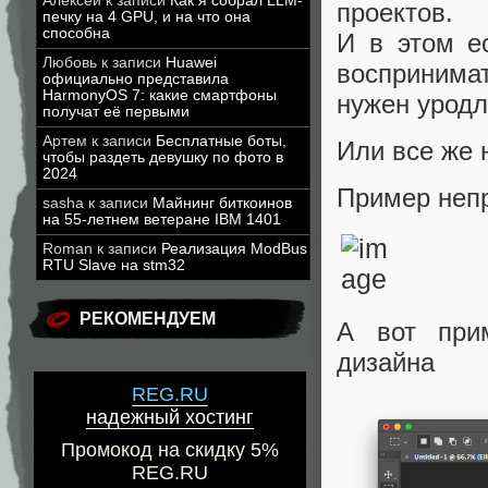
Алексей
к записи
Как я собрал LLM-
проектов.
печку на 4 GPU, и на что она
способна
И в этом е
Любовь
к записи
Huawei
воспринимат
официально представила
HarmonyOS 7: какие смартфоны
нужен уродл
получат её первыми
Артем
к записи
Бесплатные боты,
Или все же 
чтобы раздеть девушку по фото в
2024
Пример непр
sasha
к записи
Майнинг биткоинов
на 55-летнем ветеране IBM 1401
Roman
к записи
Реализация ModBus
RTU Slave на stm32
РЕКОМЕНДУЕМ
А вот прим
дизайна
REG.RU
надежный хостинг
Промокод на скидку 5%
REG.RU