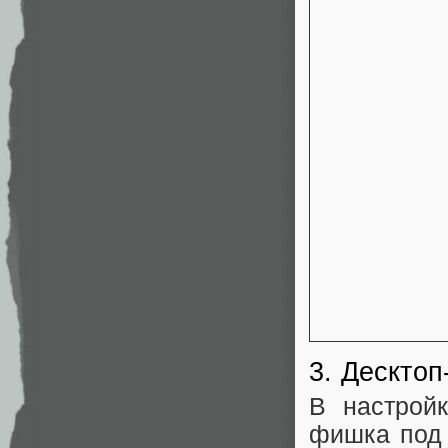
3. Десктоп
В настрой
фишка под 