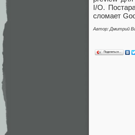
I/O. Постар
сломает Goo
Автор: Дмитрий В
Поделиться…