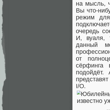
на мысль, 
Вы что-ниб
режим для
подключает
очередь со
И, вуаля,
данный м
профессион
от полноц
сёрфинга 
подойдёт.
представят
I/O.