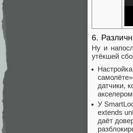
6. Различн
Ну и напос
утёкшей сбо
Настройка 
самолёте»
датчики, 
акселероме
У SmartLo
extends un
даёт дове
разблокир