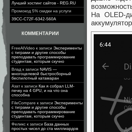
Лучший хостинг сайтов - REG.RU
возможность
Промокод 5% скидки на услуги
На OLED-ди
39CC-C72F-6342-560A
аккумулятор
КОММЕНТАРИИ
FreeAIVideo
к записи
Эксперименты
с тиграми и другие способы
преподавать программирование
студентам, которым скучно
Влад
к записи
NAVIS —
многоцелевой быстросборный
беспилотный катамаран
Азат
к записи
Как я собрал LLM-
печку на 4 GPU, и на что она
способна
FileCompare
к записи
Эксперименты
с тиграми и другие способы
преподавать программирование
студентам, которым скучно
Феликс
к записи
База данных
простых чисел до ста миллиардов