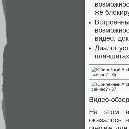
возможнос
же блокир
Встроенны
возможнос
видео, док
Диалог уст
планшетах
Видео-обзо
На этом в
оказалось 
preview дл