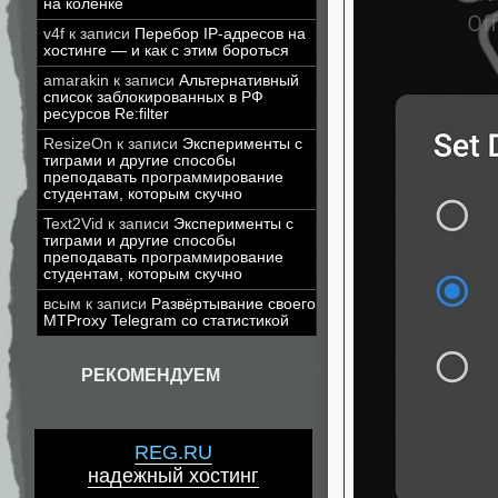
на коленке
v4f
к записи
Перебор IP-адресов на
хостинге — и как с этим бороться
amarakin
к записи
Альтернативный
список заблокированных в РФ
ресурсов Re:filter
ResizeOn
к записи
Эксперименты с
тиграми и другие способы
преподавать программирование
студентам, которым скучно
Text2Vid
к записи
Эксперименты с
тиграми и другие способы
преподавать программирование
студентам, которым скучно
всым
к записи
Развёртывание своего
MTProxy Telegram со статистикой
РЕКОМЕНДУЕМ
REG.RU
надежный хостинг