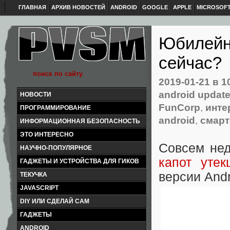
ГЛАВНАЯ
АРХИВ НОВОСТЕЙ
ANDROID
GOOGLE
APPLE
MICROSOF
Юбилейны
сейчас?
2019-01-21
в 1
android updat
НОВОСТИ
FunCorp
,
инт
ПРОГРАММИРОВАНИЕ
android
,
смар
ИНФОРМАЦИОННАЯ БЕЗОПАСНОСТЬ
ЭТО ИНТЕРЕСНО
Совсем нед
НАУЧНО-ПОПУЛЯРНОЕ
капот утек
ГАДЖЕТЫ И УСТРОЙСТВА ДЛЯ ГИКОВ
версии Andr
ТЕКУЧКА
JAVASCRIPT
DIY ИЛИ СДЕЛАЙ САМ
ГАДЖЕТЫ
ANDROID