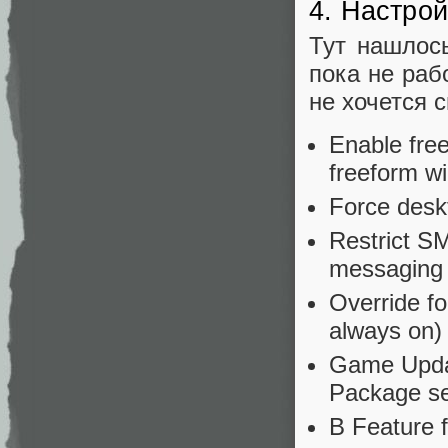
4. Настрой
Тут нашлось
пока не раб
не хочется 
Enable fre
freeform w
Force desk
Restrict SM
messaging 
Override fo
always on)
Game Upda
Package se
В Feature 