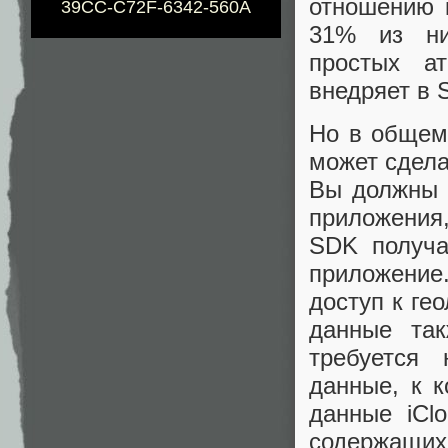
отношению 
39CC-C72F-6342-560A
31% из ни
простых ат
внедряет в 
Но в общем-
может сдела
Вы должны 
приложения,
SDK получа
приложени
доступ к ге
данные та
требуется 
данные, к 
данные iClo
содержащи