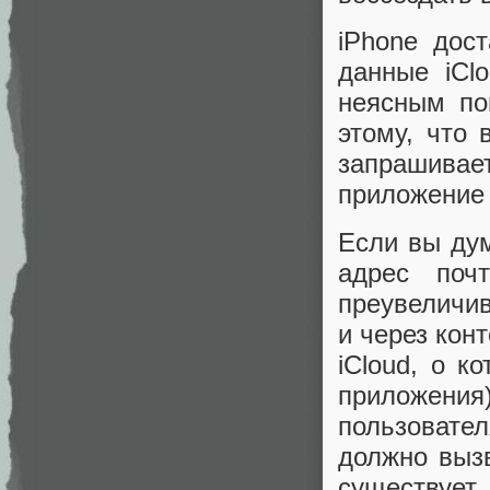
iPhone дос
данные iCl
неясным по
этому, что 
запрашив
приложение 
Если вы дум
адрес поч
преувеличив
и через кон
iCloud, о к
приложени
пользовател
должно вызв
существуе