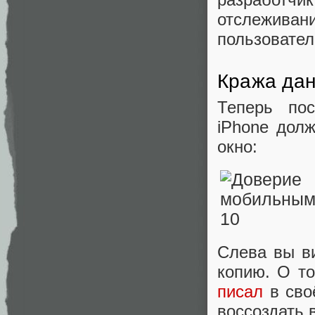
отслеживан
пользовател
Кража дан
Теперь по
iPhone дол
окно:
Слева вы в
копию. О то
писал
в сво
воссоздать 