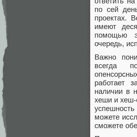
ответить на
по сей ден
проектах. 
имеют деся
помощью э
очередь, ис
Важно пони
всегда п
опенсорсн
работает з
наличии в 
хеши и хеш-
успешность
можете иссл
сможете обе