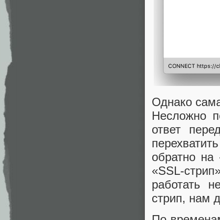
Однако сама
Несложно по
ответ пере
перехватить
обратно на 
«SSL-стрип
работать н
стрип, нам 
По времена