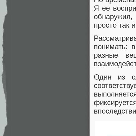
Я её воспри
обнаружил, 
просто так 
Рассматрива
понимать: в
разные ве
взаимодейст
Один из с
соответст
выполняет
фиксирует
впоследстви