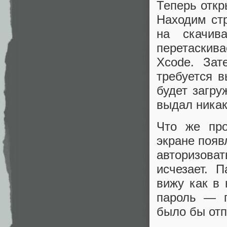
Теперь откр
Находим ст
на скачив
перетаскив
Xcode. Зат
требуется в
будет загру
выдал никак
Что же про
экране появ
авторизова
исчезает. 
вижу как в
пароль — п
было бы отп