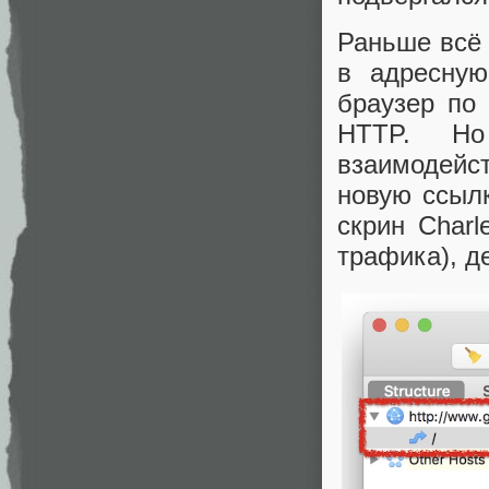
Раньше всё
в адресную
браузер по
HTTP. Но
взаимодейст
новую ссылк
скрин Char
трафика), д