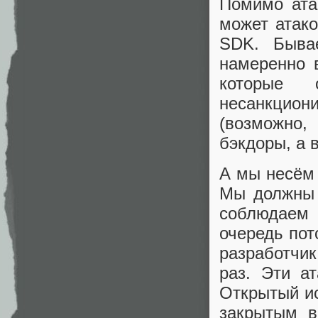
Помимо атак
может атако
SDK. Быва
намеренно 
которые 
несанкцион
(возможно,
бэкдоры, а 
А мы несём 
Мы должны 
соблюдаем
очередь пот
разработчик
раз. Эти а
Открытый ис
закрытым в