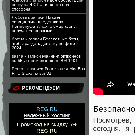
Алексей
к записи
Как я собрал LLM-
печку на 4 GPU, и на что она
способна
Любовь
к записи
Huawei
официально представила
HarmonyOS 7: какие смартфоны
получат её первыми
Артем
к записи
Бесплатные боты,
чтобы раздеть девушку по фото в
2024
sasha
к записи
Майнинг биткоинов
на 55-летнем ветеране IBM 1401
Roman
к записи
Реализация ModBus
RTU Slave на stm32
РЕКОМЕНДУЕМ
Безопасн
REG.RU
надежный хостинг
Посмотрев, 
Промокод на скидку 5%
сегодня, я
REG.RU