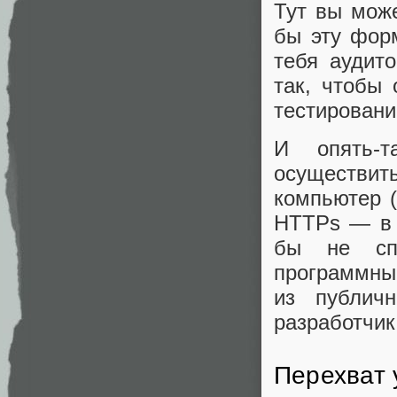
Тут вы може
бы эту форм
тебя аудит
так, чтобы 
тестировани
И опять-т
осуществить
компьютер (
HTTPs — в 
бы не спа
программны
из публич
разработчик
Перехват 