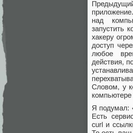
Предыдущи
приложение.
над компь
запустить к
хакеру огро
доступ чере
любое вре
действия, п
устанавлив
перехватыв
Словом, у к
компьютере
Я подумал: 
Есть серви
curl и ссыл
То есть ваш