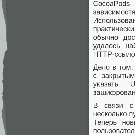
CocoaPods
зависимо
Использова
практичес
обычно до
удалось на
HTTP-ссыло
Дело в том,
с закрытым
указать 
зашифрован
В связи с
несколько п
Теперь нов
пользовател