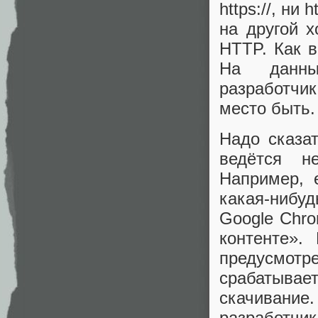
https://, ни
на другой 
HTTP. Как 
На данны
разработчи
место быть.
Надо сказа
ведётся н
Например, 
какая-нибуд
Google Chr
контенте».
предусмотр
срабатыва
скачивани
разработч