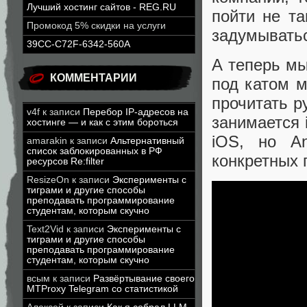
Лучший хостинг сайтов - REG.RU
пойти не та
Промокод 5% скидки на услуги
задумыватьс
39CC-C72F-6342-560A
А теперь мы
КОММЕНТАРИИ
под катом м
прочитать р
v4f
к записи
Перебор IP-адресов на
занимается 
хостинге — и как с этим бороться
iOS, но An
amarakin
к записи
Альтернативный
список заблокированных в РФ
конкретных 
ресурсов Re:filter
ResizeOn
к записи
Эксперименты с
тиграми и другие способы
преподавать программирование
студентам, которым скучно
Text2Vid
к записи
Эксперименты с
тиграми и другие способы
преподавать программирование
студентам, которым скучно
всым
к записи
Развёртывание своего
MTProxy Telegram со статистикой