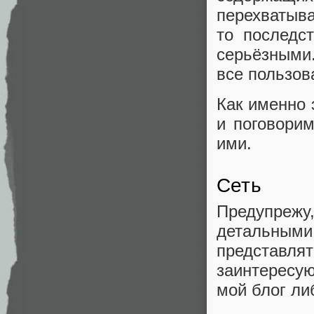
перехватыв
то последс
серьёзными
все пользов
Как именно 
и поговори
ими.
Сеть
Предупрежу,
детальными
представля
заинтересу
мой блог ли