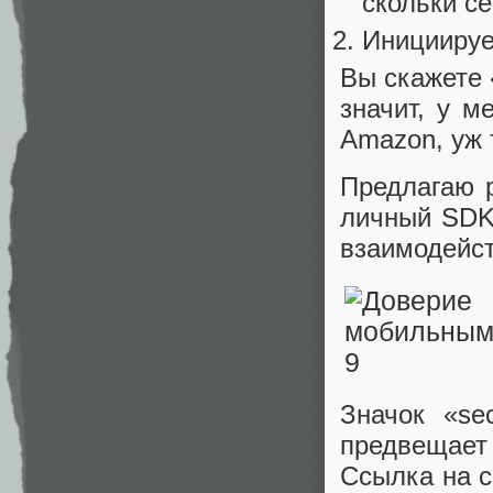
скольки с
Инициируе
Вы скажете 
значит, у м
Amazon, уж 
Предлагаю 
личный SDK
взаимодейст
Значок «se
предвещае
Ссылка на с