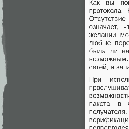
Как вы по
протокола
Отсутстви
означает, 
желании мо
любые пере
была ли на
возможным.
сетей, и за
При испол
прослушива
возможнос
пакета, в 
получателя
верификац
подвергался