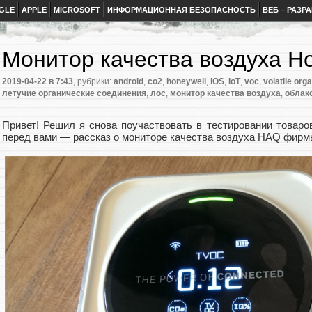
GLE
APPLE
MICROSOFT
ИНФОРМАЦИОННАЯ БЕЗОПАСНОСТЬ
ВЕБ – РАЗР
Монитор качества воздуха H
2019-04-22
в 7:43
, рубрики:
android
,
co2
,
honeywell
,
iOS
,
IoT
,
voc
,
volatile or
летучие органические соединения
,
лос
,
монитор качества воздуха
,
облак
Привет! Решил я снова поучаствовать в тестировании товаро
перед вами — рассказ о мониторе качества воздуха HAQ фирмы