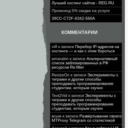
Лучший хостинг сайтов - REG.RU
Промокод 5% скидки на услуги
39CC-C72F-6342-560A
КОММЕНТАРИИ
v4f
к записи
Перебор IP-адресов на
хостинге — и как с этим бороться
amarakin
к записи
Альтернативный
список заблокированных в РФ
ресурсов Re:filter
ResizeOn
к записи
Эксперименты с
тиграми и другие способы
преподавать программирование
студентам, которым скучно
Text2Vid
к записи
Эксперименты с
тиграми и другие способы
преподавать программирование
студентам, которым скучно
всым
к записи
Развёртывание своего
MTProxy Telegram со статистикой