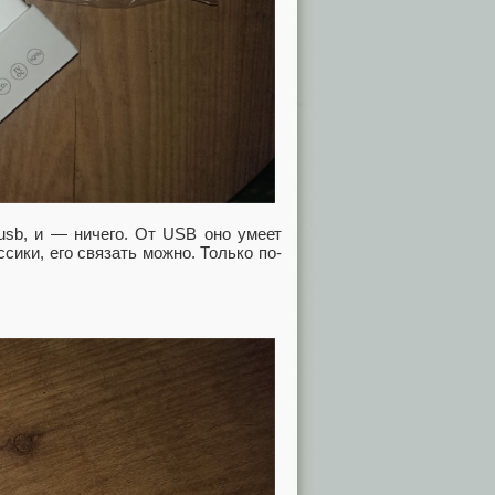
usb, и — ничего. От USB оно умеет
сики, его связать можно. Только по-