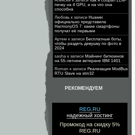
Алексей
к записи
Как я собрал LLM-
печку на 4 GPU, и на что она
способна
Любовь
к записи
Huawei
официально представила
HarmonyOS 7: какие смартфоны
получат её первыми
Артем
к записи
Бесплатные боты,
чтобы раздеть девушку по фото в
2024
sasha
к записи
Майнинг биткоинов
на 55-летнем ветеране IBM 1401
Roman
к записи
Реализация ModBus
RTU Slave на stm32
РЕКОМЕНДУЕМ
REG.RU
надежный хостинг
Промокод на скидку 5%
REG.RU