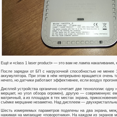
Ещё и «сlass 1 laser product» — это вам не лампа накаливания, 
После зарядки от БП с нагрузочной способностью не менее 1
аккумулятора. При этом в нём непрерывно вращается очень т
нечего, но датчики работают эффективнее, если воздух прогоня
Дисплей устройства органично сочетает две технологии: одн
мерцает, но угол обзора огромен), другую — современную: е
матричный, а из площадок в тех местах экрана, прикосновения
съёмке мерцание незаметно. Над дисплеем — двухкристалльны
Шесть измеряемых параметров поделены на два экрана, меж
нажимая на мигающие «поворотники». На каждом из экранов м