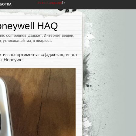
Select Language
▼
АБОТКА
oneywell HAQ
ganic compounds
,
даджет
,
Интернет вещей
,
о
,
углекислый газ
,
я пиарюсь
в из ассортимента «Даджета», и вот
 Honeywell.