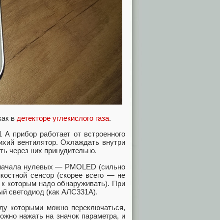
как в
детекторе углекислого газа
.
 А прибор работает от встроенного
ихий вентилятор. Охлаждать внутри
ть через них принудительно.
у начала нулевых — PMOLED (сильно
мкостной сенсор (скорее всего — не
 к которым надо обнаруживать). При
й светодиод (как АЛС331А).
ду которыми можно переключаться,
ожно нажать на значок параметра, и