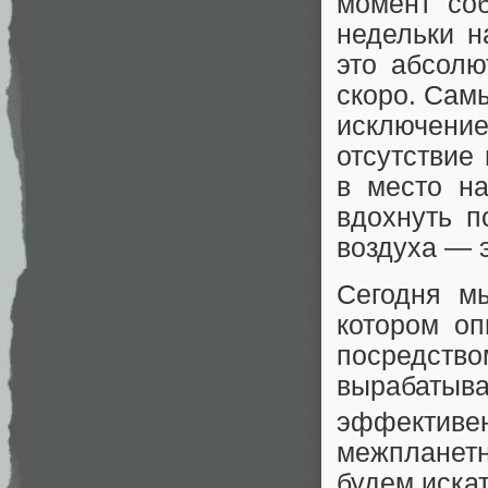
момент со
недельки н
это абсолю
скоро. Сам
исключение
отсутствие
в место на
вдохнуть п
воздуха — э
Сегодня м
котором оп
посредство
вырабатыва
эффективен
межпланет
будем иска