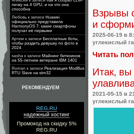
Алексей
к записи
Как я собрал LLM-
печку на 4 GPU, и на что она
способна
Взрывы 
Любовь
к записи
Huawei
и сформ
официально представила
HarmonyOS 7: какие смартфоны
получат её первыми
2025-06-19
в 8
Артем
к записи
Бесплатные боты,
углекислый га
чтобы раздеть девушку по фото в
2024
Читать по
sasha
к записи
Майнинг биткоинов
на 55-летнем ветеране IBM 1401
Roman
к записи
Реализация ModBus
Итак, вы
RTU Slave на stm32
улавлива
РЕКОМЕНДУЕМ
2021-05-15
в 2
углекислый га
REG.RU
надежный хостинг
Промокод на скидку 5%
REG.RU