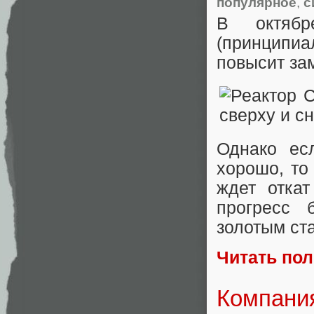
популярное
,
с
В октяб
(принципиа
повысит за
Однако ес
хорошо, то
ждет отка
прогресс 
золотым ст
Читать по
Компания