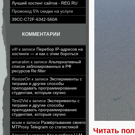
Лучший хостинг сайтов - REG.RU
Промокод 5% скидки на услуги
39CC-C72F-6342-560A
КОММЕНТАРИИ
v4f
к записи
Перебор IP-адресов на
хостинге — и как с этим бороться
amarakin
к записи
Альтернативный
список заблокированных в РФ
ресурсов Re:filter
ResizeOn
к записи
Эксперименты с
тиграми и другие способы
преподавать программирование
студентам, которым скучно
Text2Vid
к записи
Эксперименты с
тиграми и другие способы
преподавать программирование
студентам, которым скучно
всым
к записи
Развёртывание своего
MTProxy Telegram со статистикой
Читать по