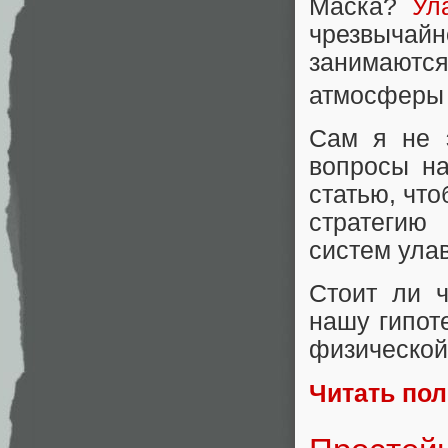
Маска?
Ул
чрезвычай
занимают
атмосферы 
Сам я не 
вопросы на
статью, чт
стратегию
систем ула
Стоит ли ч
нашу гипот
физической
Читать по