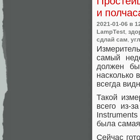
Простейш
и полчас
2021-01-06
в 1
LampTest
,
здо
сдлай сам
,
уг
Измерител
самый нед
должен бы
насколько 
всегда видн
Такой изме
всего из-з
Instrument
была самая
Сейчас гот