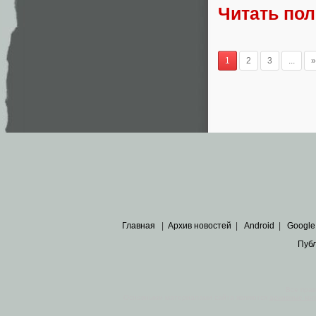
Читать по
1
2
3
...
»
Главная
|
Архив новостей
|
Android
|
Google
Пуб
Все пра
Основными материалами сайта являются
архивные ко