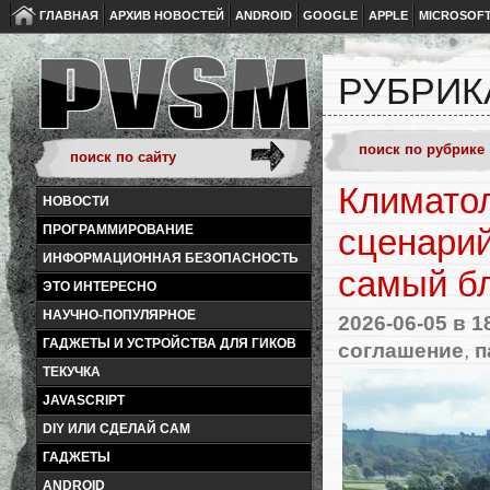
ГЛАВНАЯ
АРХИВ НОВОСТЕЙ
ANDROID
GOOGLE
APPLE
MICROSOF
РУБРИК
Климатол
НОВОСТИ
ПРОГРАММИРОВАНИЕ
сценарий
ИНФОРМАЦИОННАЯ БЕЗОПАСНОСТЬ
самый бл
ЭТО ИНТЕРЕСНО
НАУЧНО-ПОПУЛЯРНОЕ
2026-06-05
в 1
ГАДЖЕТЫ И УСТРОЙСТВА ДЛЯ ГИКОВ
соглашение
,
п
ТЕКУЧКА
JAVASCRIPT
DIY ИЛИ СДЕЛАЙ САМ
ГАДЖЕТЫ
ANDROID