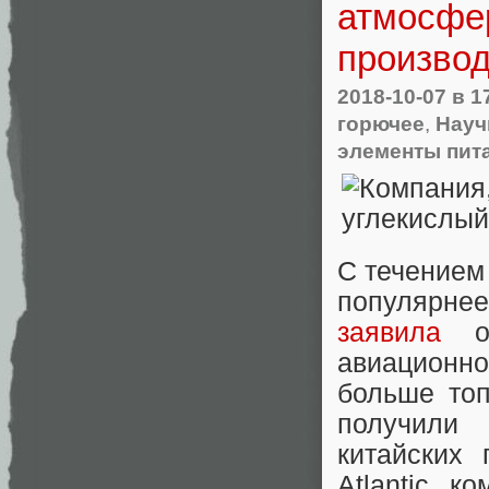
атмосфер
производ
2018-10-07
в 1
горючее
,
Науч
элементы пит
С течением
популярнее
заявила
о 
авиационн
больше топ
получили 
китайских 
Atlantic, 