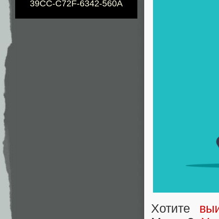
39CC-C72F-6342-560A
Хотите
вы