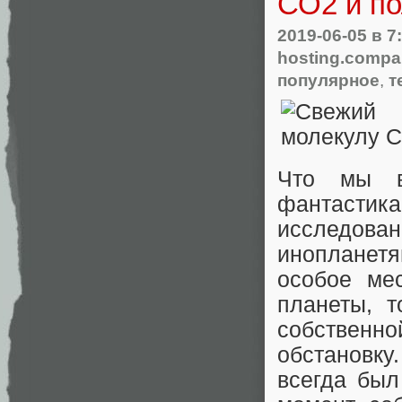
СО2 и по
2019-06-05
в 7
hosting.comp
популярное
,
т
Что мы в
фантастик
исследова
инопланетя
особое ме
планеты, т
собственн
обстановку
всегда был