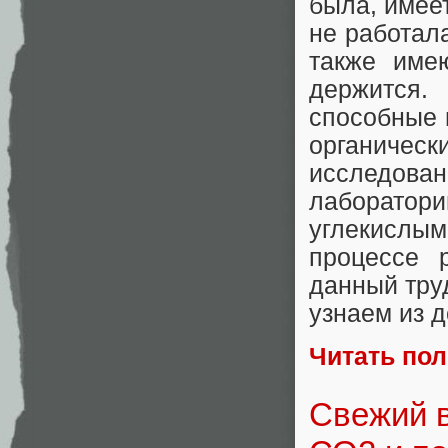
была, имее
не работал
также име
держится
способные 
органичес
исследован
лаборатор
углекислы
процессе 
данный тру
узнаем из 
Читать по
Свежий в