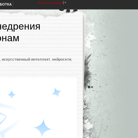
Select Language
▼
АБОТКА
недрения
онам
,
искусственный интеллект
,
нейросети
,