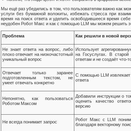
Мы ещё раз убедились в том, что пользователям важно как мож
услуги без бумажной волокиты, избежать стресса при взаимо
время на поиск ответа и уделить освободившееся время себе
неудобен Робот Макс и как с помощью LLM мы можем решить э
Проблема
Как решили в новой верс
Не знает ответа на вопрос, либо
Использует агрегированну
плохо отвечает на низкочастотный
на Госуслугах. В старой
уникальный вопрос
ответам и не создаёт что-т
Отвечает только заранее
С помощью LLM извлекает 
подготовленным текстом, не
ответа
умеет отвечать конкретно
Добавили инструкции о том
Непонятно, как пользоваться
оценить качество ответ
Роботом Максом
версию
Робот Макс с LLM поним
Не всегда понимает запрос
благодаря векторному поис