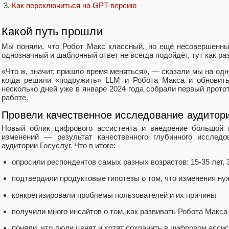
Как переключиться на GPT-версию
Какой путь прошли
Мы поняли, что Робот Макс классный, но ещё несовершенны
однозначный и шаблонный ответ не всегда подойдёт, тут как ра
«Что ж, значит, пришло время меняться», — сказали мы на одн
когда решили «подружить» LLM и Робота Макса и обновить
несколько дней уже в январе 2024 года собрали первый протот
работе.
Провели качественное исследование аудитор
Новый облик цифрового ассистента и внедрение большой н
изменений — результат качественного глубинного исследо
аудитории Госуслуг. Что в итоге:
опросили респондентов самых разных возрастов: 15-35 лет, 3
подтвердили продуктовые гипотезы о том, что изменения ну
конкретизировали проблемы пользователей и их причины
получили много инсайтов о том, как развивать Робота Макс
поняли, что люди ценят и хотят сохранить в цифровом ассис