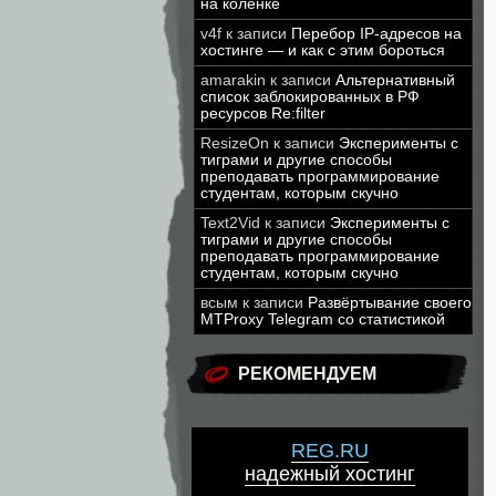
на коленке
v4f
к записи
Перебор IP-адресов на
хостинге — и как с этим бороться
amarakin
к записи
Альтернативный
список заблокированных в РФ
ресурсов Re:filter
ResizeOn
к записи
Эксперименты с
тиграми и другие способы
преподавать программирование
студентам, которым скучно
Text2Vid
к записи
Эксперименты с
тиграми и другие способы
преподавать программирование
студентам, которым скучно
всым
к записи
Развёртывание своего
MTProxy Telegram со статистикой
РЕКОМЕНДУЕМ
REG.RU
надежный хостинг