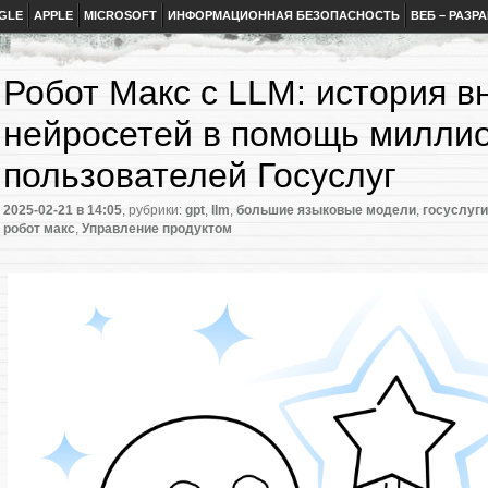
GLE
APPLE
MICROSOFT
ИНФОРМАЦИОННАЯ БЕЗОПАСНОСТЬ
ВЕБ – РАЗР
Робот Макс с LLM: история в
нейросетей в помощь милли
пользователей Госуслуг
2025-02-21
в 14:05
, рубрики:
gpt
,
llm
,
большие языковые модели
,
госуслуги
робот макс
,
Управление продуктом