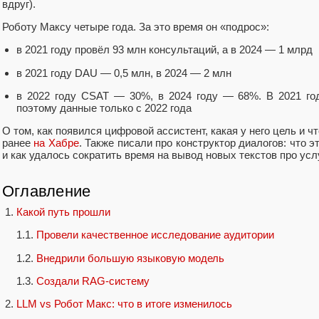
вдруг).
Роботу Максу четыре года. За это время он «подрос»:
в 2021 году провёл 93 млн консультаций, а в 2024 — 1 млрд
в 2021 году DAU — 0,5 млн, в 2024 — 2 млн
в 2022 году CSAT — 30%, в 2024 году — 68%. В 2021 год
поэтому данные только с 2022 года
О том, как появился цифровой ассистент, какая у него цель и ч
ранее
на Хабре
. Также писали про конструктор диалогов: что э
и как удалось сократить время на вывод новых текстов про ус
Оглавление
Какой путь прошли
1.1.
Провели качественное исследование аудитории
1.2.
Внедрили большую языковую модель
1.3.
Создали RAG-систему
LLM vs Робот Макс: что в итоге изменилось