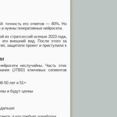
й: точность его ответов — 80%. Но
з и нужны генеративные нейросети.
ой из стратсессий осенью 2023 года,
 его внешний вид. После этого за
ип, защитили проект и приступили к
ии
ейросети неслучайны. Часть этих
вания (JTBD) ключевых сегментов
6-50 лет и 51+
жны и будут ценны
а дальше
тенте, а что требует доработки