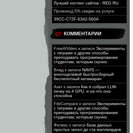
Лучший хостинг сайтов - REG.RU
Промокод 5% скидки на услуги
39CC-C72F-6342-560A
КОММЕНТАРИИ
FreeAIVideo
к записи
Эксперименты
с тиграми и другие способы
преподавать программирование
студентам, которым скучно
Влад
к записи
NAVIS —
многоцелевой быстросборный
беспилотный катамаран
Азат
к записи
Как я собрал LLM-
печку на 4 GPU, и на что она
способна
FileCompare
к записи
Эксперименты
с тиграми и другие способы
преподавать программирование
студентам, которым скучно
Феликс
к записи
База данных
простых чисел до ста миллиардов