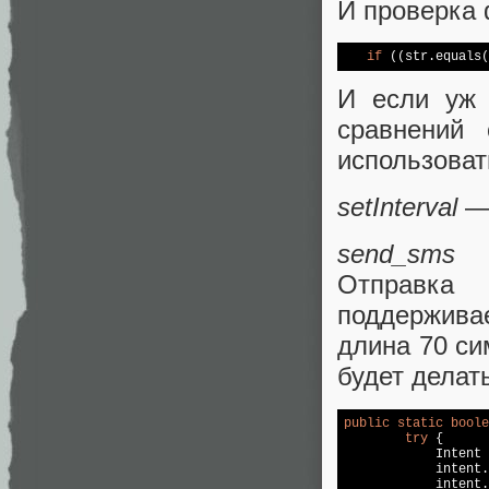
И проверка 
if
 ((str.equals(
И если уж 
сравнений 
использоват
setInterval
— 
send_sms
Отправка
поддержив
длина 70 си
будет делат
public
static
boole
try
 {

            Intent 
            intent.
            intent.