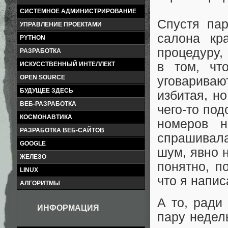
СИСТЕМНОЕ АДМИНИСТРИРОВАНИЕ
Спустя па
УПРАВЛЕНИЕ ПРОЕКТАМИ
салона кр
PYTHON
процедуру, 
РАЗРАБОТКА
в том, чт
ИСКУССТВЕННЫЙ ИНТЕЛЛЕКТ
OPEN SOURCE
уговариваю
БУДУЩЕЕ ЗДЕСЬ
избитая, н
ВЕБ-РАЗРАБОТКА
чего-то под
КОСМОНАВТИКА
номеров н
РАЗРАБОТКА ВЕБ-САЙТОВ
спрашивал
GOOGLE
шум, явно н
ЖЕЛЕЗО
понятно, п
LINUX
что я напис
АЛГОРИТМЫ
А то, ради
ИНФОРМАЦИЯ
пару недел