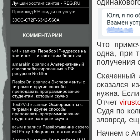
одинаковог
Лучший хостинг сайтов - REG.RU
Промокод 5% скидки на услуги
39CC-C72F-6342-560A
КОММЕНТАРИИ
Что примеч
v4f
к записи
Перебор IP-адресов на
одна, при 
хостинге — и как с этим бороться
получения 
amarakin
к записи
Альтернативный
список заблокированных в РФ
ресурсов Re:filter
Скаченный a
ResizeOn
к записи
Эксперименты с
оказался из
тиграми и другие способы
нужна. Если
преподавать программирование
студентам, которым скучно
Отчет
virust
Text2Vid
к записи
Эксперименты с
Судя по кол
тиграми и другие способы
преподавать программирование
зловред, ещ
студентам, которым скучно
всым
к записи
Развёртывание своего
Начнем с An
MTProxy Telegram со статистикой