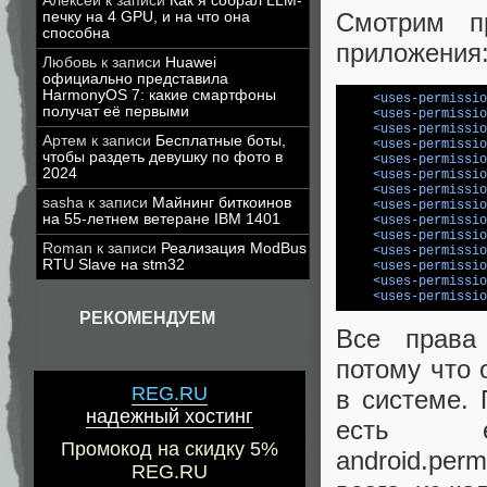
Алексей
к записи
Как я собрал LLM-
Смотрим п
печку на 4 GPU, и на что она
способна
приложения
Любовь
к записи
Huawei
официально представила
HarmonyOS 7: какие смартфоны
<
uses-permissio
получат её первыми
<
uses-permissio
<
uses-permissio
Артем
к записи
Бесплатные боты,
<
uses-permissio
чтобы раздеть девушку по фото в
<
uses-permissio
2024
<
uses-permissio
<
uses-permissio
sasha
к записи
Майнинг биткоинов
<
uses-permissio
на 55-летнем ветеране IBM 1401
<
uses-permissio
<
uses-permissio
Roman
к записи
Реализация ModBus
<
uses-permissio
RTU Slave на stm32
<
uses-permissio
<
uses-permissio
<
uses-permissio
РЕКОМЕНДУЕМ
Все права 
потому что 
REG.RU
в системе. 
надежный хостинг
есть е
Промокод на скидку 5%
android.p
REG.RU