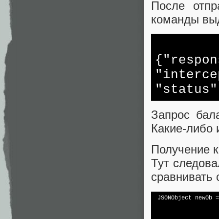
После отпр
команды выд
{
"respon
"interce
"status"
Запрос бал
Какие-либо 
Получение 
Тут следова
сравнивать 
 JSONObject newOb =
                   
                   