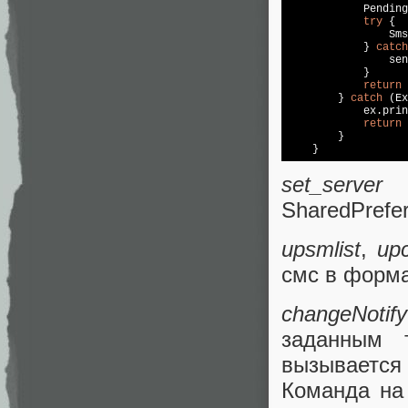
            Pending
try
 {

                Sms
            } 
catch
                sen
            }

return
        } 
catch
 (Ex
            ex.prin
return
        }

set_serve
SharedPrefe
upsmlist
,
up
смс в форма
changeNotify
заданным 
вызывается A
Команда на