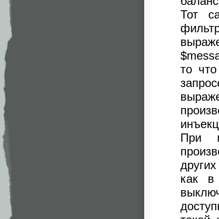
баланс
Тот с
фильт
выраже
$messag
то что
запро
выра
произ
инъекц
При 
произ
других
как в
выклю
доступ