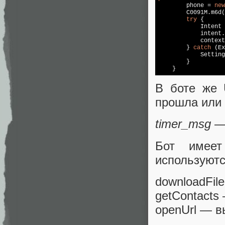
        phone = 
new
        C0091M.m6d(
try
 {

            Intent 
            intent.
            context
        } 
catch
 (Ex
            Setting
        }

В боте же 
прошла или 
timer_msg
— 
Бот имеет
используютс
downloadFile
getContacts
openUrl — в