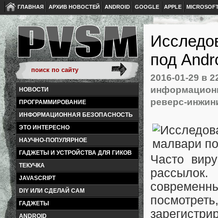
ГЛАВНАЯ
АРХИВ НОВОСТЕЙ
ANDROID
GOOGLE
APPLE
MICROSOF
Исследо
под Andr
2016-01-29
в 2
информационн
НОВОСТИ
реверс-инжин
ПРОГРАММИРОВАНИЕ
ИНФОРМАЦИОННАЯ БЕЗОПАСНОСТЬ
ЭТО ИНТЕРЕСНО
НАУЧНО-ПОПУЛЯРНОЕ
ГАДЖЕТЫ И УСТРОЙСТВА ДЛЯ ГИКОВ
Часто вир
ТЕКУЧКА
рассылок
JAVASCRIPT
современ
DIY ИЛИ СДЕЛАЙ САМ
посмотреть
ГАДЖЕТЫ
зарегистрир
ANDROID