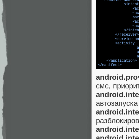
<
intent
<
ac
<
ac
<
ac
<
ac
<
ac
</
inten
</
receiver
>
<
service
an
<
activity
a
a
a
</
application
>
</
manifest
>
android.pr
смс, приори
android.in
автозапуска
android.in
разблокиров
android.in
android.