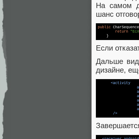
На самом д
шанс отгово
public
 CharSequence
return
"Есл
Если отказа
Дальше вид
дизайне, ещ
<
activity
a
a
a
a
a
a
       />
Завершаетс
<
receiver
android