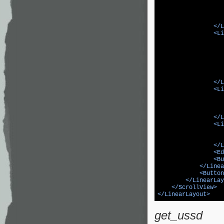
</
L
<
Li
</
L
<
Li
</
L
<
Li
</
L
<
Ed
<
Bu
</
Linea
<
Button
</
LinearLay
</
ScrollView
>
</
LinearLayout
>
get_ussd