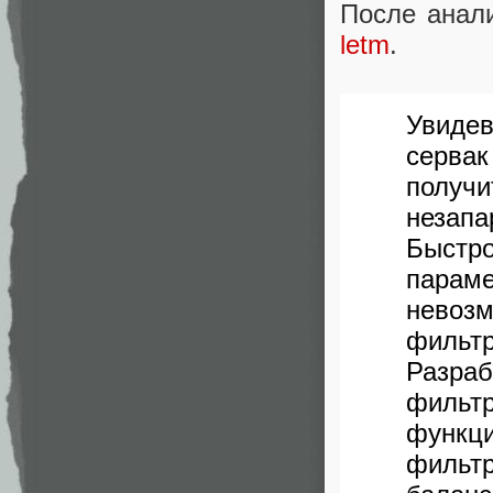
После анали
letm
.
Увидев
сервак
получ
незапа
Быстр
парам
невоз
фильтр
Разра
фильт
функци
фильт