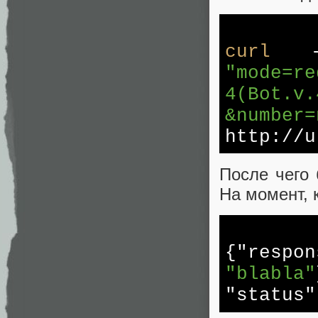
curl
--
"mode=re
4(Bot.v.
&number=
http://u
После чего 
На момент, 
{
"respon
"blabla"
"status"