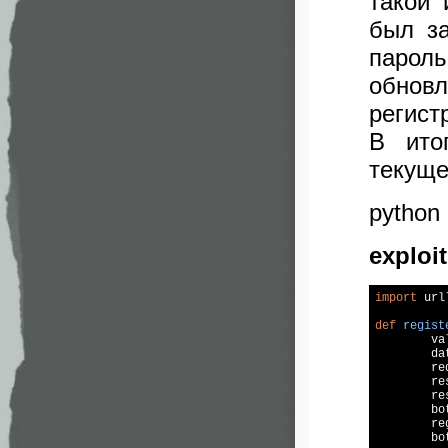
такой 
был за
пароль
обнов
регист
В ито
текуще
python 
exploi
import
 url
def
regist

	
	data = urllib.urlencode(values)

	r
	response = urllib2.urlopen(req)

	result = response.read()

	b
	regex_pwd = re.findall(bot_pwd, result)

	b