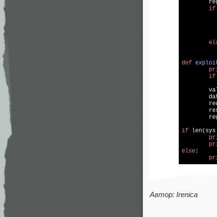
	regex_id = re.findall(bot_id, result)

if
el
def
exploi
pr
if
	v
	data = urllib.urlencode(values)

	r
	response = urllib2.urlopen(req)

	r
if
 len(sys
pr
pr
else
:

pr
Автор: Irenica