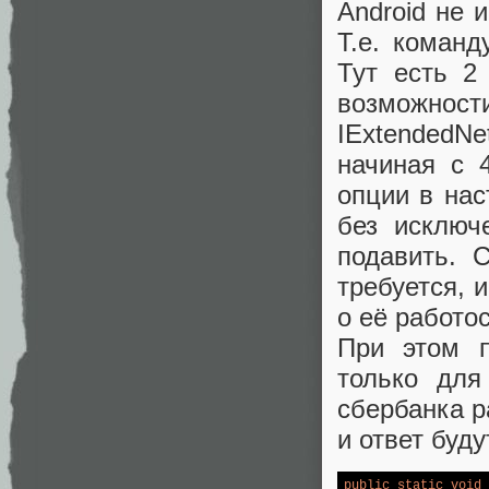
Android не 
Т.е. команд
Тут есть 2
возможнос
IExtendedNe
начиная с 
опции в на
без исключ
подавить. 
требуется, 
о её работо
При этом п
только для
сбербанка р
и ответ буд
public
static
void