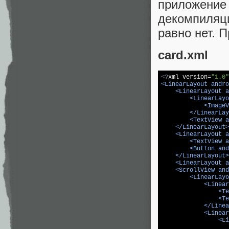
приложени
декомпиляц
равно нет. П
card.xml
<?
xml version=
"1.0"
<
LinearLayout
andro
    <
LinearLayout
a
        <
LinearLayo
<
ImageV
</
LinearLay
<
TextView
a
</
LinearLayout
>
<
LinearLayout
a
<
TextView
a
<
Button
and
</
LinearLayout
>
<
LinearLayout
a
<
ScrollView
and
<
LinearLayo
            <
Linear
<
Te
<
Te
</
Linea
<
Linear
                <
Li