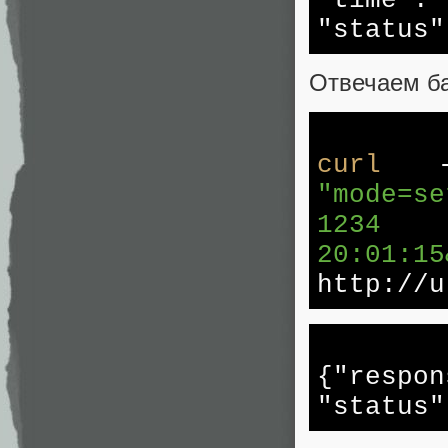
"time"
:
"status"
Отвечаем б
curl
--
"mode=se
1234 Б
20:01:15
http://u
{
"respon
"status"