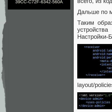
всего, из к
39CC-C72F-6342-560A
Дальше по 
Таким обра
устройства
Настройки-Б
<
receiver
android:lab
android:nam
android:per
<
meta-d
<
intent
<
ac
</
inten
</
receiver
>
layout/polici
<?
xml version=
"1.0"
<
device-admin
>
<
uses-policies
 
</
device-admin
>