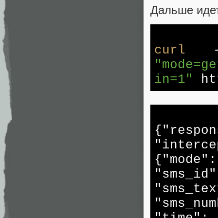
Дальше иде
curl
--
"mode=ge
in=1"
htt
{
"respon
"interce
{
"mode"
"sms_id"
"sms_tex
"sms_num