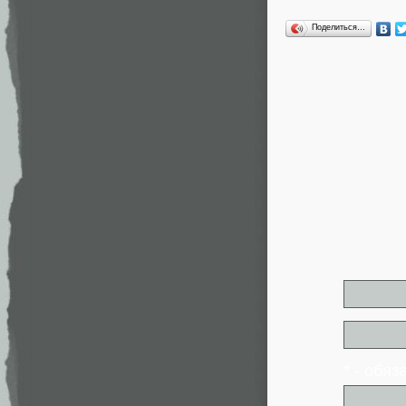
Поделиться…
* - обя