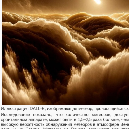
Иллюстрация DALL-E, изображающая метеор, проносящийся с
Исследование показало, что количество метеоров, дост
орбитальном аппарате, может быть в 1,5–2,5 раза больше, чем
высокую вероятность обнаружения метеоров в атмосфере Вен