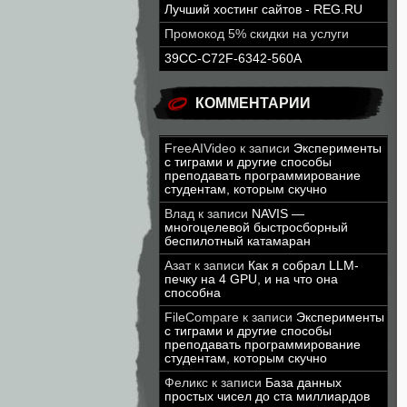
Лучший хостинг сайтов - REG.RU
Промокод 5% скидки на услуги
39CC-C72F-6342-560A
КОММЕНТАРИИ
FreeAIVideo
к записи
Эксперименты
с тиграми и другие способы
преподавать программирование
студентам, которым скучно
Влад
к записи
NAVIS —
многоцелевой быстросборный
беспилотный катамаран
Азат
к записи
Как я собрал LLM-
печку на 4 GPU, и на что она
способна
FileCompare
к записи
Эксперименты
с тиграми и другие способы
преподавать программирование
студентам, которым скучно
Феликс
к записи
База данных
простых чисел до ста миллиардов