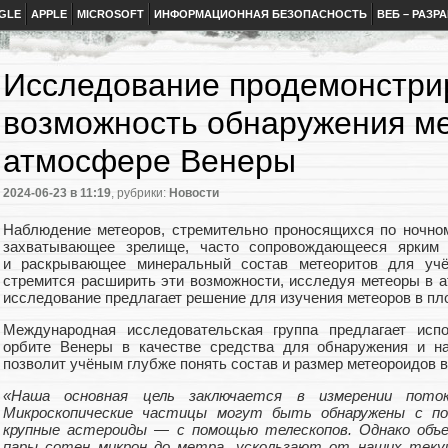
GLE
APPLE
MICROSOFT
ИНФОРМАЦИОННАЯ БЕЗОПАСНОСТЬ
ВЕБ – РАЗР
Исследование продемонстри
возможность обнаружения ме
атмосфере Венеры
2024-06-23
в 11:19
, рубрики:
Новости
Наблюдение метеоров, стремительно проносящихся по ночно
захватывающее зрелище, часто сопровождающееся ярким
и раскрывающее минеральный состав метеоритов для учё
стремится расширить эти возможности, исследуя метеоры в а
исследование предлагает решение для изучения метеоров в п
Международная исследовательская группа предлагает испо
орбите Венеры в качестве средства для обнаружения и на
позволит учёным глубже понять состав и размер метеороидов 
«Наша основная цель заключается в измерении пото
Микроскопические частицы могут быть обнаружены с п
крупные астероиды — с помощью телескопов. Однако объ
пары сотен микрон до метра, ускользают от наших теку