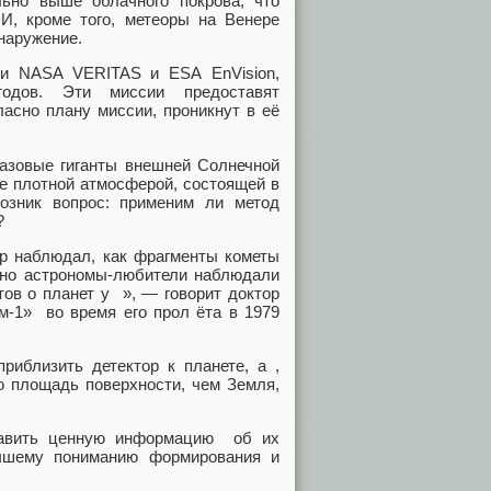
ьно выше облачного покрова, что
 И, кроме того, метеоры на Венере
бнаружение.
ии NASA VERITAS и ESA EnVision,
одов. Эти миссии предоставят
асно плану миссии, проникнут в её
Газовые гиганты внешней Солнечной
е плотной атмосферой, состоящей в
озник вопрос: применим ли метод
?
ир наблюдал, как фрагменты кометы
вно астрономы-любители наблюдали
тов о планет у », — говорит доктор
-1» во время его прол ёта в 1979
близить детектор к планете, а ,
ю площадь поверхности, чем Земля,
ставить ценную информацию об их
учшему пониманию формирования и