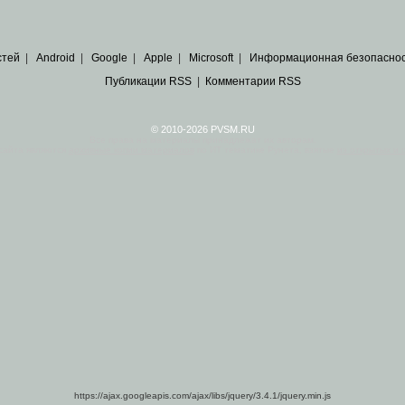
стей
|
Android
|
Google
|
Apple
|
Microsoft
|
Информационная безопасно
Публикации RSS
|
Комментарии RSS
© 2010-2026 PVSM.RU
Все права на материалы принадлежат их авторам.
сайта являются
архивные копии материалов
по ИТ тематике Рунета, взятые
из открытых и 
https://ajax.googleapis.com/ajax/libs/jquery/3.4.1/jquery.min.js