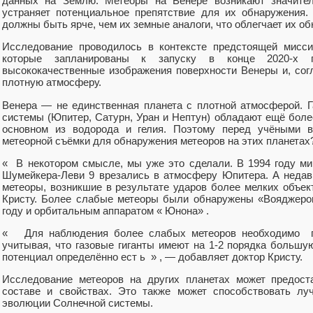
данных на Землю. Метеоры на Венере возникают значител
устраняет потенциальное препятствие для их обнаружения.
должны быть ярче, чем их земные аналоги, что облегчает их о
Исследование проводилось в контексте предстоящей мисс
которые запланированы к запуску в конце 2020-х г
высококачественные изображения поверхности Венеры и, согл
плотную атмосферу.
Венера — не единственная планета с плотной атмосферой. 
системы (Юпитер, Сатурн, Уран и Нептун) обладают ещё боле
основном из водорода и гелия. Поэтому перед учёными в
метеорной съёмки для обнаружения метеоров на этих планетах
« В некотором смысле, мы уже это сделали. В 1994 году м
Шумейкера-Леви 9 врезались в атмосферу Юпитера. А неда
метеоры, возникшие в результате ударов более мелких объек
Кристу. Более слабые метеоры были обнаружены «Вояджером
году и орбитальным аппаратом « Юнона» .
« Для наблюдения более слабых метеоров необходимо при
учитывая, что газовые гиганты имеют на 1-2 порядка большу
потенциал определённо ест ь » , — добавляет доктор Кристу.
Исследование метеоров на других планетах может предо
составе и свойствах. Это также может способствовать л
эволюции Солнечной системы.