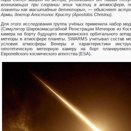
возникающих при сгорании этих частиц в атмосфере, п
планеты как масштабные детекторы», — объясняет астро
Армы, доктор Апостолос Кристу (Apostolos Christou).
Для этого исследования группа учёных применила набор м
(Симулятор Широкомасштабной Регистрации Метеоров из Косм
камера на борту будущего венерианского орбитального аппар
метеоры в атмосфере планеты. SWARMS учитывал состав ме
условия атмосферы Венеры и характеристики инструм
гипотетическую метеорную камеру на борт планируемого
Европейского космического агентства (ESA).