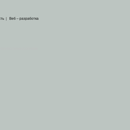
сть
|
Веб – разработка
общедоступных источников
.