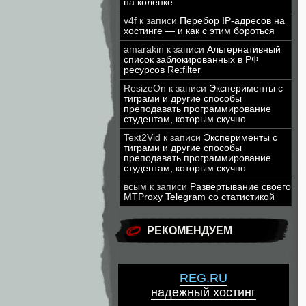
на коленке
v4f
к записи
Перебор IP-адресов на
хостинге — и как с этим бороться
amarakin
к записи
Альтернативный
список заблокированных в РФ
ресурсов Re:filter
ResizeOn
к записи
Эксперименты с
тиграми и другие способы
преподавать программирование
студентам, которым скучно
Text2Vid
к записи
Эксперименты с
тиграми и другие способы
преподавать программирование
студентам, которым скучно
всым
к записи
Развёртывание своего
MTProxy Telegram со статистикой
РЕКОМЕНДУЕМ
REG.RU
надежный хостинг