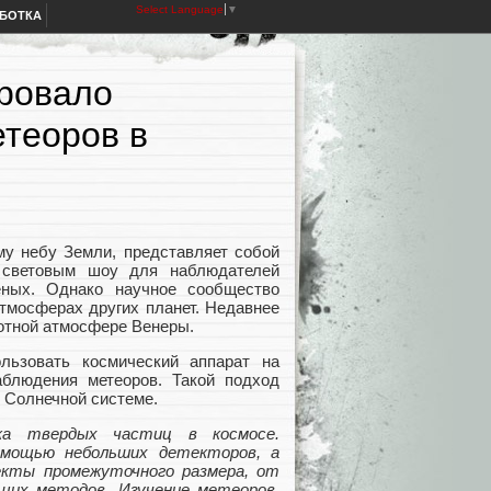
Select Language
▼
АБОТКА
ровало
теоров в
му небу Земли, представляет собой
 световым шоу для наблюдателей
ных. Однако научное сообщество
тмосферах других планет. Недавнее
лотной атмосфере Венеры.
льзовать космический аппарат на
блюдения метеоров. Такой подход
в Солнечной системе.
ка твердых частиц в космосе.
омощью небольших детекторов, а
екты промежуточного размера, от
щих методов. Изучение метеоров,