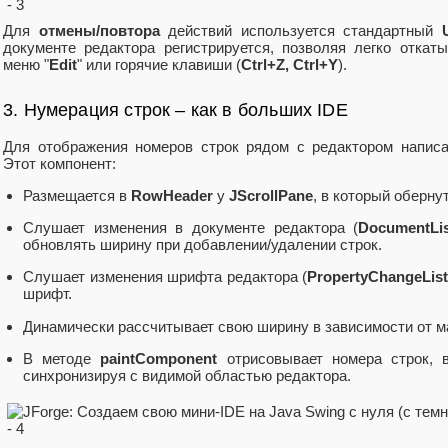
Для
отмены/повтора
действий используется стандартный
документе редактора регистрируется, позволяя легко откат
меню "
Edit
" или горячие клавиши (
Ctrl+Z, Ctrl+Y
).
3. Нумерация строк – как в больших IDE
Для отображения номеров строк рядом с редактором написа
Этот компонент:
Размещается в
RowHeader
у
JScrollPane
, в который оберну
Слушает изменения в документе редактора (
DocumentLis
обновлять ширину при добавлении/удалении строк.
Слушает изменения шрифта редактора (
PropertyChangeLis
шрифт.
Динамически рассчитывает свою ширину в зависимости от м
В методе
paintComponent
отрисовывает номера строк, 
синхронизируя с видимой областью редактора.