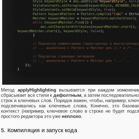
Метод
applyHighlighting
вызывается при каждом изменении
сбрасывает все стили к
дефолтным
, а затем последовательн
строк и ключевых слов. Порядок важен, чтобы, например, клю
подсвечивались как ключевые слова. Конечно, это базова
контекст (например, ключевое слово в строке не будет подс
простого редактора это уже
неплохо
.
5. Компиляция и запуск кода