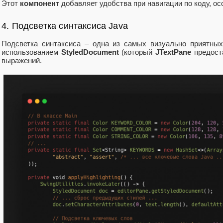
Этот
компонент
добавляет удобства при навигации по коду, о
4. Подсветка синтаксиса Java
Подсветка синтаксиса – одна из самых визуально приятны
использованием
StyledDocument
(который
JTextPane
предоста
выражений.