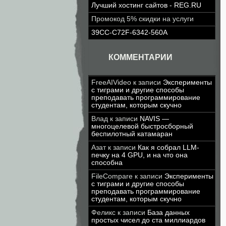
Лучший хостинг сайтов - REG.RU
Промокод 5% скидки на услуги
39CC-C72F-6342-560A
КОММЕНТАРИИ
FreeAIVideo
к записи
Эксперименты
с тиграми и другие способы
преподавать программирование
студентам, которым скучно
Влад
к записи
NAVIS —
многоцелевой быстросборный
беспилотный катамаран
Азат
к записи
Как я собрал LLM-
печку на 4 GPU, и на что она
способна
FileCompare
к записи
Эксперименты
с тиграми и другие способы
преподавать программирование
студентам, которым скучно
Феликс
к записи
База данных
простых чисел до ста миллиардов