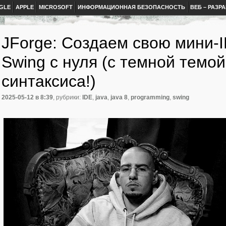
GLE
APPLE
MICROSOFT
ИНФОРМАЦИОННАЯ БЕЗОПАСНОСТЬ
ВЕБ – РАЗР
JForge: Создаем свою мини-I
Swing с нуля (с темной темой
синтаксиса!)
2025-05-12
в 8:39
, рубрики:
IDE
,
java
,
java 8
,
programming
,
swing