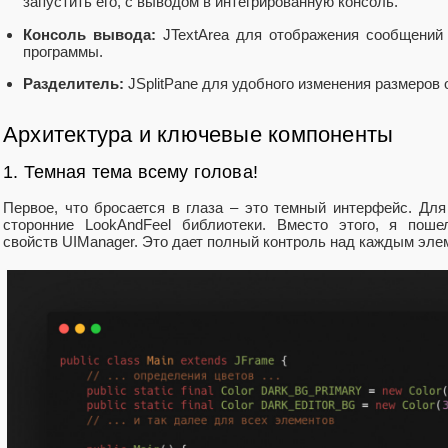
запустить его, с выводом в интегрированную консоль.
Консоль вывода:
JTextArea для отображения сообщений
программы.
Разделитель:
JSplitPane для удобного изменения размеров 
Архитектура и ключевые компоненты
1. Темная тема всему голова!
Первое, что бросается в глаза – это темный интерфейс. Для
сторонние LookAndFeel библиотеки. Вместо этого, я поше
свойств UIManager. Это дает полный контроль над каждым эле