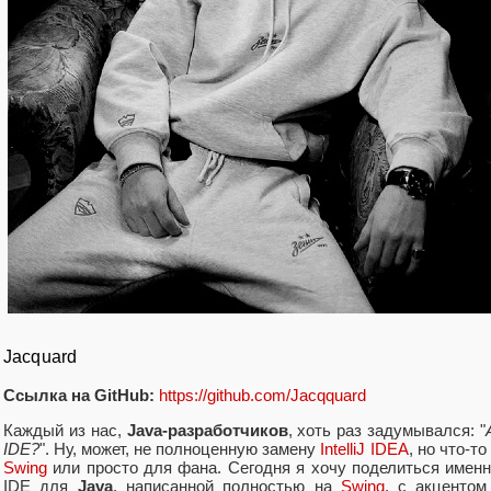
Jacquard
Ссылка на GitHub:
https://github.com/Jacqquard
Каждый из нас,
Java-разработчиков
, хоть раз задумывался: "
IDE?
". Ну, может, не полноценную замену
IntelliJ IDEA
, но что-т
Swing
или просто для фана. Сегодня я хочу поделиться имен
IDE для
Java
, написанной полностью на
Swing
, с акценто