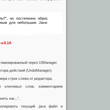
ли
?", но постепенно оброс
ьным для небольших Java-
-v.0.1A
томизированный через UIManager.
тора действий (UndoManager).
ра строк слева от редактора.
 ключевых слов, комментариев
ить как...".
илировать текущий .java файл и