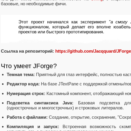
базовые, но необходимые фичи.
Этот проект начинался как эксперимент "
а смогу 
функционалом, который делает его вполне юзабел
проектов или быстрого прототипирования.
Ссылка на репозиторий:
https://github.com/Jacqquard/JForge
Что умеет JForge?
Темная тема:
Приятный для глаз интерфейс, полностью кас
Редактор кода:
На базе JTextPane с поддержкой отмены/пов
Нумерация строк:
Кастомный компонент, отображающий номе
Подсветка синтаксиса Java:
Базовая подсветка для
(однострочных и многострочных) и строковых литералов.
Работа с файлами:
Создание, открытие, сохранение, "Сохран
Компиляция и запуск:
Встроенная возможность скомп