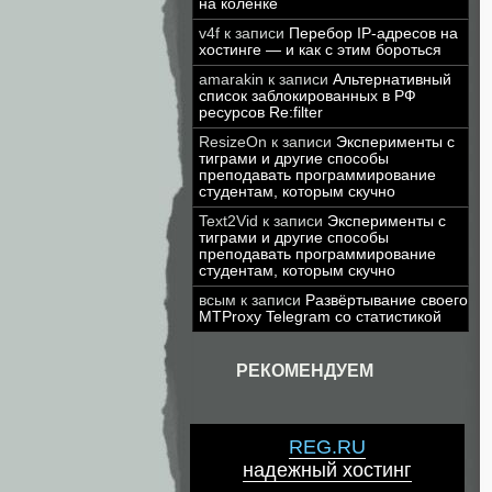
на коленке
v4f
к записи
Перебор IP-адресов на
хостинге — и как с этим бороться
amarakin
к записи
Альтернативный
список заблокированных в РФ
ресурсов Re:filter
ResizeOn
к записи
Эксперименты с
тиграми и другие способы
преподавать программирование
студентам, которым скучно
Text2Vid
к записи
Эксперименты с
тиграми и другие способы
преподавать программирование
студентам, которым скучно
всым
к записи
Развёртывание своего
MTProxy Telegram со статистикой
РЕКОМЕНДУЕМ
REG.RU
надежный хостинг