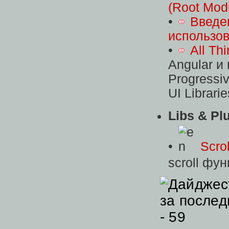
(Root Mod
•
Введен
использов
•
All Th
Angular и
Progressi
UI Librari
Libs & Pl
•
Scro
scroll фу