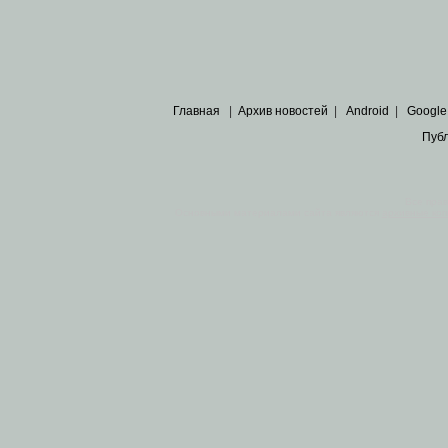
Главная
|
Архив новостей
|
Android
|
Google
Пуб
Все пра
Основными материалами сайта являются
архивные ко