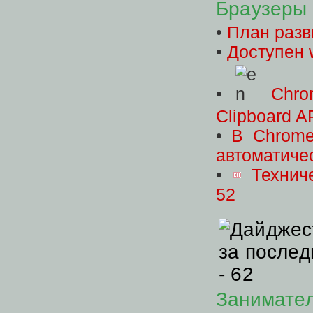
Браузеры
•
План разв
•
Доступен 
•
Chro
Clipboard A
•
В Chrome
автоматиче
•
Технич
52
Занимате