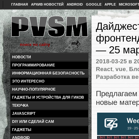
ГЛАВНАЯ
АРХИВ НОВОСТЕЙ
ANDROID
GOOGLE
APPLE
MICROSOF
Дайджест
фронтен
— 25 мар
НОВОСТИ
2018-03-25
в 2
ПРОГРАММИРОВАНИЕ
React
,
vue
,
Бло
ИНФОРМАЦИОННАЯ БЕЗОПАСНОСТЬ
Разработка ве
ЭТО ИНТЕРЕСНО
НАУЧНО-ПОПУЛЯРНОЕ
Предлагае
ГАДЖЕТЫ И УСТРОЙСТВА ДЛЯ ГИКОВ
новые матер
ТЕКУЧКА
JAVASCRIPT
DIY ИЛИ СДЕЛАЙ САМ
ГАДЖЕТЫ
ANDROID