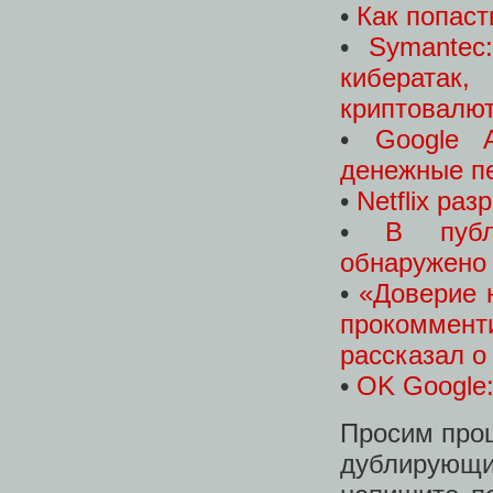
•
Как попаст
•
Symantec
кибератак,
криптовалют
•
Google 
денежные п
•
Netflix ра
•
В публ
обнаружено
•
«Доверие 
прокоммент
рассказал о
•
ОK Googlе:
Просим про
дублирующ