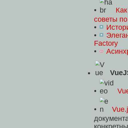
•
Как
советы по
•
Истор
•
Элеган
Factory
•
Асинх
VueJ
•
Vu
•
Vue.
документ
конкретны