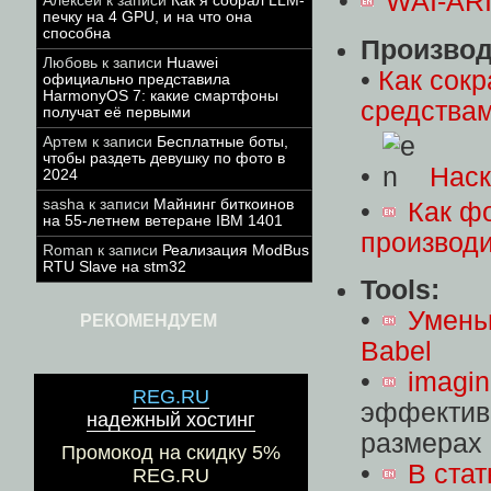
•
WAI-ARI
Алексей
к записи
Как я собрал LLM-
печку на 4 GPU, и на что она
способна
Производ
Любовь
к записи
Huawei
•
Как сокр
официально представила
HarmonyOS 7: какие смартфоны
средства
получат её первыми
Артем
к записи
Бесплатные боты,
чтобы раздеть девушку по фото в
•
Наск
2024
sasha
к записи
Майнинг биткоинов
•
Как ф
на 55-летнем ветеране IBM 1401
производ
Roman
к записи
Реализация ModBus
RTU Slave на stm32
Tools:
•
Умень
РЕКОМЕНДУЕМ
Babel
•
imagi
REG.RU
эффектив
надежный хостинг
размерах 
Промокод на скидку 5%
•
В ста
REG.RU