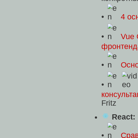
•
4 ос
•
Vue 
фронтенд
•
Осно
•
консульта
Fritz
React:
•
Срав