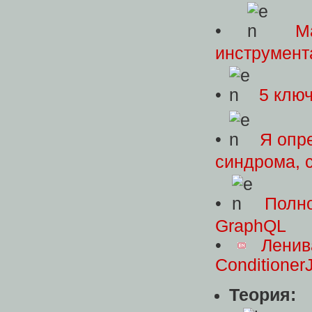
•
M
инструмент
•
5 ключ
•
Я опр
синдрома, с
•
Полно
GraphQL
•
Ленив
Conditioner
Теория: