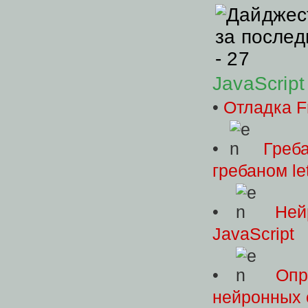
JavaScript
•
Отладка F
•
Греба
гребаном le
•
Ней
JavaScript
•
Опр
нейронных 