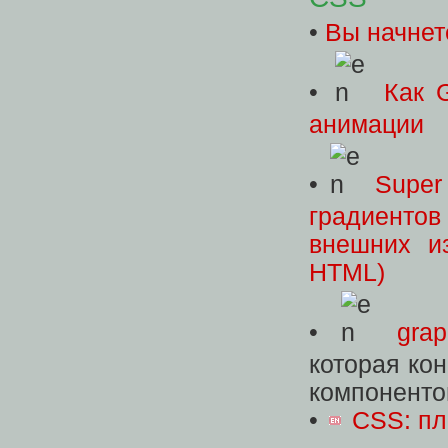
•
Вы начнет
•
Как 
анимации
•
Super
градиенто
внешних и
HTML)
•
grap
которая ко
компоненто
•
CSS: пл