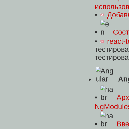
использов
•
Добав
•
Сост
•
react-t
тестиров
тестиров
An
•
Арх
NgModule
•
Вве