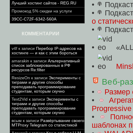
•
Подкаст
Лучший хостинг сайтов - REG.RU
•
Подкаст
Промокод 5% скидки на услуги
39CC-C72F-6342-560A
о статическ
•
Подкаст
КОММЕНТАРИИ
•
«ALL
v4f
к записи
Перебор IP-адресов на
хостинге — и как с этим бороться
amarakin
к записи
Альтернативный
•
Mins
список заблокированных в РФ
ресурсов Re:filter
ResizeOn
к записи
Эксперименты с
Веб-ра
тиграми и другие способы
преподавать программирование
•
Размер 
студентам, которым скучно
•
Агрег
Text2Vid
к записи
Эксперименты с
тиграми и другие способы
Progressiv
преподавать программирование
студентам, которым скучно
•
Полно
всым
к записи
Развёртывание своего
шаблонах 
MTProxy Telegram со статистикой