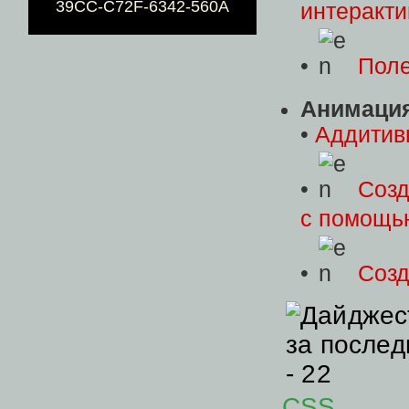
39CC-C72F-6342-560A
интеракт
•
Поле
Анимаци
•
Аддитив
•
Созд
с помощью
•
Соз
CSS