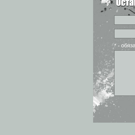
* - обя