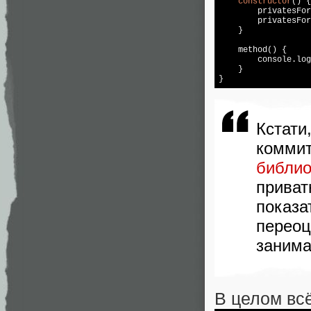
constructor
() {

        privatesFor
        privatesFor
    }

    method() {

console
.log
    }

}
Кстати
комми
библио
приват
показ
перео
занима
В целом вс