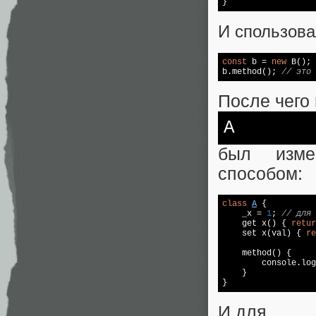
}
И спользова
const
 b = 
new
 B();

b.method(); 
// это 
После чего
A
был изме
способом:
class
A
{

    _x = 
1
; 
// для 
    get x() { 
retur
    set x(val) { 
re
    method() {

console
.log
    }

}
И для