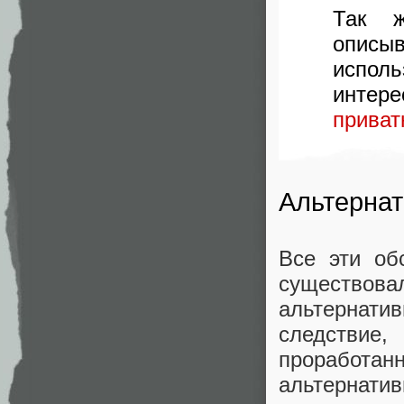
Так
описы
исполь
интере
приват
Альтерна
Все эти об
существов
альтернати
следствие
проработа
альтернати