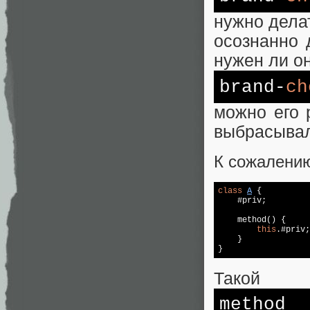
нужно дела
осознанно 
нужен ли он
brand-
ch
можно его 
выбрасывал
К сожалению
class
A
{

    #priv;

    method() {

this
.#priv;
    }

}
Такой
method