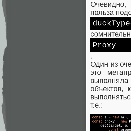
Очевидно,
польза под
duckType
сомнительн
Proxy
.
Один из оч
это метап
выполняла
объектов,
выполняться
т.е.:
const
 a = 
new
const
 proxy = 
new
P
    get(target, p, 
const
 prope