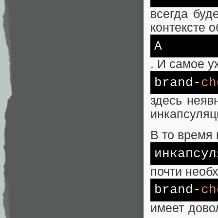
всегда буд
контексте 
A
. И самое у
brand-
ch
здесь неяв
инкапсуляц
В то время 
инкапсул
почти необ
brand-
ch
имеет дово