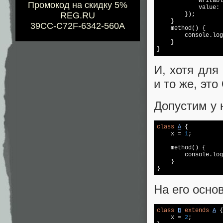
            writabl
Промокод на скидку 5%
            value: 
REG.RU
        });

    }

39CC-C72F-6342-560A
    method() {

console
.log
    }

}
И, хотя для
и то же, это
Допустим у 
class
A
{

    x = 
1
;

    method() {

console
.log
    }

}
На его осно
class
B
extends
A
{

    x = 
2
;
