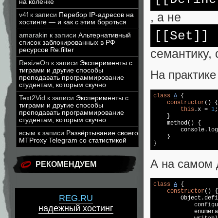
на коленке
, а не
v4f
к записи
Перебор IP-адресов на
хостинге — и как с этим бороться
[[Set]]
amarakin
к записи
Альтернативный
список заблокированных в РФ
ресурсов Re:filter
семантику, 
ResizeOn
к записи
Эксперименты с
тиграми и другие способы
На практике
преподавать программирование
студентам, которым скучно
class
A
{

Text2Vid
к записи
Эксперименты с
constructor
() {

тиграми и другие способы
this
.x = 
1
;

преподавать программирование
    }

студентам, которым скучно
    method() {

console
.log
всым
к записи
Развёртывание своего
    }

MTProxy Telegram со статистикой
}
А на самом
РЕКОМЕНДУЕМ
class
A
{

constructor
() {

REG.RU
Object
.defi
            configu
надежный хостинг
            enumera