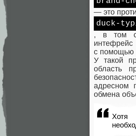
brand-ch
— это прот
duck-typ
, в том с
интефрейс 
с помощью 
У такой п
область п
безопасно
адресном 
обмена объ
Хотя
необхо