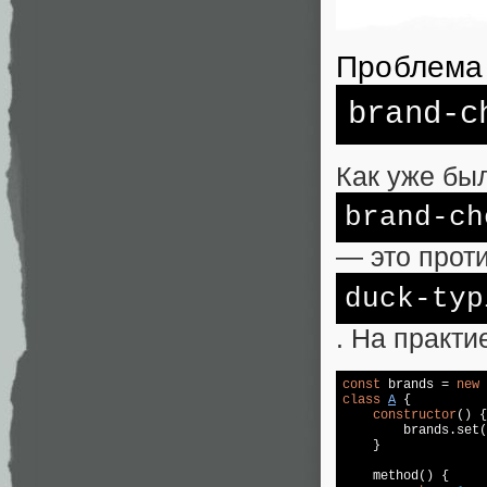
Проблема
brand-c
Как уже бы
brand-ch
— это прот
duck-typ
. На практи
const
 brands = 
new
class
A
{

constructor
() {

        brands.set(
    }

    method() {
