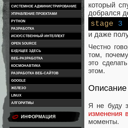
который сп
СИСТЕМНОЕ АДМИНИСТРИРОВАНИЕ
добрался д
УПРАВЛЕНИЕ ПРОЕКТАМИ
PYTHON
stage
3
РАЗРАБОТКА
и даже пол
ИСКУССТВЕННЫЙ ИНТЕЛЛЕКТ
OPEN SOURCE
Честно гово
БУДУЩЕЕ ЗДЕСЬ
том, почем
ВЕБ-РАЗРАБОТКА
это сделат
КОСМОНАВТИКА
этом.
РАЗРАБОТКА ВЕБ-САЙТОВ
GOOGLE
Описание 
ЖЕЛЕЗО
LINUX
АЛГОРИТМЫ
Я не буду 
изменения 
ИНФОРМАЦИЯ
моменты.