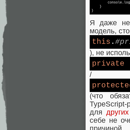
console
.log
    }

}
Я даже не
модель, сто
this
.
#pr
), не испол
private
/
protecte
(что обяз
TypeScript
для
других
себе не оч
причиной