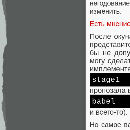
негодование
изменить.
Есть мнени
После окун
представит
бы не допу
могу сдела
имплемент
stage1
пропозала 
babel
и всего-то).
Но самое в