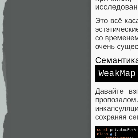
исследован
Это всё кас
эстэтически
со временем
очень сущес
Cемантик
WeakMap
Давайте вз
пропозало
инкапсуляц
сохраняя се
const
 privatesForA 
class
A
{
