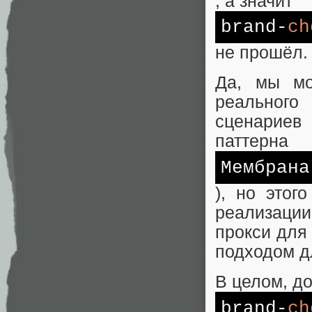
, а значит
brand-
ch
не прошёл.
Да, мы мо
реального
сценариев 
паттерна
Мембрана
), но этог
реализации
прокси для 
подходом д
В целом, до
brand-
ch