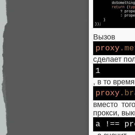
        doSomething
return
 (
typ
            ? prope
            : prope
    }

});
Вызов
proxy
.me
сделает по
1
, в то врем
proxy
.br
вместо тог
прокси, вык
a !== pr