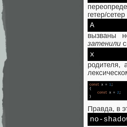
переопреде
гетер/сетер
A
вызваны н
затенили
с
x
родителя, 
лексическо
const
 x = 
1
;

{

const
 x = 
2
;

}
Правда, в э
no
-shado