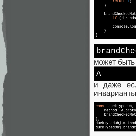
return
1
;

    }

    brandCheckedMet
if
 (!brands
console
.log
    }

}
brandChe
может быть
A
и даже ес
инварианты 
const
 duckTypedObj 
    method: A.proto
    brandCheckedMet
};

duckTypedObj.method
duckTypedObj.brandC