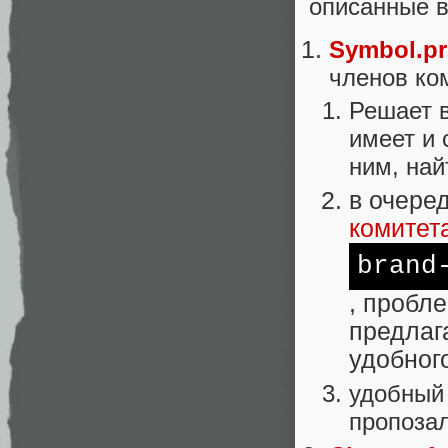
описанные 
Symbol.pr
членов ко
Решает 
имеет и 
ним, най
в очере
комитет
brand
, пробл
предлаг
удобног
удобный 
пропозал