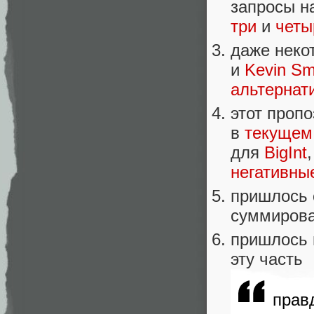
запросы н
три
и
четы
даже неко
и
Kevin Sm
альтернат
этот проп
в
текущем
для
BigInt
негативны
пришлось 
суммирова
пришлось 
эту часть
прав