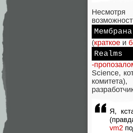
Несмотря
возможность
Мембрана
(
краткое
и
б
Realms
-пропозало
Science, к
комитета)
разработчик
Я, кст
(правд
vm2
по