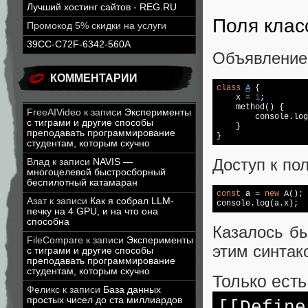
Лучший хостинг сайтов - REG.RU
Поля клас
Промокод 5% скидки на услуги
39CC-C72F-6342-560A
Объявление 
КОММЕНТАРИИ
class
A
{

    x = 
1
;

    method() {

FreeAIVideo
к записи
Эксперименты
console
.log
с тиграми и другие способы
    }

преподавать программирование
}
студентам, которым скучно
Доступ к по
Влад
к записи
NAVIS —
многоцелевой быстросборный
беспилотный катамаран
const
 a = 
new
Азат
к записи
Как я собрал LLM-
console
.log(a.x);
печку на 4 GPU, и на что она
способна
Казалось бы
FileCompare
к записи
Эксперименты
этим синта
с тиграми и другие способы
преподавать программирование
студентам, которым скучно
Только есть
Феликс
к записи
База данных
простых чисел до ста миллиардов
[[Define