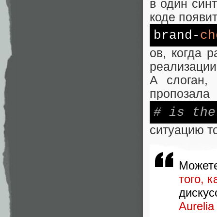
в один синт
коде появи
brand-
ch
ов, когда 
реализации
А слоган,
пропозала
# is the
ситуацию то
Может
того, 
диску
Aurelia