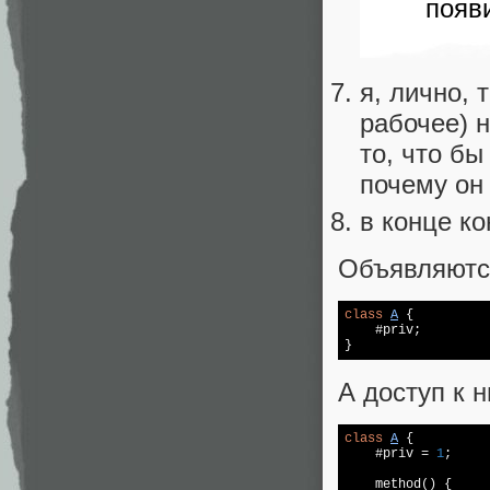
появ
я, лично, 
рабочее) 
то, что б
почему он
в конце ко
Объявляютс
class
A
{

    #priv;

}
А доступ к 
class
A
{

    #priv = 
1
;

    method() {
