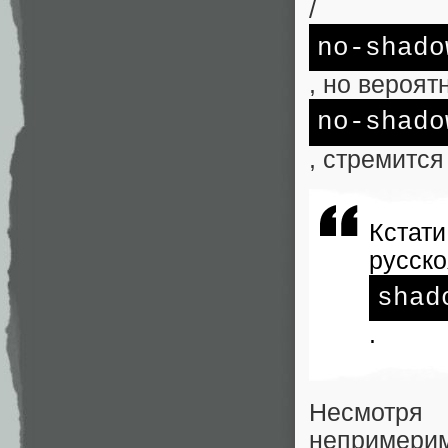
/
no
-shado
, но вероят
no
-shado
, стремится
Кстат
русск
shad
.
Несмотря
непримери