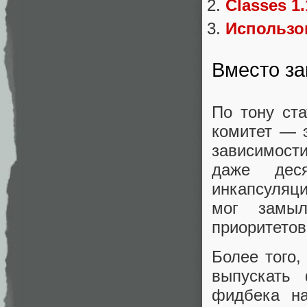
Classes 1.
Использо
Вместо з
По тону ста
комитет — э
зависимости 
даже деся
инкапсуляци
мог замыл
приоритетов
Более того
выпускать
фидбека на