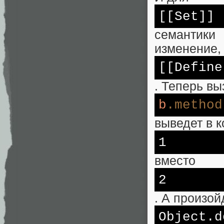
[[Set]]
семантики
изменение,
[[Define
. Теперь вы
b
.method
выведет в 
1
вместо
2
. А произой
Object
.d