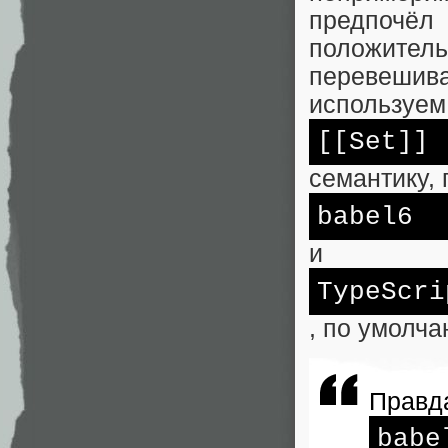
предпочёл
положитель
перевешива
используем
[[Set]]
семантику, 
babel6
и
TypeScri
, по умолча
Правда
babe