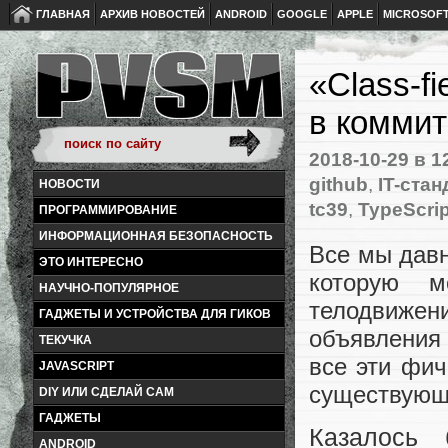
ГЛАВНАЯ
АРХИВ НОВОСТЕЙ
ANDROID
GOOGLE
APPLE
MICROSOF
«Class-f
в коммит
2018-10-29
в 1
github
,
IT-ста
НОВОСТИ
tc39
,
TypeScrip
ПРОГРАММИРОВАНИЕ
ИНФОРМАЦИОННАЯ БЕЗОПАСНОСТЬ
Все мы дав
ЭТО ИНТЕРЕСНО
которую 
НАУЧНО-ПОПУЛЯРНОЕ
телодвижен
ГАДЖЕТЫ И УСТРОЙСТВА ДЛЯ ГИКОВ
объявления 
ТЕКУЧКА
все эти фич
JAVASCRIPT
существующ
DIY ИЛИ СДЕЛАЙ САМ
ГАДЖЕТЫ
Казалось
ANDROID